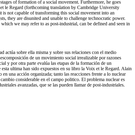
e stages of formation of a social movement. Furthermore, he goes
x et le Regard (forthcoming translation by Cambridge University
it is not capable of transforming this social movement into an
gists, they are disunited and unable to challenge technocratic power.
, which we may refer to as post-industrial, can be defined and seen in
dad actúa sobre ella misma y sobre sus relaciones con el medio
descomposición de un movimiento social irrealizable por razones
ial y por otra parte evalúa las etapas de la formación de un
esta ultima han sido expuestos en su libro la Voix et le Regard. Alain
o en una acción organizada; tanto las reacciones frente a lo nuclear
n cambio considerable en el campo politico. El problema nuclear es
ustriales avanzadas, que se las pueden llamar de post-industriales.