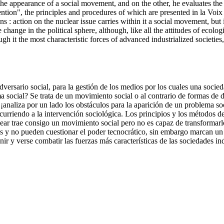
 the appearance of a social movement, and on the other, he evaluates th
ntion", the principles and procedures of which are presented in la Voi
s : action on the nuclear issue carries within it a social movement, but 
e change in the political sphere, although, like all the attitudes of ecolo
h it the most characteristic forces of advanced industrialized societies
versario social, para la gestión de los medios por los cuales una socie
social? Se trata de un movimiento social o al contrario de formas de 
¡analiza por un lado los obstáculos para la aparición de un problema soc
rriendo a la intervención sociológica. Los principios y los métodos de 
clear trae consigo un movimiento social pero no es capaz de transformarl
das y no pueden cuestionar el poder tecnocrático, sin embargo marcan u
r y verse combatir las fuerzas más características de las sociedades ind