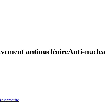
uvement antinucléaire
Anti-nuclea
s'est produite