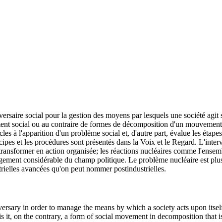
versaire social pour la gestion des moyens par lesquels une société agi
ent social ou au contraire de formes de décomposition d'un mouvement so
cles à l'apparition d'un problème social et, d'autre part, évalue les étap
ipes et les procédures sont présentés dans la Voix et le Regard. L'inter
transformer en action organisée; les réactions nucléaires comme l'ensembl
gement considérable du champ politique. Le problème nucléaire est plus
strielles avancées qu'on peut nommer postindustrielles.
dversary in order to manage the means by which a society acts upon itse
 it, on the contrary, a form of social movement in decomposition that is