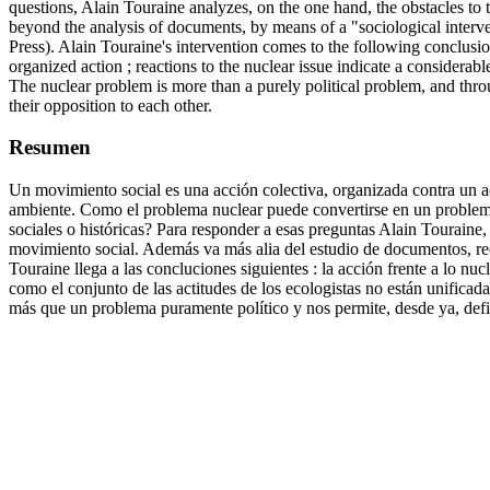
questions, Alain Touraine analyzes, on the one hand, the obstacles to
beyond the analysis of documents, by means of a "sociological interve
Press). Alain Touraine's intervention comes to the following conclusion
organized action ; reactions to the nuclear issue indicate a considerabl
The nuclear problem is more than a purely political problem, and throug
their opposition to each other.
Resumen
Un movimiento social es una acción colectiva, organizada contra un ad
ambiente. Como el problema nuclear puede convertirse en un problema 
sociales o históricas? Para responder a esas preguntas Alain Touraine, 
movimiento social. Además va más alia del estudio de documentos, recu
Touraine llega a las concluciones siguientes : la acción frente a lo nu
como el conjunto de las actitudes de los ecologistas no están unifica
más que un problema puramente político y nos permite, desde ya, defini