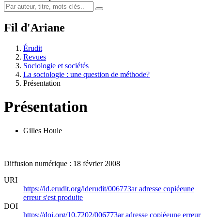
Fil d'Ariane
Érudit
Revues
Sociologie et sociétés
La sociologie : une question de méthode?
Présentation
Présentation
Gilles Houle
Diffusion numérique : 18 février 2008
URI
https://id.erudit.org/iderudit/006773ar
adresse copiée
une
erreur s'est produite
DOI
https://doi.org/10.7202/006773ar
adresse copiée
une erreur