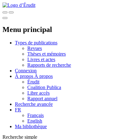
Menu principal
Types de publications
Revues
Thèses et mémoires
Livres et actes
Rapports de recherche
Connexion
À propos
À propos
Érudit
Coalition Publica
Libre accès
Rapport annuel
Recherche avancée
FR
Français
English
Ma bibliothèque
Recherche simple