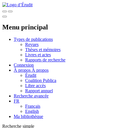
Menu principal
Types de publications
Revues
Thèses et mémoires
Livres et actes
Rapports de recherche
Connexion
À propos
À propos
Érudit
Coalition Publica
Libre accès
Rapport annuel
Recherche avancée
FR
Français
English
Ma bibliothèque
Recherche simple