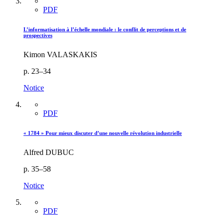
PDF
L’informatisation à l’échelle mondiale : le conflit de perceptions et de
prospectives
Kimon VALASKAKIS
p. 23–34
Notice
PDF
« 1784 » Pour mieux discuter d’une nouvelle révolution industrielle
Alfred DUBUC
p. 35–58
Notice
PDF