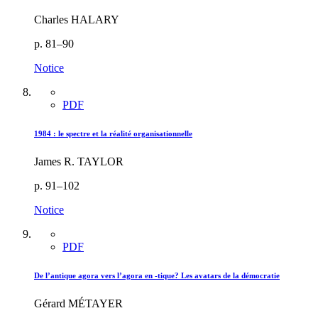
Charles HALARY
p. 81–90
Notice
PDF
1984 : le spectre et la réalité organisationnelle
James R. TAYLOR
p. 91–102
Notice
PDF
De l’antique agora vers l’agora en -tique? Les avatars de la démocratie
Gérard MÉTAYER