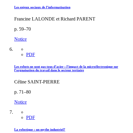
Les enjeux sociaux de l’informatisation
Francine LALONDE et Richard PARENT
p. 59–70
Notice
PDF
Les robots ne sont pas tous d’acier : l’impact de la microélectronique sur
l’orgnaisation du travail dans le secteur tertiaire
Céline SAINT-PIERRE
p. 71–80
Notice
PDF
La robotique : un mythe industriel?