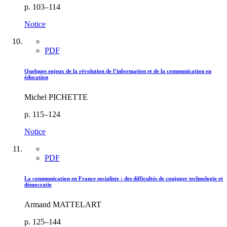
p. 103–114
Notice
PDF
Quelques enjeux de la révolution de l’information et de la communication en
éducation
Michel PICHETTE
p. 115–124
Notice
PDF
La communication en France socialiste : des difficultés de conjuger technologie et
démocratie
Armand MATTELART
p. 125–144