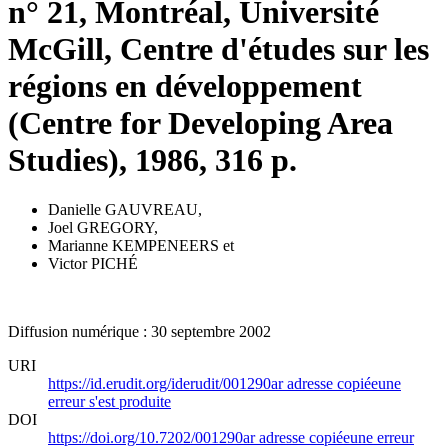
n° 21, Montréal, Université
McGill, Centre d'études sur les
régions en développement
(Centre for Developing Area
Studies), 1986, 316 p.
Danielle GAUVREAU
,
Joel GREGORY
,
Marianne KEMPENEERS
et
Victor PICHÉ
Diffusion numérique : 30 septembre 2002
URI
https://id.erudit.org/iderudit/001290ar
adresse copiée
une
erreur s'est produite
DOI
https://doi.org/10.7202/001290ar
adresse copiée
une erreur