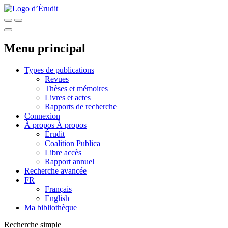
Menu principal
Types de publications
Revues
Thèses et mémoires
Livres et actes
Rapports de recherche
Connexion
À propos
À propos
Érudit
Coalition Publica
Libre accès
Rapport annuel
Recherche avancée
FR
Français
English
Ma bibliothèque
Recherche simple