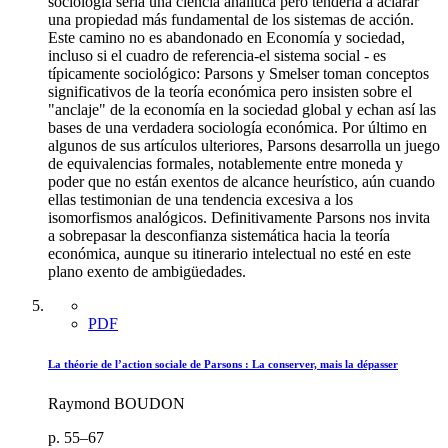
sociología sería una ciencia analítica pero tendería a aclarar
una propiedad más fundamental de los sistemas de acción.
Este camino no es abandonado en Economía y sociedad,
incluso si el cuadro de referencia-el sistema social - es
típicamente sociológico: Parsons y Smelser toman conceptos
significativos de la teoría económica pero insisten sobre el
"anclaje" de la economía en la sociedad global y echan así las
bases de una verdadera sociología económica. Por último en
algunos de sus artículos ulteriores, Parsons desarrolla un juego
de equivalencias formales, notablemente entre moneda y
poder que no están exentos de alcance heurístico, aún cuando
ellas testimonian de una tendencia excesiva a los
isomorfismos analógicos. Definitivamente Parsons nos invita
a sobrepasar la desconfianza sistemática hacia la teoría
económica, aunque su itinerario intelectual no esté en este
plano exento de ambigüedades.
PDF
La théorie de l’action sociale de Parsons : La conserver, mais la dépasser
Raymond BOUDON
p. 55–67