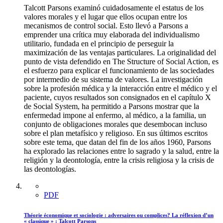
Talcott Parsons examinó cuidadosamente el estatus de los
valores morales y el lugar que ellos ocupan entre los
mecanismos de control social. Esto llevó a Parsons a
emprender una crítica muy elaborada del individualismo
utilitario, fundada en el principio de perseguir la
maximización de las ventajas particulares. La originalidad del
punto de vista defendido en The Structure of Social Action, es
el esfuerzo para explicar el funcionamiento de las sociedades
por intermedio de su sistema de valores. La investigación
sobre la profesión médica y la interacción entre el médico y el
paciente, cuyos resultados son consignados en el capítulo X
de Social System, ha permitido a Parsons mostrar que la
enfermedad impone al enfermo, al médico, a la familia, un
conjunto de obligaciones morales que desembocan incluso
sobre el plan metafísico y religioso. En sus últimos escritos
sobre este tema, que datan del fin de los años 1960, Parsons
ha explorado las relaciones entre lo sagrado y la salud, entre la
religión y la deontología, entre la crisis religiosa y la crisis de
las deontologías.
PDF
Théorie économique et sociologie : adversaires ou complices? La réflexion d’un
« classique » : Talcott Parsons