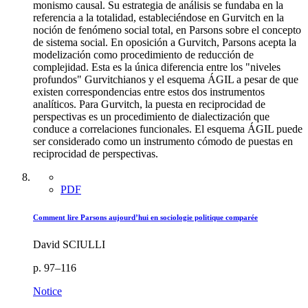
monismo causal. Su estrategia de análisis se fundaba en la
referencia a la totalidad, estableciéndose en Gurvitch en la
noción de fenómeno social total, en Parsons sobre el concepto
de sistema social. En oposición a Gurvitch, Parsons acepta la
modelización como procedimiento de reducción de
complejidad. Esta es la única diferencia entre los "niveles
profundos" Gurvitchianos y el esquema ÁGIL a pesar de que
existen correspondencias entre estos dos instrumentos
analíticos. Para Gurvitch, la puesta en reciprocidad de
perspectivas es un procedimiento de dialectización que
conduce a correlaciones funcionales. El esquema ÁGIL puede
ser considerado como un instrumento cómodo de puestas en
reciprocidad de perspectivas.
PDF
Comment lire Parsons aujourd’hui en sociologie politique comparée
David SCIULLI
p. 97–116
Notice