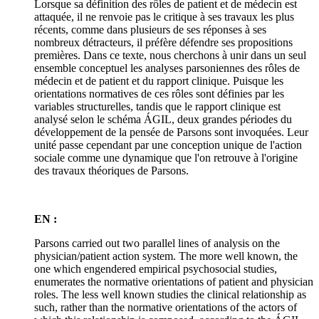
Lorsque sa définition des rôles de patient et de médecin est
attaquée, il ne renvoie pas le critique à ses travaux les plus
récents, comme dans plusieurs de ses réponses à ses
nombreux détracteurs, il préfère défendre ses propositions
premières. Dans ce texte, nous cherchons à unir dans un seul
ensemble conceptuel les analyses parsoniennes des rôles de
médecin et de patient et du rapport clinique. Puisque les
orientations normatives de ces rôles sont définies par les
variables structurelles, tandis que le rapport clinique est
analysé selon le schéma ÁGIL, deux grandes périodes du
développement de la pensée de Parsons sont invoquées. Leur
unité passe cependant par une conception unique de l'action
sociale comme une dynamique que l'on retrouve à l'origine
des travaux théoriques de Parsons.
EN :
Parsons carried out two parallel lines of analysis on the
physician/patient action system. The more well known, the
one which engendered empirical psychosocial studies,
enumerates the normative orientations of patient and physician
roles. The less well known studies the clinical relationship as
such, rather than the normative orientations of the actors of