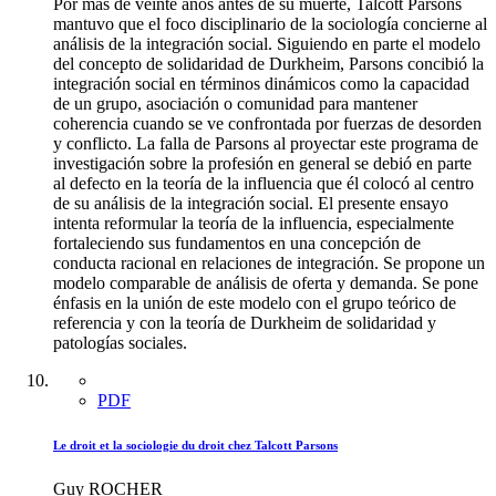
Por más de veinte años antes de su muerte, Talcott Parsons
mantuvo que el foco disciplinario de la sociología concierne al
análisis de la integración social. Siguiendo en parte el modelo
del concepto de solidaridad de Durkheim, Parsons concibió la
integración social en términos dinámicos como la capacidad
de un grupo, asociación o comunidad para mantener
coherencia cuando se ve confrontada por fuerzas de desorden
y conflicto. La falla de Parsons al proyectar este programa de
investigación sobre la profesión en general se debió en parte
al defecto en la teoría de la influencia que él colocó al centro
de su análisis de la integración social. El presente ensayo
intenta reformular la teoría de la influencia, especialmente
fortaleciendo sus fundamentos en una concepción de
conducta racional en relaciones de integración. Se propone un
modelo comparable de análisis de oferta y demanda. Se pone
énfasis en la unión de este modelo con el grupo teórico de
referencia y con la teoría de Durkheim de solidaridad y
patologías sociales.
PDF
Le droit et la sociologie du droit chez Talcott Parsons
Guy ROCHER