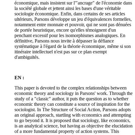
économique, mais insistent sur l'"ancrage" de l'économie dans
la société globale et jettent ainsi les bases d'une véritable
sociologie économique. Enfin, dans certains de ses articles
ultérieurs, Parsons développe un jeu d'équivalences formelles,
notamment entre monnaie et pouvoir, qui ne sont pas dénuées
de portée heuristique, encore qu'elles témoignent d'un
penchant excessif pour les isomorphismes analogiques. En
définitive, Parsons nous invite à dépasser la défiance
systématique à l'égard de la théorie économique, même si son
itinéraire intellectuel n'est pas sur ce plan exempt
d'ambiguïtés.
EN :
This paper is devoted to the complex relationships between
economic theory and sociology in Parsons' work. Through the
study of a "classic" author, it puts the question as to whether
economic theory can constitute a source of inspiration for the
sociologist. In The Structure of Social Action, Parsons adopts
an original approach, startling with economics and attempting
to go beyond it. It is proposed that sociology, like economics,
is an analytical science, but having as objective the elucidation
of a more fundamental property of action systems. This