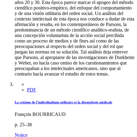
años 20 y 30. Esta época parece marcar el apogeo del método
científico positivo-empírico, del enfoque del comportamiento
y de una visión utilitaria del orden social. Un análisis del
contexto intelectual de esta época nos conduce a dudar de esta
afirmación y resalta, en los contemporáneos de Parsons, la
predominancia de un método científico analítico-realista, de
una concepción voluntarista de la acción social percibida
como un proceso de medios y de fines así como de las
preocupaciones al respecto del orden social y del rol que
juegan las normas en su solución. Tal análisis deja entrever
que Parsons, al apropiarse de las investigaciones de Durkheim
y Weber, no hacía caso omiso de los cuestionamientos que
preocupaban a los intelectuales americanos, sino que al
contrario hacía avanzar el estudio de estos temas.
PDF
La critique de l’individualisme utilitaire et la déontologie médicale
François BOURRICAUD
p. 25–38
Notice