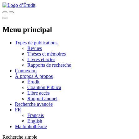
Menu principal
Types de publications
Revues
Thèses et mémoires
Livres et actes
Rapports de recherche
Connexion
À propos
À propos
Érudit
Coalition Publica
Libre accès
Rapport annuel
Recherche avancée
FR
Français
English
Ma bibliothèque
Recherche simple