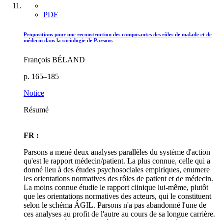
PDF
Propositions pour une reconstruction des composantes des rôles de malade et de
médecin dans la sociologie de Parsons
François BÉLAND
p. 165–185
Notice
Résumé
FR :
Parsons a mené deux analyses parallèles du système d'action
qu'est le rapport médecin/patient. La plus connue, celle qui a
donné lieu à des études psychosociales empiriques, enumere
les orientations normatives des rôles de patient et de médecin.
La moins connue étudie le rapport clinique lui-même, plutôt
que les orientations normatives des acteurs, qui le constituent
selon le schéma ÁGIL. Parsons n'a pas abandonné l'une de
ces analyses au profit de l'autre au cours de sa longue carrière.