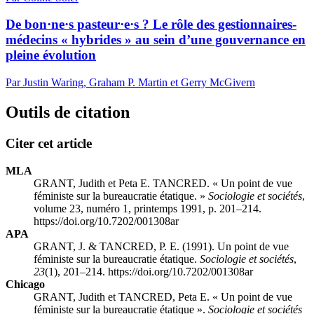
De bon·ne·s pasteur·e·s ? Le rôle des gestionnaires-
médecins « hybrides » au sein d’une gouvernance en
pleine évolution
Par Justin Waring, Graham P. Martin et Gerry McGivern
Outils de citation
Citer cet article
MLA
GRANT, Judith et Peta E. TANCRED. « Un point de vue
féministe sur la bureaucratie étatique. »
Sociologie et sociétés
,
volume 23, numéro 1, printemps 1991, p. 201–214.
https://doi.org/10.7202/001308ar
APA
GRANT, J. & TANCRED, P. E. (1991). Un point de vue
féministe sur la bureaucratie étatique.
Sociologie et sociétés
,
23
(1), 201–214. https://doi.org/10.7202/001308ar
Chicago
GRANT, Judith et TANCRED, Peta E. « Un point de vue
féministe sur la bureaucratie étatique ».
Sociologie et sociétés