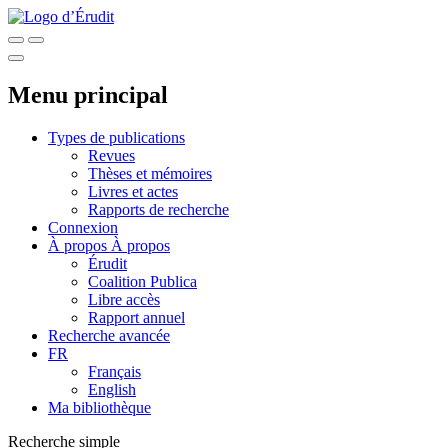
Menu principal
Types de publications
Revues
Thèses et mémoires
Livres et actes
Rapports de recherche
Connexion
À propos
À propos
Érudit
Coalition Publica
Libre accès
Rapport annuel
Recherche avancée
FR
Français
English
Ma bibliothèque
Recherche simple