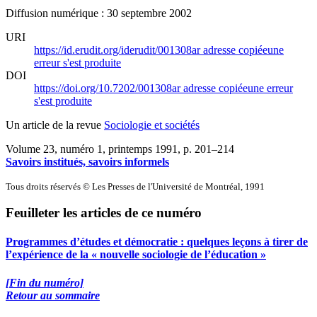
Diffusion numérique : 30 septembre 2002
URI
https://id.erudit.org/iderudit/001308ar
adresse copiée
une
erreur s'est produite
DOI
https://doi.org/10.7202/001308ar
adresse copiée
une erreur
s'est produite
Un article de la revue
Sociologie et sociétés
Volume 23, numéro 1, printemps 1991
, p. 201–214
Savoirs institués, savoirs informels
Tous droits réservés © Les Presses de l'Université de Montréal, 1991
Feuilleter les articles de ce numéro
Programmes d’études et démocratie : quelques leçons à tirer de
l’expérience de la « nouvelle sociologie de l’éducation »
[Fin du numéro]
Retour au sommaire