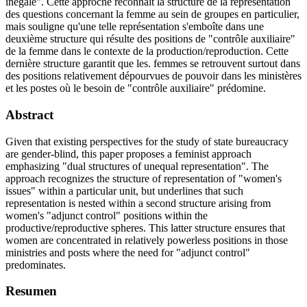
inégale". Cette approche reconnaît la structure de la représentation
des questions concernant la femme au sein de groupes en particulier,
mais souligne qu'une telle représentation s'emboîte dans une
deuxième structure qui résulte des positions de "contrôle auxiliaire"
de la femme dans le contexte de la production/reproduction. Cette
dernière structure garantit que les. femmes se retrouvent surtout dans
des positions relativement dépourvues de pouvoir dans les ministères
et les postes où le besoin de "contrôle auxiliaire" prédomine.
Abstract
Given that existing perspectives for the study of state bureaucracy
are gender-blind, this paper proposes a feminist approach
emphasizing "dual structures of unequal representation". The
approach recognizes the structure of representation of "women's
issues" within a particular unit, but underlines that such
representation is nested within a second structure arising from
women's "adjunct control" positions within the
productive/reproductive spheres. This latter structure ensures that
women are concentrated in relatively powerless positions in those
ministries and posts where the need for "adjunct control"
predominates.
Resumen