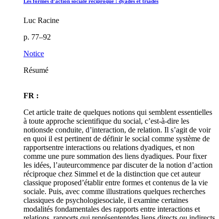
Les formes d’action sociale réciproque : dyades et triades
Luc Racine
p. 77–92
Notice
Résumé
FR :
Cet article traite de quelques notions qui semblent essentielles
à toute approche scientifique du social, c’est-à-dire les
notionsde conduite, d’interaction, de relation. Il s’agit de voir
en quoi il est pertinent de définir le social comme système de
rapportsentre interactions ou relations dyadiques, et non
comme une pure sommation des liens dyadiques. Pour fixer
les idées, l’auteurcommence par discuter de la notion d’action
réciproque chez Simmel et de la distinction que cet auteur
classique proposed’établir entre formes et contenus de la vie
sociale. Puis, avec comme illustrations quelques recherches
classiques de psychologiesociale, il examine certaines
modalités fondamentales des rapports entre interactions et
relations, rapports qui représententdes liens directs ou indirects