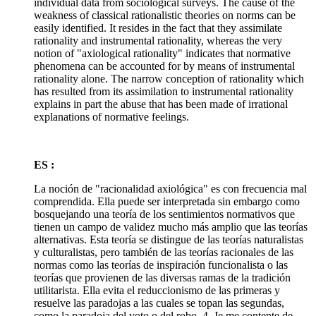
individual data from sociological surveys. The cause of the
weakness of classical rationalistic theories on norms can be
easily identified. It resides in the fact that they assimilate
rationality and instrumental rationality, whereas the very
notion of "axiological rationality" indicates that normative
phenomena can be accounted for by means of instrumental
rationality alone. The narrow conception of rationality which
has resulted from its assimilation to instrumental rationality
explains in part the abuse that has been made of irrational
explanations of normative feelings.
ES :
La noción de "racionalidad axiológica" es con frecuencia mal
comprendida. Ella puede ser interpretada sin embargo como
bosquejando una teoría de los sentimientos normativos que
tienen un campo de validez mucho más amplio que las teorías
alternativas. Esta teoría se distingue de las teorías naturalistas
y culturalistas, pero también de las teorías racionales de las
normas como las teorías de inspiración funcionalista o las
teorías que provienen de las diversas ramas de la tradición
utilitarista. Ella evita el reduccionismo de las primeras y
resuelve las paradojas a las cuales se topan las segundas,
como la paradoja del voto o del robo. 4. Je me contente de