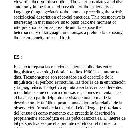
view of a theoryof description. The latter postulates a relative
autonomy in the formal observation of the materiality of
language (languagedata) as the moment preceding the strictly
sociological description of social practices. This perspective is
interesting in that itallows us to push back the moment of
interpretation as far as possible and to expose the
heterogeneity of language functions,as a prelude to exposing
the heterogeneity of social logic.
ES :
Este texto repasa las relaciones interdisciplinarias entre
linguística y sociología desde los años 1960 hasta nuestros
días. Tresmomentos son recortados en el desarollo de la
linguística : el período estructural, las teorías de la enunciación
y la pragmática. Elobjetivo apunta a esclarecer las diferentes
modalidades que concocieron esas relaciones e intenta hacer
el balance a partir delpunto de vista de una teoría de la
descripción. Esta última postula una autonomía relativa de la
observación formal de la materialidaddel lenguaje (los datos
del lenguaje) como momento que precede la descripción
propriamente sociológica de las prácticassociales. El interés de
tal perspectiva es que ella permite de retrasar el momento