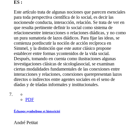
ES :
Este artículo trata de algunas nociones que parecen esenciales
para toda perspectiva científica de lo social, es decir las
nocionesde conducta, interacción, relación. Se trata de ver en
que resulta pertinente definir lo social como sistema de
relacionesentre interacciones o relaciones diádicas, y no como
un pura sumatoria de lazos diádicos. Para fijar las ideas, se
comienza pordiscutir la noción de acción recíproca en
Simmel, y la distinción que este autor clásico propone
establecer entre formas ycontenidos de la vida social.
Después, tomando en cuenta como ilustraciones algunas
investigaciones clásicas de sicologíasocial, se examinan
ciertas modalidades fundamentales de las conexiones entre
interacciones y relaciones, conexiones querepresentan lazos
directos o indirectos entre agentes sociales en el seno de
díadas y de tríadas informales y institucionales.
PDF
Échange symbolique et historicité
André Petitat