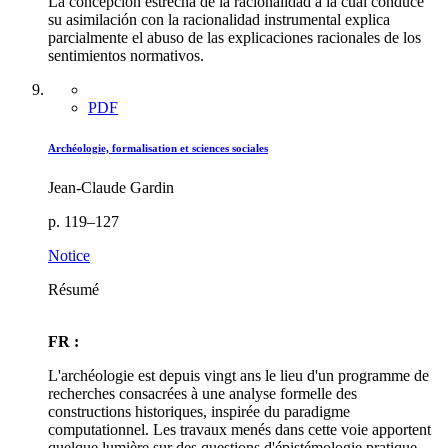
La concepción estrecha de la racionalidad a la cual conduce
su asimilación con la racionalidad instrumental explica
parcialmente el abuso de las explicaciones racionales de los
sentimientos normativos.
PDF
Archéologie, formalisation et sciences sociales
Jean-Claude Gardin
p. 119–127
Notice
Résumé
FR :
L'archéologie est depuis vingt ans le lieu d'un programme de
recherches consacrées à une analyse formelle des
constructions historiques, inspirée du paradigme
computationnel. Les travaux menés dans cette voie apportent
quelque lumière sur des questions d'épistémologie pratique,