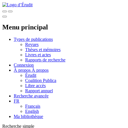
Menu principal
Types de publications
Revues
Thèses et mémoires
Livres et actes
Rapports de recherche
Connexion
À propos
À propos
Érudit
Coalition Publica
Libre accès
Rapport annuel
Recherche avancée
FR
Français
English
Ma bibliothèque
Recherche simple