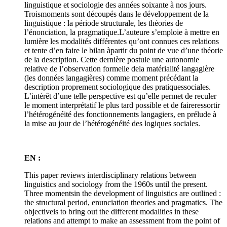
linguistique et sociologie des années soixante à nos jours.
Troismoments sont découpés dans le développement de la
linguistique : la période structurale, les théories de
l’énonciation, la pragmatique.L’auteure s’emploie à mettre en
lumière les modalités différentes qu’ont connues ces relations
et tente d’en faire le bilan àpartir du point de vue d’une théorie
de la description. Cette dernière postule une autonomie
relative de l’observation formelle dela matérialité langagière
(les données langagières) comme moment précédant la
description proprement sociologique des pratiquessociales.
L’intérêt d’une telle perspective est qu’elle permet de reculer
le moment interprétatif le plus tard possible et de faireressortir
l’hétérogénéité des fonctionnements langagiers, en prélude à
la mise au jour de l’hétérogénéité des logiques sociales.
EN :
This paper reviews interdisciplinary relations between
linguistics and sociology from the 1960s until the present.
Three momentsin the development of linguistics are outlined :
the structural period, enunciation theories and pragmatics. The
objectiveis to bring out the different modalities in these
relations and attempt to make an assessment from the point of