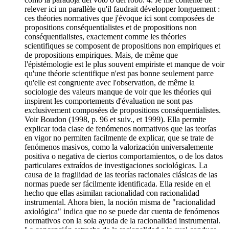
relever ici un parallèle qu'il faudrait développer longuement :
ces théories normatives que j'évoque ici sont composées de
propositions conséquentialistes et de propositions non
conséquentialistes, exactement comme les théories
scientifiques se composent de propositions non empiriques et
de propositions empiriques. Mais, de même que
l'épistémologie est le plus souvent empiriste et manque de voir
qu'une théorie scientifique n'est pas bonne seulement parce
qu'elle est congruente avec l'observation, de même la
sociologie des valeurs manque de voir que les théories qui
inspirent les comportements d'évaluation ne sont pas
exclusivement composées de propositions conséquentialistes.
Voir Boudon (1998, p. 96 et suiv., et 1999). Ella permite
explicar toda clase de fenómenos normativos que las teorías
en vigor no permiten facilmente de explicar, que se trate de
fenómenos masivos, como la valorización universalemente
positiva o negativa de ciertos comportamientos, o de los datos
particulares extraídos de investigaciones sociológicas. La
causa de la fragilidad de las teorías racionales clásicas de las
normas puede ser fácilmente identificada. Ella reside en el
hecho que ellas asimilan racionalidad con racionalidad
instrumental. Ahora bien, la noción misma de "racionalidad
axiológica" indica que no se puede dar cuenta de fenómenos
normativos con la sola ayuda de la racionalidad instrumental.