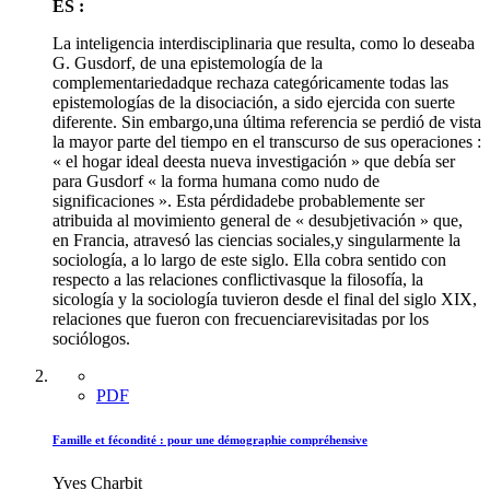
ES :
La inteligencia interdisciplinaria que resulta, como lo deseaba
G. Gusdorf, de una epistemología de la
complementariedadque rechaza categóricamente todas las
epistemologías de la disociación, a sido ejercida con suerte
diferente. Sin embargo,una última referencia se perdió de vista
la mayor parte del tiempo en el transcurso de sus operaciones :
« el hogar ideal deesta nueva investigación » que debía ser
para Gusdorf « la forma humana como nudo de
significaciones ». Esta pérdidadebe probablemente ser
atribuida al movimiento general de « desubjetivación » que,
en Francia, atravesó las ciencias sociales,y singularmente la
sociología, a lo largo de este siglo. Ella cobra sentido con
respecto a las relaciones conflictivasque la filosofía, la
sicología y la sociología tuvieron desde el final del siglo XIX,
relaciones que fueron con frecuenciarevisitadas por los
sociólogos.
PDF
Famille et fécondité : pour une démographie compréhensive
Yves Charbit