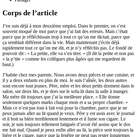
Corps de l’article
J’en suis déjà à mon deuxième emploi. Dans le premier, on s’est
souvent moqué de moi parce que j’ai fait des erreurs. Mais c’était
parce que je réfléchissais trop à tout ce qu’on me dictait, parce que
ça semblait différent dans la vie. Mais maintenant j’écris déjà
rapidement tout ce qu’on me dit, et je n’y réfléchis pas. Le fondé de
pouvoir dit : « La petite, elle va s’en tirer. » (Il dit la petite et non pas
« la p’tite » comme les collègues plus âgées qui me regardent de
haut.)
J’habite chez mes parents. Nous avons deux pièces et une cuisine, et
il y a deux enfants en plus de moi. Je suis l’aînée, les deux autres
sont encore tout jeunes. Père, mère et les deux petits dorment dans le
salon, sur deux lits, et je dors sur le sofa-lit dans la salle à manger.
Ma mère dit toujours que j’ai la meilleure place. « Elle donne
seulement quelques marks chaque mois et a sa propre chambre. »
Mais ce n’est pas tout à fait vrai pour la chambre, parce que je ne
peux jamais aller au lit quand je veux. Père y est assis avec le journal
et il boit sa bière terriblement lentement et il fume son cigare. Le
soir, je suis toujours tellement fatiguée d’avoir été assise que le dos
me fait mal. Quand je peux enfin aller au lit, la pièce sent toujours la
bière et le cigare, parce que la fenêtre ne peut pas rester longtemps