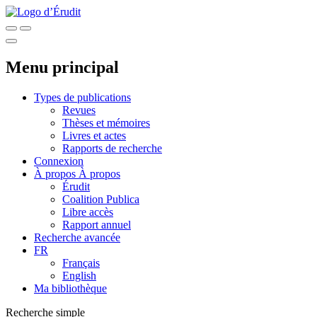
Menu principal
Types de publications
Revues
Thèses et mémoires
Livres et actes
Rapports de recherche
Connexion
À propos
À propos
Érudit
Coalition Publica
Libre accès
Rapport annuel
Recherche avancée
FR
Français
English
Ma bibliothèque
Recherche simple