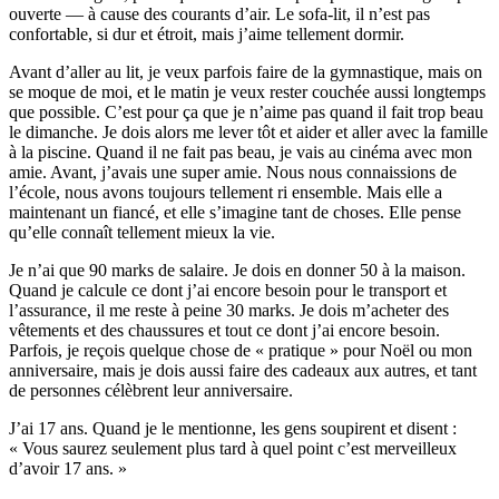
ouverte — à cause des courants d’air. Le sofa-lit, il n’est pas
confortable, si dur et étroit, mais j’aime tellement dormir.
Avant d’aller au lit, je veux parfois faire de la gymnastique, mais on
se moque de moi, et le matin je veux rester couchée aussi longtemps
que possible. C’est pour ça que je n’aime pas quand il fait trop beau
le dimanche. Je dois alors me lever tôt et aider et aller avec la famille
à la piscine. Quand il ne fait pas beau, je vais au cinéma avec mon
amie. Avant, j’avais une super amie. Nous nous connaissions de
l’école, nous avons toujours tellement ri ensemble. Mais elle a
maintenant un fiancé, et elle s’imagine tant de choses. Elle pense
qu’elle connaît tellement mieux la vie.
Je n’ai que 90 marks de salaire. Je dois en donner 50 à la maison.
Quand je calcule ce dont j’ai encore besoin pour le transport et
l’assurance, il me reste à peine 30 marks. Je dois m’acheter des
vêtements et des chaussures et tout ce dont j’ai encore besoin.
Parfois, je reçois quelque chose de « pratique » pour Noël ou mon
anniversaire, mais je dois aussi faire des cadeaux aux autres, et tant
de personnes célèbrent leur anniversaire.
J’ai 17 ans. Quand je le mentionne, les gens soupirent et disent :
« Vous saurez seulement plus tard à quel point c’est merveilleux
d’avoir 17 ans. »