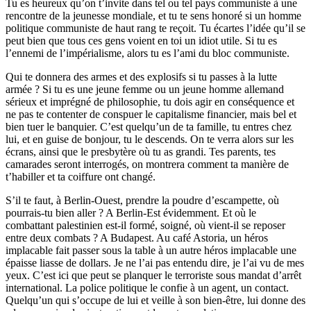
Tu es heureux qu’on t’invite dans tel ou tel pays communiste à une
rencontre de la jeunesse mondiale, et tu te sens honoré si un homme
politique communiste de haut rang te reçoit. Tu écartes l’idée qu’il se
peut bien que tous ces gens voient en toi un idiot utile. Si tu es
l’ennemi de l’impérialisme, alors tu es l’ami du bloc communiste.
Qui te donnera des armes et des explosifs si tu passes à la lutte
armée ? Si tu es une jeune femme ou un jeune homme allemand
sérieux et imprégné de philosophie, tu dois agir en conséquence et
ne pas te contenter de conspuer le capitalisme financier, mais bel et
bien tuer le banquier. C’est quelqu’un de ta famille, tu entres chez
lui, et en guise de bonjour, tu le descends. On te verra alors sur les
écrans, ainsi que le presbytère où tu as grandi. Tes parents, tes
camarades seront interrogés, on montrera comment ta manière de
t’habiller et ta coiffure ont changé.
S’il te faut, à Berlin-Ouest, prendre la poudre d’escampette, où
pourrais-tu bien aller ? A Berlin-Est évidemment. Et où le
combattant palestinien est-il formé, soigné, où vient-il se reposer
entre deux combats ? A Budapest. Au café Astoria, un héros
implacable fait passer sous la table à un autre héros implacable une
épaisse liasse de dollars. Je ne l’ai pas entendu dire, je l’ai vu de mes
yeux. C’est ici que peut se planquer le terroriste sous mandat d’arrêt
international. La police politique le confie à un agent, un contact.
Quelqu’un qui s’occupe de lui et veille à son bien-être, lui donne des