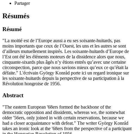
Partager
Résumés
Résumé
"La moitié est de l’Europe aussi a eu ses soixante-huitards, pas
moins importants que ceux de l’Ouest, les uns et les autres se sont
d’ailleurs mutuellement inspirés. Les soixante-huitards d’Europe de
l’Est ont été les éléments moteurs de la dissidence alors que nous,
cinquante-sixards plus âgés n’y étions entrés qu’avec une certaine
circonspection, parce que nous savions mieux qu’eux ce qu’était la
défaite." L'écrivain György Konrád porte ici un regard ironique sur
les soixante-huitards depuis la perspective de sa participation à la
Révolution hongroise de 1956.
Abstract
"The eastern European '68ers formed the backbone of the
democratic opposition and dissidents, whereas we, the somewhat
older '56ers, only joined in with certain reservations, because we
had a closer acquaintance with defeat." The writer György Konrád
takes an ironic look at the '68ers from the perspective of a participant
in the Hungarian Revolution of 1956.