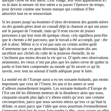
quelque chose de leur talent. Leur visage, leur nom apparaissent ici
ou là dans la mesure où leur talent a su passer l’épreuve du temps,
pour devenir comme une bonne marque qui continue d’être
attractive tout en se renouvelant.
Si les jeunes jusqu’au-boutistes d’alors deviennent des grands-mères
ou des grands-pères dont on connaît déjà la chanson et qui ont assez
usé le parquet de l’estrade, mais qu’il reste encore de jeunes
personnes à qui leur nom dit quelque chose, cela signifiera peut-être
que le chemin a été parcouru, que le travail a été accompli, que :
the
job is done
. Même si ce n’est pas sans un certain arrière-goût
d’amertume que ces gens désormais âgés de soixante-dix ans
sacrifient aux clichés du culte de la jeunesse éternelle, ils ne
s’inclinent pas moins devant la vie qui va. D’après mes observations
néanmoins, les vieux n’ont pas plus que les autres envie de quitter la
partie et font bien comprendre au monde qu’ils savent ce qu’ils
savent, avec tout un arsenal d’outils adéquats pour le faire.
La moitié est de l’Europe aussi a eu ses soixante-huitards, pas moins
importants que ceux de l’Ouest, les uns et les autres se sont
d’ailleurs mutuellement inspirés. Les soixante-huitards d’Europe de
l’Est ont été les éléments moteurs de la dissidence alors que nous,
cinquante-sixards plus âgés n’y étions entrés qu’avec une certaine
circonspection, parce que nous savions mieux qu’eux ce qu’était la
défaite, et aussi parce que l’idée que nous pourrions éventuellement
l’emporter était loin de nous faire perdre la tête : nous avions en effet