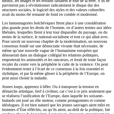
idéaux, les images et les refrains faisaient le tour de la terre. S’ils ne
parvinrent pas à révolutionner radicalement le disque dur des
structures sociales, le logiciel des styles et des valeurs culturelles
avait du moins été remanié de fond en comble et modernisé.
Les fantasmagories bolchéviques firent place à une considération
plus grande pour les droits de l’homme, en d’autres termes aux idées
libérales, lesquelles firent à leur tour disparaître du paysage, ou du
moins de la surface, le national-socialisme et tout ce qui allait avec.
Pour ouvrir un nouveau chapitre de la modernisation, un nouveau
consensus fondé sur une démocratie vivante était nécessaire, de
même qu’une nouvelle vague de l’humanisme européen qui
dénouerait dans un dialogue collégial les relations politiques,
emporterait les animosités et les rancœurs, et ferait de toute façon
reculer du centre vers la périphérie le culte de la violence. On peut
évidemment rester à l’écart de ce consensus à la fois essentiel et
stylistique, et par là-même glisser à la périphérie de l’Europe, on
peut aussi choisir la maladie.
Jeunes loups, apprenez à bêler. Ou à transposer la tension en
démarche artistique, bref à civiliser, car c’est à ce prix seulement que
se réalisera l’unification de l’Europe, dans laquelle les soixante-
huitards ont joué un rôle moteur, comme protagonistes et comme
idéologues. Il est bien naturel que les jeunes sauvages aient mûri en
hommes d’État réfléchis, ou qu’ils aient, au-delà de la politique, fait