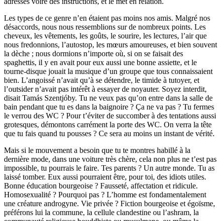
adresses voire des instructions, et le met en relation.
Les types de ce genre n’en étaient pas moins nos amis. Malgré nos
désaccords, nous nous ressemblions sur de nombreux points. Les
cheveux, les vêtements, les goûts, le sourire, les lectures, l’air que
nous fredonnions, l’autostop, les mœurs amoureuses, et bien souvent
la dèche ; nous dormions n’importe où, si on se faisait des
spaghettis, il y en avait pour eux aussi une bonne assiette, et le
tourne-disque jouait la musique d’un groupe que tous connaissaient
bien. L’angoissé n’avait qu’à se détendre, le timide à tutoyer, et
l’outsider n’avait pas intérêt à essayer de noyauter. Soyez interdit,
disait Tamás Szentjóby. Tu ne veux pas qu’on entre dans la salle de
bain pendant que tu es dans la baignoire ? Ça ne va pas ? Tu fermes
le verrou des WC ? Pour t’éviter de succomber à des tentations aussi
grotesques, démontons carrément la porte des WC. On verra la tête
que tu fais quand tu pousses ? Ce sera au moins un instant de vérité.
Mais si le mouvement a besoin que tu te montres habillé à la
dernière mode, dans une voiture très chère, cela non plus ne t’est pas
impossible, tu pourrais le faire. Tes parents ? Un autre monde. Tu as
laissé tomber. Eux aussi pourraient être, pour toi, des idiots utiles.
Bonne éducation bourgeoise ? Fausseté, affectation et ridicule.
Homosexualité ? Pourquoi pas ? L’homme est fondamentalement
une créature androgyne. Vie privée ? Fiction bourgeoise et égoïsme,
préférons lui la commune, la cellule clandestine ou l’ashram, la