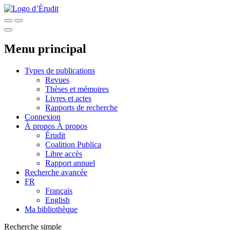
Menu principal
Types de publications
Revues
Thèses et mémoires
Livres et actes
Rapports de recherche
Connexion
À propos
À propos
Érudit
Coalition Publica
Libre accès
Rapport annuel
Recherche avancée
FR
Français
English
Ma bibliothèque
Recherche simple