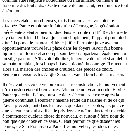
communauté religieuse bouddhiste ou musulmane, ou même la
fraternité des loubards. Ose te défaire de ton statut, recommence tout
à zéro, nu.
Les idées étaient nombreuses, mais l’ombre aussi voulait être
dissipée. Par exemple sur le fait qu’en Allemagne, la génération
e
précédente s’était si bien fondue dans le moule du III
Reich qu’elle
s’y était enrichie. Un beau jour tout simplement, frappant pour ainsi
dire à la porte, le manteau d’hiver juif et l’armoire juive avaient
opportunément trouvé leur place dans les foyers. Avoir fait bonne
figure en uniforme et accompli son devoir appartenait également au
prestige paternel. S’il avait fallu tirer, le père avait tiré, et si au début
sa main tremblait, le schnaps lui avait donné du courage. Il ramenait
alors à la maison des choses et d’autres, des pièces de choix.
Seulement ensuite, les Anglo-Saxons avaient bombardé la maison.
Il n’y avait pas eu de victoire mais la reconstruction, le mouvement
d’expansion étaient bien lancés. Vienne le nouveau monde. Et vite.
Parce que celui d’alors, presque deux décennies encore après la
guerre continuait à souffler l’haleine fétide du nazisme et de ce qui
l’avait précédé, tant dans les foyers que dans les écoles, jusqu’à ce
que la jeunesse qui avait eu le privilège de naître plus tard se décide
à commencer quelque chose de nouveau, et surtout à faire pour de
bon quelque chose en ce sens. C’était partout ce que disaient les
jeunes, de San Francisco à Paris. Les nouvelles, les idées et les