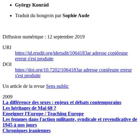
György Konrád
Traduit du hongrois par
Sophie Aude
Diffusion numérique : 12 septembre 2019
URI
https://id.erudit.org/iderudit/1064183ar
adresse copiée
une
erreur s'est produite
DOI
https://doi.org/10.7202/1064183ar
adresse copiée
une erreur
s'est produite
Un article de la revue
Sens public
2009
La différence des sexes : enjeux et débats contemporains
Les héritages de Mai 68 ?
Enseigner l'Europe / Teaching Europe
Les femmes dans l'action militante, syndicale et revendicative de
1945 à nos jours
Chroniques iraniennes