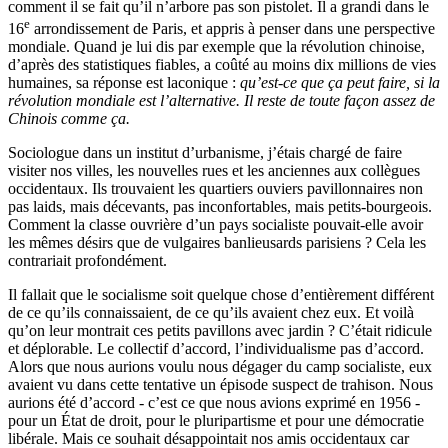
comment il se fait qu’il n’arbore pas son pistolet. Il a grandi dans le
e
16
arrondissement de Paris, et appris à penser dans une perspective
mondiale. Quand je lui dis par exemple que la révolution chinoise,
d’après des statistiques fiables, a coûté au moins dix millions de vies
humaines, sa réponse est laconique :
qu’est-ce que ça peut faire, si la
révolution mondiale est l’alternative. Il reste de toute façon assez de
Chinois comme ça.
Sociologue dans un institut d’urbanisme, j’étais chargé de faire
visiter nos villes, les nouvelles rues et les anciennes aux collègues
occidentaux. Ils trouvaient les quartiers ouviers pavillonnaires non
pas laids, mais décevants, pas inconfortables, mais petits-bourgeois.
Comment la classe ouvrière d’un pays socialiste pouvait-elle avoir
les mêmes désirs que de vulgaires banlieusards parisiens ? Cela les
contrariait profondément.
Il fallait que le socialisme soit quelque chose d’entièrement différent
de ce qu’ils connaissaient, de ce qu’ils avaient chez eux. Et voilà
qu’on leur montrait ces petits pavillons avec jardin ? C’était ridicule
et déplorable. Le collectif d’accord, l’individualisme pas d’accord.
Alors que nous aurions voulu nous dégager du camp socialiste, eux
avaient vu dans cette tentative un épisode suspect de trahison. Nous
aurions été d’accord - c’est ce que nous avions exprimé en 1956 -
pour un État de droit, pour le pluripartisme et pour une démocratie
libérale. Mais ce souhait désappointait nos amis occidentaux car