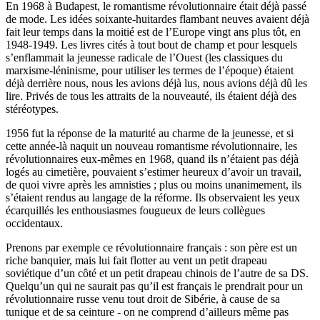
En 1968 à Budapest, le romantisme révolutionnaire était déjà passé
de mode. Les idées soixante-huitardes flambant neuves avaient déjà
fait leur temps dans la moitié est de l’Europe vingt ans plus tôt, en
1948-1949. Les livres cités à tout bout de champ et pour lesquels
s’enflammait la jeunesse radicale de l’Ouest (les classiques du
marxisme-léninisme, pour utiliser les termes de l’époque) étaient
déjà derrière nous, nous les avions déjà lus, nous avions déjà dû les
lire. Privés de tous les attraits de la nouveauté, ils étaient déjà des
stéréotypes.
1956 fut la réponse de la maturité au charme de la jeunesse, et si
cette année-là naquit un nouveau romantisme révolutionnaire, les
révolutionnaires eux-mêmes en 1968, quand ils n’étaient pas déjà
logés au cimetière, pouvaient s’estimer heureux d’avoir un travail,
de quoi vivre après les amnisties ; plus ou moins unanimement, ils
s’étaient rendus au langage de la réforme. Ils observaient les yeux
écarquillés les enthousiasmes fougueux de leurs collègues
occidentaux.
Prenons par exemple ce révolutionnaire français : son père est un
riche banquier, mais lui fait flotter au vent un petit drapeau
soviétique d’un côté et un petit drapeau chinois de l’autre de sa DS.
Quelqu’un qui ne saurait pas qu’il est français le prendrait pour un
révolutionnaire russe venu tout droit de Sibérie, à cause de sa
tunique et de sa ceinture - on ne comprend d’ailleurs même pas