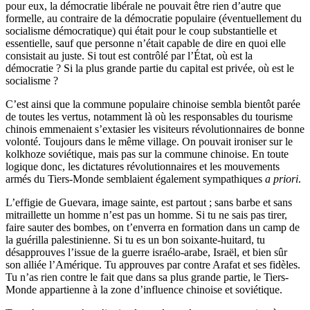
pour eux, la démocratie libérale ne pouvait être rien d’autre que
formelle, au contraire de la démocratie populaire (éventuellement du
socialisme démocratique) qui était pour le coup substantielle et
essentielle, sauf que personne n’était capable de dire en quoi elle
consistait au juste. Si tout est contrôlé par l’État, où est la
démocratie ? Si la plus grande partie du capital est privée, où est le
socialisme ?
C’est ainsi que la commune populaire chinoise sembla bientôt parée
de toutes les vertus, notamment là où les responsables du tourisme
chinois emmenaient s’extasier les visiteurs révolutionnaires de bonne
volonté. Toujours dans le même village. On pouvait ironiser sur le
kolkhoze soviétique, mais pas sur la commune chinoise. En toute
logique donc, les dictatures révolutionnaires et les mouvements
armés du Tiers-Monde semblaient également sympathiques
a priori
.
L’effigie de Guevara, image sainte, est partout ; sans barbe et sans
mitraillette un homme n’est pas un homme. Si tu ne sais pas tirer,
faire sauter des bombes, on t’enverra en formation dans un camp de
la guérilla palestinienne. Si tu es un bon soixante-huitard, tu
désapprouves l’issue de la guerre israélo-arabe, Israël, et bien sûr
son alliée l’Amérique. Tu approuves par contre Arafat et ses fidèles.
Tu n’as rien contre le fait que dans sa plus grande partie, le Tiers-
Monde appartienne à la zone d’influence chinoise et soviétique.