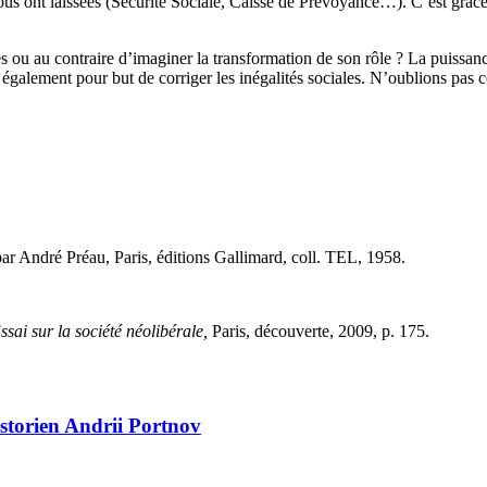
s nous ont laissées (Sécurité Sociale, Caisse de Prévoyance…). C’est grâc
es ou au contraire d’imaginer la transformation de son rôle ? La puissan
également pour but de corriger les inégalités sociales. N’oublions pas cet
ar André Préau, Paris, éditions Gallimard, coll. TEL, 1958.
sai sur la société néolibérale,
Paris, découverte, 2009, p. 175.
historien Andrii Portnov