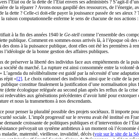
ers l’État ou de la dette de l’État envers ses administrés ? S’agit-il d’
anière de la réparer ? Avons-nous gaspillé des ressources, de l’énergie,
n de la dette ? Celle-ci doit-elle payer la jouissance passée de ses aïeu
 la raison computationnelle enferme le sens de chacune de nos actions : 
fiait à la fin des années 1940 le
Ge-stell
comme l’ensemble des comportem
la dette publique. Comment en sommes-nous arrivés là, à l’époque où de
des dons à la puissance publique, dont elles ont été les premières à re
s l’idéologie de la bonne gestion des affaires publiques.
eux de préserver la liberté des individus face aux empiétements de la pui
la société du marché. La rupture est ainsi consommée entre la volonté de p
e. « L’agenda du néolibéralisme est guidé par la nécessité d’une adapta
s répit »
[2]
. Le choix rationnel des individus ainsi que le culte de la 
 publique constitue finalement la justification d’une normalisation plus
nète (dette écologique reléguée au second plan après les reflux de la cris
i redevables aux générations précédentes d’avoir lutté pour extorquer c
ture et nous la transmettons à nos descendants.
ce pour penser la pluralité possible des projets sociétaux. Il importe p
 de sécurité sociale. L’impôt progressif sur le revenu avait été institué 
une demande croissante de politiques publiques et d’intervention de l’État
istance prévoyait un système ambitieux à un moment où l’économie éta
maladie, maternité, vieillesse, invalidité, décès (
voir sur le site de la S