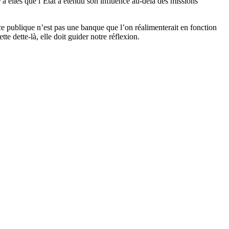
e à elles que l’État a étendu son influence au-delà des missions
ce publique n’est pas une banque que l’on réalimenterait en fonction
te dette-là, elle doit guider notre réflexion.