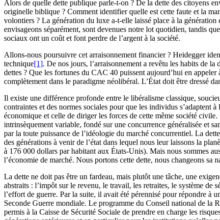
Alors de quelle dette publique parle-t-on ? De la dette des citoyens env
originelle biblique ? Comment identifier quelle est cette faute et la m
volontiers ? La génération du luxe a-t-elle laissé place à la génératio
envisageons séparément, sont devenues notre lot quotidien, tandis que
sociaux ont un coût et font perdre de l’argent à la société.
Allons-nous poursuivre cet arraisonnement financier ? Heidegger identi
technique
[1]
. De nos jours, l’arraisonnement a revêtu les habits de 
dettes ? Que les fortunes du CAC 40 puissent aujourd’hui en appeler à 
complètement dans le paradigme néolibéral. L’État doit être dressé dan
Il existe une différence profonde entre le libéralisme classique, souci
contraintes et des normes sociales pour que les individus s’adaptent à 
économique et celle de diriger les forces de cette même société civil
intrinsèquement variable, fondé sur une concurrence généralisée et san
par la toute puissance de l’idéologie du marché concurrentiel. La dette
des générations à venir de l’état dans lequel nous leur laissons la pla
à 176 000 dollars par habitant aux États-Unis). Mais nous sommes auss
l’économie de marché. Nous portons cette dette, nous changeons sa na
La dette ne doit pas être un fardeau, mais plutôt une tâche, une exigen
abstraits : l’impôt sur le revenu, le travail, les retraites, le système
l’effort de guerre. Par la suite, il avait été pérennisé pour répondre à 
Seconde Guerre mondiale. Le programme du Conseil national de la Rés
permis à la Caisse de Sécurité Sociale de prendre en charge les risques 