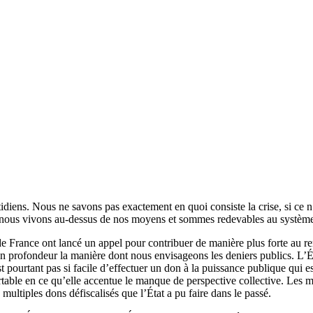
diens. Nous ne savons pas exactement en quoi consiste la crise, si ce n’e
 car nous vivons au-dessus de nos moyens et sommes redevables au systèm
de France ont lancé un appel pour contribuer de manière plus forte au r
e en profondeur la manière dont nous envisageons les deniers publics. L’É
est pourtant pas si facile d’effectuer un don à la puissance publique qui 
table en ce qu’elle accentue le manque de perspective collective. Les mau
ltiples dons défiscalisés que l’État a pu faire dans le passé.