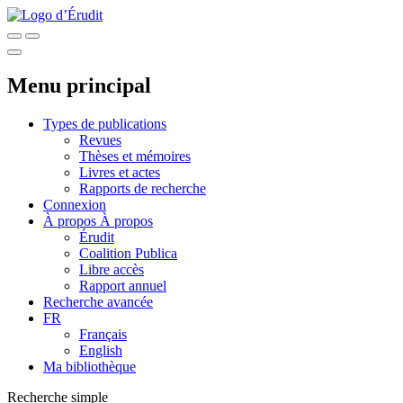
Menu principal
Types de publications
Revues
Thèses et mémoires
Livres et actes
Rapports de recherche
Connexion
À propos
À propos
Érudit
Coalition Publica
Libre accès
Rapport annuel
Recherche avancée
FR
Français
English
Ma bibliothèque
Recherche simple