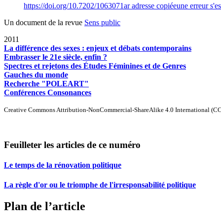
https://doi.org/10.7202/1063071ar
adresse copiée
une erreur s'es
Un document de la revue
Sens public
2011
La différence des sexes : enjeux et débats contemporains
Embrasser le 21e siècle, enfin ?
Spectres et rejetons des Études Féminines et de Genres
Gauches du monde
Recherche "POLEART"
Conférences Consonances
Creative Commons Attribution-NonCommercial-ShareAlike 4.0 International (C
Feuilleter les articles de ce numéro
Le temps de la rénovation politique
La règle d'or ou le triomphe de l'irresponsabilité politique
Plan de l’article