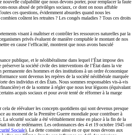
une nouvelle culpabilité que nous devons porter, pour remplacer la faute
 avons-nous abusé de privilèges sociaux, ce dont on nous affuble
x ? Toutes ces questions, évidemment absurdes quand nous les
combien coûtent les retraites ? Les congés maladies ? Tous ces droits
ents visant à maîtriser et contrôler les ressources naturelles par la
s organismes privés évaluent de manière comptable le montant de nos
mettre en cause l’efficacité, montrent que nous avons basculé
ssance publique, et le néolibéralisme dans lequel l’État impose des
réserver la société civile des interventions de l’État dans la vie
tion permanente des hommes et des institutions à un ordre économique
performance sont devenus les repères de la société néolibérale marquée
 forte des individus et des États. Nous sommes responsables vis-à-vis
e financière) et de la somme à régler que nous leur léguons (équivalant
ertains acquis sociaux et pour avoir tenté de réformer à la marge
our cela de réévaluer les concepts quotidiens qui sont devenus presque
en France au moment de la Première Guerre mondiale pour contribuer à
. La sécurité sociale a été véritablement mise en place à la fin de la
it loin de redémarrer. Les ordonnances des 4 et 19 octobre 1945 ont
écurité Sociale
). La dette consiste ainsi en ce que nous devons aux