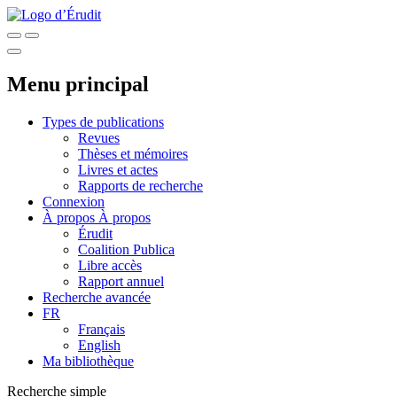
Menu principal
Types de publications
Revues
Thèses et mémoires
Livres et actes
Rapports de recherche
Connexion
À propos
À propos
Érudit
Coalition Publica
Libre accès
Rapport annuel
Recherche avancée
FR
Français
English
Ma bibliothèque
Recherche simple