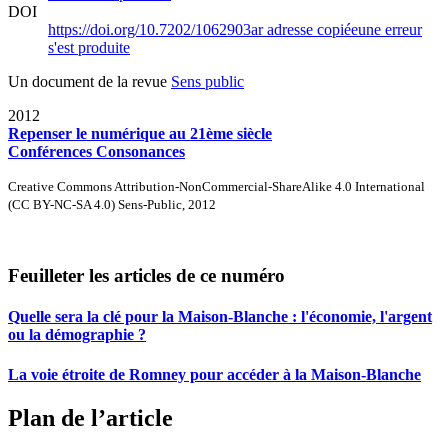
DOI
https://doi.org/10.7202/1062903ar
adresse copiée
une erreur
s'est produite
Un document de la revue
Sens public
2012
Repenser le numérique au 21ème siècle
Conférences Consonances
Creative Commons Attribution-NonCommercial-ShareAlike 4.0 International
(CC BY-NC-SA 4.0) Sens-Public, 2012
Feuilleter les articles de ce numéro
Quelle sera la clé pour la Maison-Blanche : l'économie, l'argent
ou la démographie ?
La voie étroite de Romney pour accéder à la Maison-Blanche
Plan de l’article