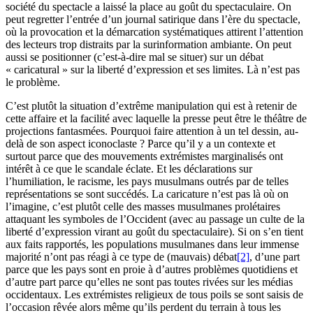
société du spectacle a laissé la place au goût du spectaculaire. On
peut regretter l’entrée d’un journal satirique dans l’ère du spectacle,
où la provocation et la démarcation systématiques attirent l’attention
des lecteurs trop distraits par la surinformation ambiante. On peut
aussi se positionner (c’est-à-dire mal se situer) sur un débat
« caricatural » sur la liberté d’expression et ses limites. Là n’est pas
le problème.
C’est plutôt la situation d’extrême manipulation qui est à retenir de
cette affaire et la facilité avec laquelle la presse peut être le théâtre de
projections fantasmées. Pourquoi faire attention à un tel dessin, au-
delà de son aspect iconoclaste ? Parce qu’il y a un contexte et
surtout parce que des mouvements extrémistes marginalisés ont
intérêt à ce que le scandale éclate. Et les déclarations sur
l’humiliation, le racisme, les pays musulmans outrés par de telles
représentations se sont succédés. La caricature n’est pas là où on
l’imagine, c’est plutôt celle des masses musulmanes prolétaires
attaquant les symboles de l’Occident (avec au passage un culte de la
liberté d’expression virant au goût du spectaculaire). Si on s’en tient
aux faits rapportés, les populations musulmanes dans leur immense
majorité n’ont pas réagi à ce type de (mauvais) débat
[2]
, d’une part
parce que les pays sont en proie à d’autres problèmes quotidiens et
d’autre part parce qu’elles ne sont pas toutes rivées sur les médias
occidentaux. Les extrémistes religieux de tous poils se sont saisis de
l’occasion rêvée alors même qu’ils perdent du terrain à tous les