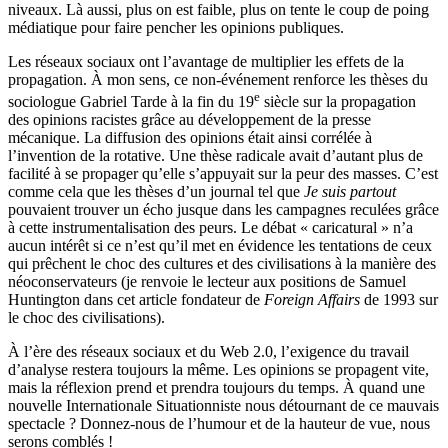
niveaux. Là aussi, plus on est faible, plus on tente le coup de poing
médiatique pour faire pencher les opinions publiques.
Les réseaux sociaux ont l’avantage de multiplier les effets de la
propagation. À mon sens, ce non-événement renforce les thèses du
e
sociologue Gabriel Tarde à la fin du 19
siècle sur la propagation
des opinions racistes grâce au développement de la presse
mécanique. La diffusion des opinions était ainsi corrélée à
l’invention de la rotative. Une thèse radicale avait d’autant plus de
facilité à se propager qu’elle s’appuyait sur la peur des masses. C’est
comme cela que les thèses d’un journal tel que
Je suis partout
pouvaient trouver un écho jusque dans les campagnes reculées grâce
à cette instrumentalisation des peurs. Le débat « caricatural » n’a
aucun intérêt si ce n’est qu’il met en évidence les tentations de ceux
qui prêchent le choc des cultures et des civilisations à la manière des
néoconservateurs (je renvoie le lecteur aux positions de Samuel
Huntington dans cet article fondateur de
Foreign Affairs
de 1993 sur
le choc des civilisations).
À l’ère des réseaux sociaux et du Web 2.0, l’exigence du travail
d’analyse restera toujours la même. Les opinions se propagent vite,
mais la réflexion prend et prendra toujours du temps. À quand une
nouvelle Internationale Situationniste nous détournant de ce mauvais
spectacle ? Donnez-nous de l’humour et de la hauteur de vue, nous
serons comblés !