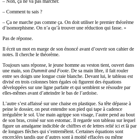
– Non, ça ne va pas marcher.
– Comment tu sais ?
– Ça ne marche pas comme ça. On doit utiliser le premier théorème
d’isomorphisme. On n’a qu’à trouver une réduction qui fasse. »
Pas de réponse.
Il écrit un mot en marge de son énoncé avant d’ouvrir son cahier de
notes. Il cherche le théorème.
Toujours sans réponse, le jeune homme au veston tient, ouvert dans
une main, son
Dummit and Foote
. De sa main libre, il fait rouler
entre ses doigts une longue craie blanche. Devant lui, le tableau est
divisé en trois colonnes bien égales où figurent des équations
développées sur une ligne parfaite et qui semblent se résoudre par
elles-mêmes avant d’atteindre le bas de l’ardoise.
L’autre s’est affaissé sur une chaise en plastique. Sa tête dépasse à
peine le dossier, on peut entendre son pied qui tape à cadence
irrégulière le sol. Une main agrippe son visage, l’autre pend au bout
de son bras, croisé sur son estomac. Il regarde son tableau sur lequel
figure un amalgame indicible de chiffres et de lettres relié ici et là par
de longues flèches qui s’entremêlent. Certaines équations sont
encerclées tandis que d’autres sont à moitié effacées ou même