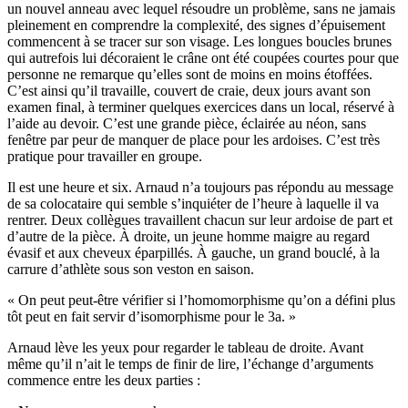
un nouvel anneau avec lequel résoudre un problème, sans ne jamais
pleinement en comprendre la complexité, des signes d’épuisement
commencent à se tracer sur son visage. Les longues boucles brunes
qui autrefois lui décoraient le crâne ont été coupées courtes pour que
personne ne remarque qu’elles sont de moins en moins étoffées.
C’est ainsi qu’il travaille, couvert de craie, deux jours avant son
examen final, à terminer quelques exercices dans un local, réservé à
l’aide au devoir. C’est une grande pièce, éclairée au néon, sans
fenêtre par peur de manquer de place pour les ardoises. C’est très
pratique pour travailler en groupe.
Il est une heure et six. Arnaud n’a toujours pas répondu au message
de sa colocataire qui semble s’inquiéter de l’heure à laquelle il va
rentrer. Deux collègues travaillent chacun sur leur ardoise de part et
d’autre de la pièce. À droite, un jeune homme maigre au regard
évasif et aux cheveux éparpillés. À gauche, un grand bouclé, à la
carrure d’athlète sous son veston en saison.
« On peut peut-être vérifier si l’homomorphisme qu’on a défini plus
tôt peut en fait servir d’isomorphisme pour le 3a. »
Arnaud lève les yeux pour regarder le tableau de droite. Avant
même qu’il n’ait le temps de finir de lire, l’échange d’arguments
commence entre les deux parties :