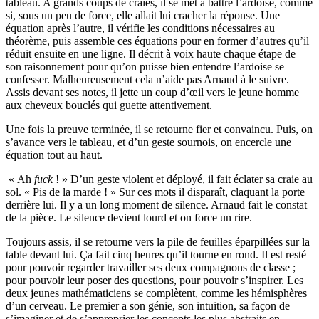
tableau. A grands coups de craies, il se met à battre l’ardoise, comme
si, sous un peu de force, elle allait lui cracher la réponse. Une
équation après l’autre, il vérifie les conditions nécessaires au
théorème, puis assemble ces équations pour en former d’autres qu’il
réduit ensuite en une ligne. Il décrit à voix haute chaque étape de
son raisonnement pour qu’on puisse bien entendre l’ardoise se
confesser. Malheureusement cela n’aide pas Arnaud à le suivre.
Assis devant ses notes, il jette un coup d’œil vers le jeune homme
aux cheveux bouclés qui guette attentivement.
Une fois la preuve terminée, il se retourne fier et convaincu. Puis, on
s’avance vers le tableau, et d’un geste sournois, on encercle une
équation tout au haut.
« Ah
fuck
! » D’un geste violent et déployé, il fait éclater sa craie au
sol. « Pis de la marde ! » Sur ces mots il disparaît, claquant la porte
derrière lui. Il y a un long moment de silence. Arnaud fait le constat
de la pièce. Le silence devient lourd et on force un rire.
Toujours assis, il se retourne vers la pile de feuilles éparpillées sur la
table devant lui. Ça fait cinq heures qu’il tourne en rond. Il est resté
pour pouvoir regarder travailler ses deux compagnons de classe ;
pour pouvoir leur poser des questions, pour pouvoir s’inspirer. Les
deux jeunes mathématiciens se complètent, comme les hémisphères
d’un cerveau. Le premier a son génie, son intuition, sa façon de
s’imaginer et de s’approprier les concepts les plus abstraits en