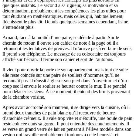
quelques instants. Le second a sa rigueur, sa motivation et sa
détermination, probablement les compétences les plus utiles pour
tout étudiant en mathématiques, mais celles qui, habituellement,
fléchissent le plus tôt. Depuis quelques semaines cependant, ils ne
s’entendent plus.
Arnaud, face à la moitié d’une paire, se décide à partir. Sur le
chemin de retour, il ouvre son cahier de note à la page où il a
retranscrit les tentatives de preuves. Il n’arrive pas à en faire de sens.
Il prend son téléphone. Le message de sa colocataire est toujours
affiché sur l’écran. Il ferme son cahier et sort de l’autobus.
Il vient pour ouvrir la porte de son appartement, mais tout de suite
elle reste coincée sur une paire de souliers d’hommes qu’il ne
reconnaît pas. Il réussit à glisser son pied dans l’ouverture et d’un
coup sec il envoie le soulier se heurter contre le mur. Il se penché
pour délacer les siens. À ce moment, il entend des bruits provenant
de la chambre voisine.
Après avoir accroché son manteau, il se dirige vers la cuisine, où il
prend deux tranches de pain blanc qu’il recouvre de beurre
d’arachide crémeux
.
Il avale trop vite et s’étouffe, une boule de pain
reste coincée dans sa gorge. Il peut entendre des chuchotements. Il
se verse un grand verre de lait en pensant à l’élève modèle dans son
veston qui travaille probablement toujours à cette heure-là, et