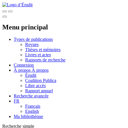
Menu principal
Types de publications
Revues
Thèses et mémoires
Livres et actes
Rapports de recherche
Connexion
À propos
À propos
Érudit
Coalition Publica
Libre accès
Rapport annuel
Recherche avancée
FR
Français
English
Ma bibliothèque
Recherche simple