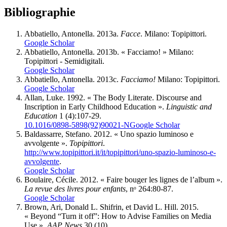
Bibliographie
Abbatiello, Antonella. 2013a.
Facce
. Milano: Topipittori.
Google Scholar
Abbatiello, Antonella. 2013b. « Facciamo! » Milano:
Topipittori - Semidigitali.
Google Scholar
Abbatiello, Antonella. 2013c.
Facciamo!
Milano: Topipittori.
Google Scholar
Allan, Luke. 1992. « The Body Literate. Discourse and
Inscription in Early Childhood Education ».
Linguistic and
Education
1 (4):107‑29.
10.1016/0898-5898(92)90021-N
Google Scholar
Baldassarre, Stefano. 2012. « Uno spazio luminoso e
avvolgente ».
Topipittori
.
http://www.topipittori.it/it/topipittori/uno-spazio-luminoso-e-
avvolgente
.
Google Scholar
Boulaire, Cécile. 2012. « Faire bouger les lignes de l’album ».
La revue des livres pour enfants
, nᵒ 264:80‑87.
Google Scholar
Brown, Ari, Donald L. Shifrin, et David L. Hill. 2015.
« Beyond “Turn it off”: How to Advise Families on Media
Use ».
AAP News
30 (10).