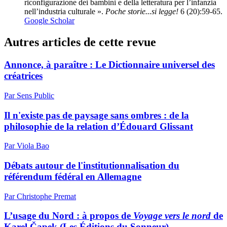
riconfigurazione dei bambini e della letteratura per l’infanzia
nell’industria culturale ».
Poche storie...si legge!
6 (20):59‑65.
Google Scholar
Autres articles de cette revue
Annonce, à paraître : Le Dictionnaire universel des
créatrices
Par Sens Public
Il n'existe pas de paysage sans ombres : de la
philosophie de la relation d’Édouard Glissant
Par Viola Bao
Débats autour de l'institutionnalisation du
référendum fédéral en Allemagne
Par Christophe Premat
L’usage du Nord : à propos de
Voyage vers le nord
de
Karel Čapek (Les Éditions du Sonneur)