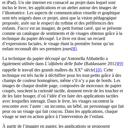
et iPad). Un site internet est consacré au projet dans lequel sont
inclus le livre, les applications et un atelier autour des images de
l’illustratrice. Les aspects de communication visuelle et graphique
sont très soignés dans ce projet, ainsi que la vision pédagogique
proposée, axée sur le respect du rythme et des préférences des
enfants.
Facce
est un imagier, de petit format carré, qui se présente
comme un catalogue de sentiments et de visages obtenus grâce à la
technique du papier découpé. Le livre est donc un recueil
d’expressions faciales, le visage étant la première forme qu’un
enfant reconnaît dès ses premiers jours
[8]
.
La technique du papier découpé qu’Antonella Abbatiello a
également utilisée dans
L’alfabeto delle fiabe
(Baldassarre 2012)
[9]
e
rappelle le travail des grands maîtres du XX
siècle
[10]
. Cette
technique est très facile à déchiffrer pour les tout-petits grâce à des
champs de couleur homogènes, même s’il n’y a pas de bords. Les
images de chaque double page, composées de morceaux de papier
coupés, suscitent la curiosité tactile, donnent envie de les toucher et
de les faire bouger, d’où l’idée d’en faire des applications tactiles
avec lesquelles interagir. Dans le livre, les visages racontent la
rencontre avec l’autre : un inconnu, un bébé, un personnage qui fait
peur ou un visage qui fait coucou. Dans les applications, chaque
visage se met en action grâce à l’intervention de l’enfant.
À partir de l’imagier en papier, les applications se proposent