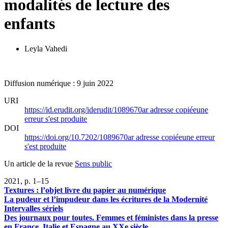
modalités de lecture des
enfants
Leyla Vahedi
Diffusion numérique : 9 juin 2022
URI
https://id.erudit.org/iderudit/1089670ar
adresse copiée
une
erreur s'est produite
DOI
https://doi.org/10.7202/1089670ar
adresse copiée
une erreur
s'est produite
Un article de la revue
Sens public
2021
, p. 1–15
Textures : l’objet livre du papier au numérique
La pudeur et l’impudeur dans les écritures de la Modernité
Intervalles sériels
Des journaux pour toutes. Femmes et féministes dans la presse
en France, Italie et Espagne au XXe siècle