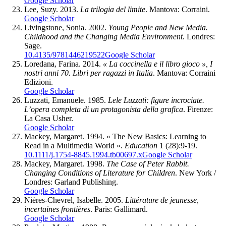
Google Scholar
Lee, Suzy. 2013.
La trilogia del limite
. Mantova: Corraini.
Google Scholar
Livingstone, Sonia. 2002.
Young People and New Media.
Childhood and the Changing Media Environment
. Londres:
Sage.
10.4135/9781446219522
Google Scholar
Loredana, Farina. 2014.
« La coccinella e il libro gioco », I
nostri anni 70. Libri per ragazzi in Italia
. Mantova: Corraini
Edizioni.
Google Scholar
Luzzati, Emanuele. 1985.
Lele Luzzati: figure incrociate.
L’opera completa di un protagonista della grafica
. Firenze:
La Casa Usher.
Google Scholar
Mackey, Margaret. 1994. « The New Basics: Learning to
Read in a Multimedia World ».
Education
1 (28):9‑19.
10.1111/j.1754-8845.1994.tb00697.x
Google Scholar
Mackey, Margaret. 1998.
The Case of Peter Rabbit.
Changing Conditions of Literature for Children
. New York /
Londres: Garland Publishing.
Google Scholar
Nières-Chevrel, Isabelle. 2005.
Littérature de jeunesse,
incertaines frontières
. Paris: Gallimard.
Google Scholar