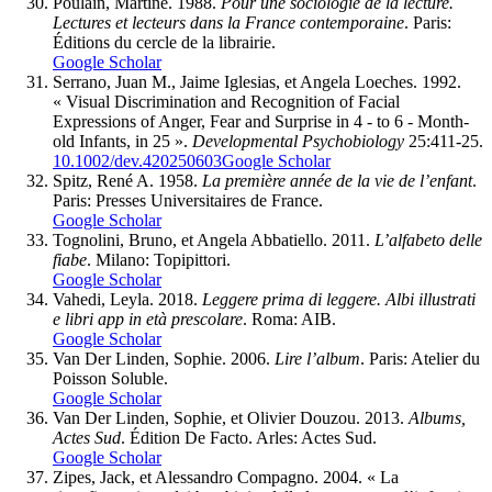
Poulain, Martine. 1988.
Pour une sociologie de la lecture.
Lectures et lecteurs dans la France contemporaine
. Paris:
Éditions du cercle de la librairie.
Google Scholar
Serrano, Juan M., Jaime Iglesias, et Angela Loeches. 1992.
« Visual Discrimination and Recognition of Facial
Expressions of Anger, Fear and Surprise in 4 - to 6 - Month-
old Infants, in 25 ».
Developmental Psychobiology
25:411‑25.
10.1002/dev.420250603
Google Scholar
Spitz, René A. 1958.
La première année de la vie de l’enfant
.
Paris: Presses Universitaires de France.
Google Scholar
Tognolini, Bruno, et Angela Abbatiello. 2011.
L’alfabeto delle
fiabe
. Milano: Topipittori.
Google Scholar
Vahedi, Leyla. 2018.
Leggere prima di leggere. Albi illustrati
e libri app in età prescolare
. Roma: AIB.
Google Scholar
Van Der Linden, Sophie. 2006.
Lire l’album
. Paris: Atelier du
Poisson Soluble.
Google Scholar
Van Der Linden, Sophie, et Olivier Douzou. 2013.
Albums,
Actes Sud
. Édition De Facto. Arles: Actes Sud.
Google Scholar
Zipes, Jack, et Alessandro Compagno. 2004. « La