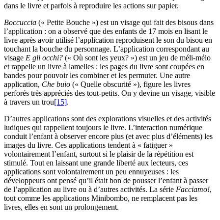
dans le livre et parfois à reproduire les actions sur papier.
Boccuccia
(« Petite Bouche ») est un visage qui fait des bisous dans
l’application : on a observé que des enfants de 17 mois en lisant le
livre après avoir utilisé l’application reproduisent le son du bisou en
touchant la bouche du personnage. L’application correspondant au
visage
E gli occhi?
(« Où sont les yeux? ») est un jeu de méli-mélo
et rappelle un livre à lamelles : les pages du livre sont coupées en
bandes pour pouvoir les combiner et les permuter. Une autre
application,
Che buio
(« Quelle obscurité »), figure les livres
perforés très appréciés des tout-petits. On y devine un visage, visible
à travers un trou
[15]
.
D’autres applications sont des explorations visuelles et des activités
ludiques qui rappellent toujours le livre. L’interaction numérique
conduit l’enfant à observer encore plus (et avec plus d’éléments) les
images du livre. Ces applications tendent à « fatiguer »
volontairement l’enfant, surtout si le plaisir de la répétition est
stimulé. Tout en laissant une grande liberté aux lecteurs, ces
applications sont volontairement un peu ennuyeuses : les
développeurs ont pensé qu’il était bon de pousser l’enfant à passer
de l’application au livre ou à d’autres activités. La série
Facciamo!
,
tout comme les applications Minibombo, ne remplacent pas les
livres, elles en sont un prolongement.