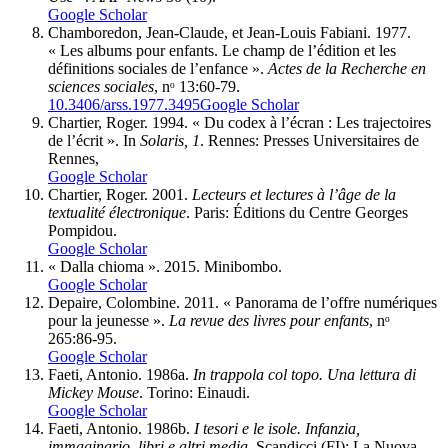
Google Scholar
Chamboredon, Jean-Claude, et Jean-Louis Fabiani. 1977.
« Les albums pour enfants. Le champ de l’édition et les
définitions sociales de l’enfance ».
Actes de la Recherche en
sciences sociales
, nᵒ 13:60‑79.
10.3406/arss.1977.3495
Google Scholar
Chartier, Roger. 1994. « Du codex à l’écran : Les trajectoires
de l’écrit ». In
Solaris, 1
. Rennes: Presses Universitaires de
Rennes,
Google Scholar
Chartier, Roger. 2001.
Lecteurs et lectures à l’âge de la
textualité électronique
. Paris: Éditions du Centre Georges
Pompidou.
Google Scholar
« Dalla chioma ». 2015. Minibombo.
Google Scholar
Depaire, Colombine. 2011. « Panorama de l’offre numériques
pour la jeunesse ».
La revue des livres pour enfants
, nᵒ
265:86‑95.
Google Scholar
Faeti, Antonio. 1986a.
In trappola col topo. Una lettura di
Mickey Mouse
. Torino: Einaudi.
Google Scholar
Faeti, Antonio. 1986b.
I tesori e le isole. Infanzia,
immaginario, libri e altri media
. Scandicci (FI): La Nuova