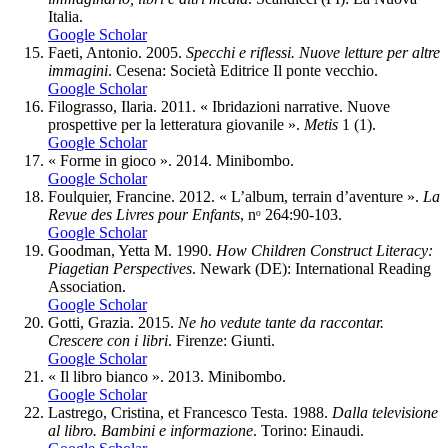
Italia.
Google Scholar
Faeti, Antonio. 2005.
Specchi e riflessi. Nuove letture per altre
immagini
. Cesena: Società Editrice Il ponte vecchio.
Google Scholar
Filograsso, Ilaria. 2011. « Ibridazioni narrative. Nuove
prospettive per la letteratura giovanile ».
Metis
1 (1).
Google Scholar
« Forme in gioco ». 2014. Minibombo.
Google Scholar
Foulquier, Francine. 2012. « L’album, terrain d’aventure ».
La
Revue des Livres pour Enfants
, nᵒ 264:90‑103.
Google Scholar
Goodman, Yetta M. 1990.
How Children Construct Literacy:
Piagetian Perspectives
. Newark (DE): International Reading
Association.
Google Scholar
Gotti, Grazia. 2015.
Ne ho vedute tante da raccontar.
Crescere con i libri
. Firenze: Giunti.
Google Scholar
« Il libro bianco ». 2013. Minibombo.
Google Scholar
Lastrego, Cristina, et Francesco Testa. 1988.
Dalla televisione
al libro. Bambini e informazione
. Torino: Einaudi.