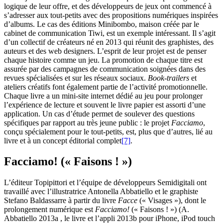
logique de leur offre, et des développeurs de jeux ont commencé à
s’adresser aux tout-petits avec des propositions numériques inspirées
d’albums. Le cas des éditions Minibombo, maison créée par le
cabinet de communication Tiwi, est un exemple intéressant. Il s’agit
d’un collectif de créateurs né en 2013 qui réunit des graphistes, des
auteurs et des web designers. L’esprit de leur projet est de penser
chaque histoire comme un jeu. La promotion de chaque titre est
assurée par des campagnes de communication soignées dans des
revues spécialisées et sur les réseaux sociaux.
Book-trailers
et
ateliers créatifs font également partie de l’activité promotionnelle.
Chaque livre a un mini-site internet dédié au jeu pour prolonger
l’expérience de lecture et souvent le livre papier est assorti d’une
application. Un cas d’étude permet de soulever des questions
spécifiques par rapport au très jeune public : le projet
Facciamo
,
conçu spécialement pour le tout-petits, est, plus que d’autres, lié au
livre et à un concept éditorial complet
[7]
.
Facciamo! (« Faisons ! »)
L’éditeur Topipittori et l’équipe de développeurs Semidigitali ont
travaillé avec l’illustratrice Antonella Abbatiello et le graphiste
Stefano Baldassarre à partir du livre
Facce
(« Visages »), dont le
prolongement numérique est
Facciamo!
(« Faisons ! ») (A.
Abbatiello 2013a , le livre et l’appli 2013b pour iPhone, iPod touch