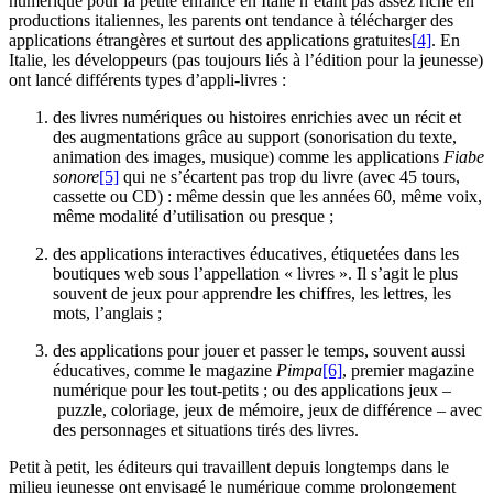
numérique pour la petite enfance en Italie n’étant pas assez riche en
productions italiennes, les parents ont tendance à télécharger des
applications étrangères et surtout des applications gratuites
[4]
. En
Italie, les développeurs (pas toujours liés à l’édition pour la jeunesse)
ont lancé différents types d’appli-livres :
des livres numériques ou histoires enrichies avec un récit et
des augmentations grâce au support (sonorisation du texte,
animation des images, musique) comme les applications
Fiabe
sonore
[5]
qui ne s’écartent pas trop du livre (avec 45 tours,
cassette ou CD) : même dessin que les années 60, même voix,
même modalité d’utilisation ou presque ;
des applications interactives éducatives, étiquetées dans les
boutiques web sous l’appellation « livres ». Il s’agit le plus
souvent de jeux pour apprendre les chiffres, les lettres, les
mots, l’anglais ;
des applications pour jouer et passer le temps, souvent aussi
éducatives, comme le magazine
Pimpa
[6]
, premier magazine
numérique pour les tout-petits ; ou des applications jeux –
puzzle, coloriage, jeux de mémoire, jeux de différence – avec
des personnages et situations tirés des livres.
Petit à petit, les éditeurs qui travaillent depuis longtemps dans le
milieu jeunesse ont envisagé le numérique comme prolongement