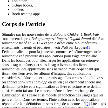
Topipittori,
picture books,
toddlers,
Book reading apps
Corps de l’article
Stimulée par les nouveautés de la
Bologna Children’s Book Fair
–
notamment le prix
Bolognaragazzi Ragazzi Digital Award
dédié au
numérique lancé en 2012 – et par le débat entre bibliothécaires,
enseignants, parents et pédiatres – voir
Nati per Leggere
[1]
–
l’édition italienne pour la jeunesse commence à s’interroger sur le
numérique et à produire des applications pour l’âge préscolaire.
Dans les boutiques pour télécharger les applications on retrouve,
sous le tag « enfants » et sous le tag « livres », des livres
numériques, des applications sans narration mais ce-pendant qui
tissent des liens avec les albums d’images: des applications
considérées d’éducation et apprentissage. Les termes d’appli-livres
ou application-livre (
libro app
en italien ) se cherchent encore une
définition précise et la signification de livre et lecture se re-definit
ainsi, chemin faisant. Le concept même de lecture change de
signification sans cesse et se modèle en fonction des usages que les
gens en font. Dans ces termes, l’interaction avec les applications
répond-elle à la définition au sens large de « lecture » ?
[2]
Lire – pas