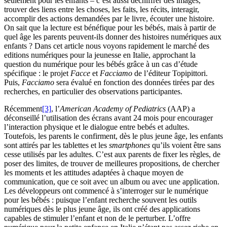
seulement pour les enfants – c’est aussi déchiffrer des images,
trouver des liens entre les choses, les faits, les récits, interagir,
accomplir des actions demandées par le livre, écouter une histoire.
On sait que la lecture est bénéfique pour les bébés, mais à partir de
quel âge les parents peuvent-ils donner des histoires numériques aux
enfants ? Dans cet article nous voyons rapidement le marché des
editions numériques pour la jeunesse en Italie, approchant la
question du numérique pour les bébés grâce à un cas d’étude
spécifique : le projet
Facce
et
Facciamo
de l’éditeur Topipittori.
Puis,
Facciamo
sera évalué en fonction des données tirées par des
recherches, en particulier des observations participantes.
Récemment
[3]
, l’
American Academy of Pediatrics
(AAP) a
déconseillé l’utilisation des écrans avant 24 mois pour encourager
l’interaction physique et le dialogue entre bebés et adultes.
Toutefois, les parents le confirment, dès le plus jeune âge, les enfants
sont attirés par les tablettes et les
smartphones
qu’ils voient être sans
cesse utilisés par les adultes. C’est aux parents de fixer les règles, de
poser des limites, de trouver de meilleures propositions, de chercher
les moments et les attitudes adaptées à chaque moyen de
communication, que ce soit avec un album ou avec une application.
Les développeurs ont commencé à s’interroger sur le numérique
pour les bébés : puisque l’enfant recherche souvent les outils
numériques dès le plus jeune âge, ils ont créé des applications
capables de stimuler l’enfant et non de le perturber. L’offre