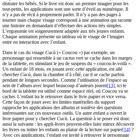
distraire les bébés. Si le livre est donc un premier imagier pour les
tout-petits, les applications sont une sorte d’éveil au numérique. Il
n’y a pas de récit à proprement parler. Il n’y a pas des pages à
tourner mais chaque visage correspond à une animation qui raconte
une histoire en demandant d’effectuer des actions très simples.
L’ergonomie est soigneusement adaptée aux très jeunes enfants.
Chaque animation présente un tableau où le visage de l’imagier
entre en interaction avec l’enfant.
Dans le cas du visage
Cucù
(« Coucou ») par exemple, un
personnage qui ressemble à un cactus vert se cache dans les marges
de la tablette, en stimulant le jeu de suspens du « coucou-le-voilà ».
Un enfant de 18 mois, en jouant avec cette application, est allé
chercher
Cucù
, dans la chambre d’à côté, car il se cache parfois
pendant de longues secondes. Comme l’utilisation de l’espace au
sein de l’album avec lequel beaucoup d’auteurs jouent
[13]
, ici le
bord de la tablette est utilisé comme espace réel, où
Coucou
va se
cacher. L’enfant ira le retrouver dans le livre papier et vice versa.
Cette façon de jouer avec les limites matérielles du support
rapproche les applications des albums et soulève des questions
intéressantes sur ces nouveaux outils. Un autre enfant a ouvert le
livre papier pour y chercher
Cucù
. La question à se poser est donc
aussi la suivante : les appli-livres peuvent-elles faire mieux découvrir
les livres ou initier les enfants au plaisir de la lecture sur papier
[14]
?
Avec ces applications, l’enfant est invité à retrouver le personnage