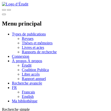
Menu principal
Types de publications
Revues
Thèses et mémoires
Livres et actes
Rapports de recherche
Connexion
À propos
À propos
Érudit
Coalition Publica
Libre accès
Rapport annuel
Recherche avancée
FR
Français
English
Ma bibliothèque
Recherche simple