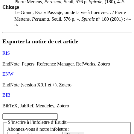
Pierre Mertens,
Perasma
, Seuil, 576 p.
Spirale
, (180), 4–5.
Chicago
Le Grand, Eva « Passage, ou de la vie à l’oeuvre… / Pierre
o
Mertens,
Perasma
, Seuil, 576 p. ».
Spirale
n
180 (2001) : 4–
5.
Exporter la notice de cet article
RIS
EndNote, Papers, Reference Manager, RefWorks, Zotero
ENW
EndNote (version X9.1 et +), Zotero
BIB
BibTeX, JabRef, Mendeley, Zotero
S’inscrire à l’infolettre d’Érudit
Abonnez-vous à notre infolettre :