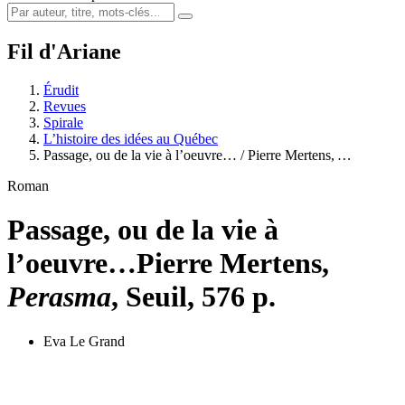
Fil d'Ariane
Érudit
Revues
Spirale
L’histoire des idées au Québec
Passage, ou de la vie à l’oeuvre… / Pierre Mertens,
…
Roman
Passage, ou de la vie à
l’oeuvre…
Pierre Mertens,
Perasma
, Seuil, 576 p.
Eva Le Grand