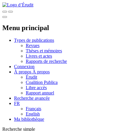
Menu principal
Types de publications
Revues
Thèses et mémoires
Livres et actes
Rapports de recherche
Connexion
À propos
À propos
Érudit
Coalition Publica
Libre accès
Rapport annuel
Recherche avancée
FR
Français
English
Ma bibliothèque
Recherche simple