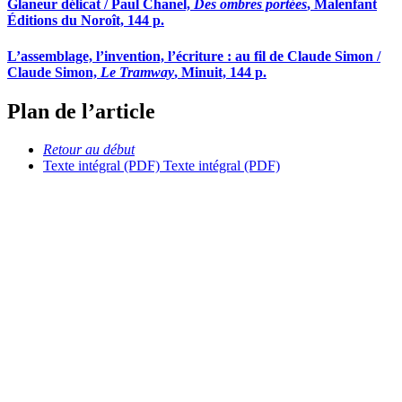
Glaneur délicat / Paul Chanel,
Des ombres portées
, Malenfant
Éditions du Noroît, 144 p.
L’assemblage, l’invention, l’écriture : au fil de Claude Simon /
Claude Simon,
Le Tramway
, Minuit, 144 p.
Plan de l’article
Retour au début
Texte intégral (PDF)
Texte intégral (PDF)