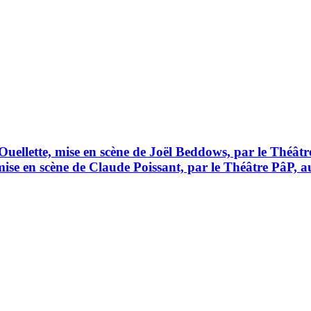
 Ouellette, mise en scène de Joël Beddows, par le Théât
ise en scène de Claude Poissant, par le Théâtre PâP, 