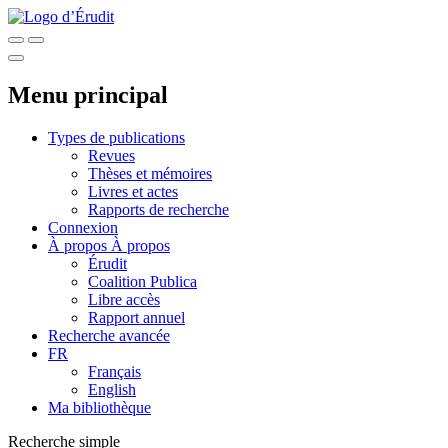
Menu principal
Types de publications
Revues
Thèses et mémoires
Livres et actes
Rapports de recherche
Connexion
À propos
À propos
Érudit
Coalition Publica
Libre accès
Rapport annuel
Recherche avancée
FR
Français
English
Ma bibliothèque
Recherche simple