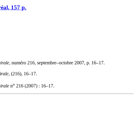
éal, 157 p.
irale
, numéro 216, septembre–octobre 2007, p. 16–17.
irale
, (216), 16–17.
o
irale
n
216 (2007) : 16–17.