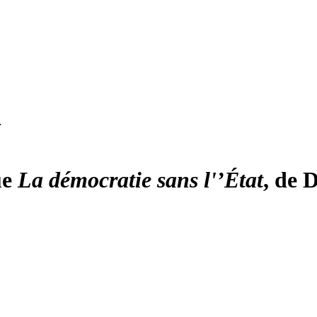
…
ue
La démocratie sans l'’État
, de 