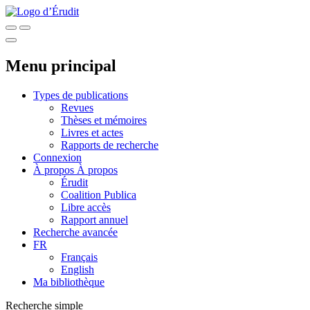
Menu principal
Types de publications
Revues
Thèses et mémoires
Livres et actes
Rapports de recherche
Connexion
À propos
À propos
Érudit
Coalition Publica
Libre accès
Rapport annuel
Recherche avancée
FR
Français
English
Ma bibliothèque
Recherche simple