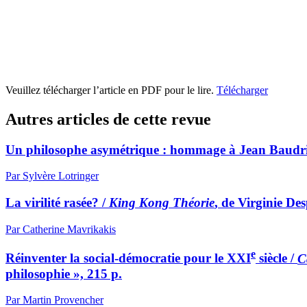
Veuillez télécharger l’article en PDF pour le lire.
Télécharger
Autres articles de cette revue
Un philosophe asymétrique : hommage à Jean Baudri
Par Sylvère Lotringer
La virilité rasée? /
King Kong Théorie
, de Virginie Des
Par Catherine Mavrikakis
e
Réinventer la social-démocratie pour le XXI
siècle /
C
philosophie », 215 p.
Par Martin Provencher