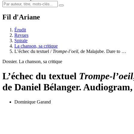
Fil d'Ariane
Érudit
Revues
Spirale
La chanson, sa critique
L’échec du textuel /
Trompe-l’oeil
, de Malajube. Dare to …
Dossier. La chanson, sa critique
L’échec du textuel
Trompe-l’oeil
de Daniel Bélanger. Audiogram,
Dominique Garand