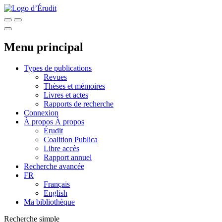
Menu principal
Types de publications
Revues
Thèses et mémoires
Livres et actes
Rapports de recherche
Connexion
À propos
À propos
Érudit
Coalition Publica
Libre accès
Rapport annuel
Recherche avancée
FR
Français
English
Ma bibliothèque
Recherche simple