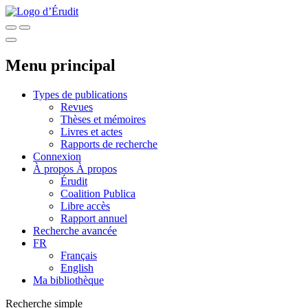
Menu principal
Types de publications
Revues
Thèses et mémoires
Livres et actes
Rapports de recherche
Connexion
À propos
À propos
Érudit
Coalition Publica
Libre accès
Rapport annuel
Recherche avancée
FR
Français
English
Ma bibliothèque
Recherche simple