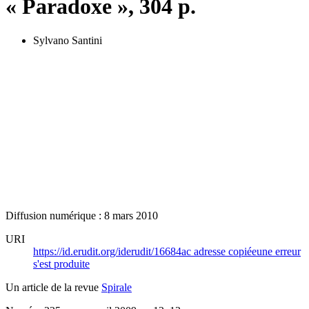
« Paradoxe », 304 p.
Sylvano Santini
Diffusion numérique : 8 mars 2010
URI
https://id.erudit.org/iderudit/16684ac
adresse copiée
une erreur
s'est produite
Un article de la revue
Spirale