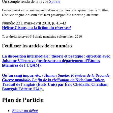
Un compte rendu de la revue
Spirale
Ce document est le compte rendu d'une autre oeuvre tel qu'un livre ou un film.
L'oeuvre originale discutée ici n'est pas disponible sur cette plateforme.
Numéro 231, mars–avril 2010
, p. 41–43
Hélène Cixous, ou la fiction du
rêver vrai
Tous droits réservés © Spirale magazine culturel inc., 2010
Feuilleter les articles de ce numéro
La disposition intermédiale : théorie et pratique : entretien avec
Johanne Villeneuve (professeur au département d’Études
littéraires de l’UQAM)
Qu’un sang impur, etc. /
Human Smoke. Prémices de la Seconde
Guerre mondiale. La fin de la civilisation
de Nicholson Baker.
Traduit de l’anglais (États-Unis) par Éric Chédaille. Christian
Bourgois Éditeur, 574 p.
Plan de l’article
Retour au début