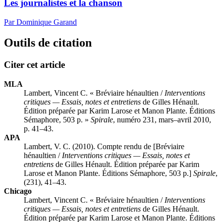
Les journalistes et la chanson
Par Dominique Garand
Outils de citation
Citer cet article
MLA
Lambert, Vincent C. « Bréviaire hénaultien /
Interventions
critiques — Essais, notes et entretiens
de Gilles Hénault.
Édition préparée par Karim Larose et Manon Plante. Éditions
Sémaphore, 503 p. »
Spirale
, numéro 231, mars–avril 2010,
p. 41–43.
APA
Lambert, V. C. (2010). Compte rendu de [Bréviaire
hénaultien /
Interventions critiques — Essais, notes et
entretiens
de Gilles Hénault. Édition préparée par Karim
Larose et Manon Plante. Éditions Sémaphore, 503 p.]
Spirale
,
(231), 41–43.
Chicago
Lambert, Vincent C. « Bréviaire hénaultien /
Interventions
critiques — Essais, notes et entretiens
de Gilles Hénault.
Édition préparée par Karim Larose et Manon Plante. Éditions