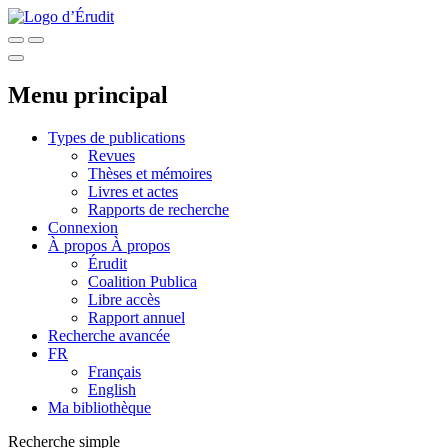
Menu principal
Types de publications
Revues
Thèses et mémoires
Livres et actes
Rapports de recherche
Connexion
À propos
À propos
Érudit
Coalition Publica
Libre accès
Rapport annuel
Recherche avancée
FR
Français
English
Ma bibliothèque
Recherche simple