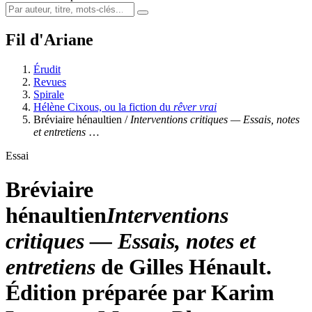
Fil d'Ariane
Érudit
Revues
Spirale
Hélène Cixous, ou la fiction du
rêver vrai
Bréviaire hénaultien /
Interventions critiques — Essais, notes
et entretiens
…
Essai
Bréviaire
hénaultien
Interventions
critiques — Essais, notes et
entretiens
de Gilles Hénault.
Édition préparée par Karim