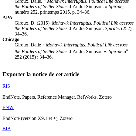
Giroux, Dalie. «
Mohawk Interruptus. Political Life accross
the Borders of Settler States
d’Audra Simpson. »
Spirale
,
numéro 252, printemps 2015, p. 34–36.
APA
Giroux, D. (2015).
Mohawk Interruptus. Political Life accross
the Borders of Settler States
d’Audra Simpson.
Spirale
, (252),
34–36.
Chicago
Giroux, Dalie «
Mohawk Interruptus. Political Life accross
o
the Borders of Settler States
d’Audra Simpson ».
Spirale
n
252 (2015) : 34–36.
Exporter la notice de cet article
RIS
EndNote, Papers, Reference Manager, RefWorks, Zotero
ENW
EndNote (version X9.1 et +), Zotero
BIB