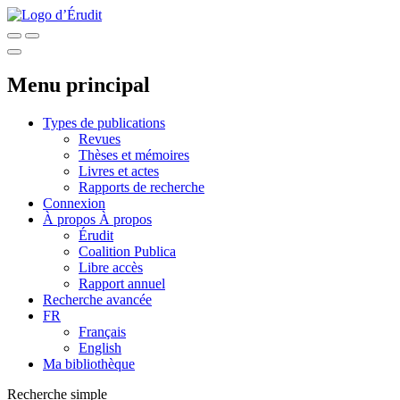
Menu principal
Types de publications
Revues
Thèses et mémoires
Livres et actes
Rapports de recherche
Connexion
À propos
À propos
Érudit
Coalition Publica
Libre accès
Rapport annuel
Recherche avancée
FR
Français
English
Ma bibliothèque
Recherche simple