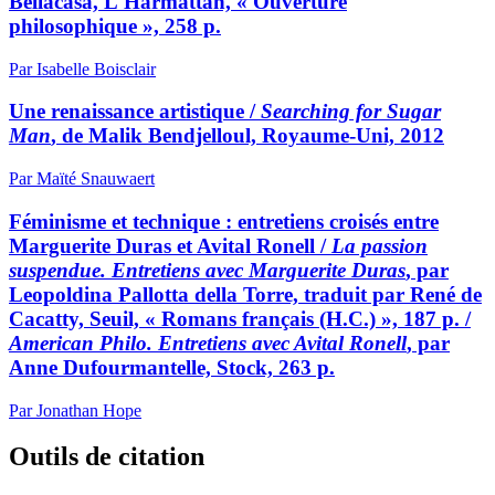
Bellacasa, L'Harmattan, « Ouverture
philosophique », 258 p.
Par Isabelle Boisclair
Une renaissance artistique /
Searching for Sugar
Man
, de Malik Bendjelloul, Royaume-Uni, 2012
Par Maïté Snauwaert
Féminisme et technique : entretiens croisés entre
Marguerite Duras et Avital Ronell /
La passion
suspendue. Entretiens avec Marguerite Duras
, par
Leopoldina Pallotta della Torre, traduit par René de
Cacatty, Seuil, « Romans français (H.C.) », 187 p. /
American Philo. Entretiens avec Avital Ronell
, par
Anne Dufourmantelle, Stock, 263 p.
Par Jonathan Hope
Outils de citation