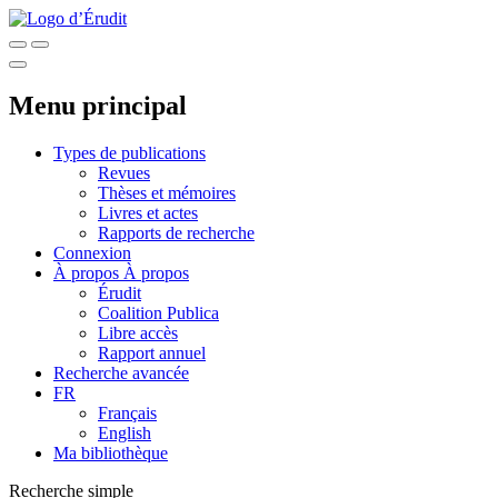
Menu principal
Types de publications
Revues
Thèses et mémoires
Livres et actes
Rapports de recherche
Connexion
À propos
À propos
Érudit
Coalition Publica
Libre accès
Rapport annuel
Recherche avancée
FR
Français
English
Ma bibliothèque
Recherche simple