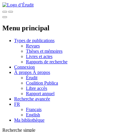
Menu principal
Types de publications
Revues
Thèses et mémoires
Livres et actes
Rapports de recherche
Connexion
À propos
À propos
Érudit
Coalition Publica
Libre accès
Rapport annuel
Recherche avancée
FR
Français
English
Ma bibliothèque
Recherche simple