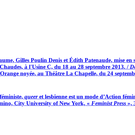
iaume, Gilles Poulin Denis et Édith Patenaude, mise e
 Chaudes, à l'Usine C, du 18 au 28 septembre 2013. /
D
Orange noyée, au Théâtre La Chapelle, du 24 septemb
féministe,
queer
et lesbienne est un mode d’Action fémin
rmino, City University of New York, «
Feminist Press
», 