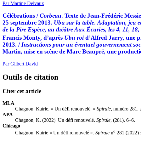
Par Martine Delvaux
Célébrations /
Corbeau
. Texte de Jean-Frédéric Messie
25 septembre 2013.
Ubu sur la table
.
Adaptation, jeu e
de la Pire Espèce, au théâtre Aux Écuries, les 4, 11, 18
Francis Monty, d’après
Ubu roi
d’Alfred Jarry, une pr
2013. /
Instructions pour un éventuel gouvernement socia
Martin, mise en scène de Marc Beaupré, une product
Par Gilbert David
Outils de citation
Citer cet article
MLA
Chagnon, Katrie. « Un défi renouvelé. »
Spirale
, numéro 281, 
APA
Chagnon, K. (2022). Un défi renouvelé.
Spirale
, (281), 6–6.
Chicago
o
Chagnon, Katrie « Un défi renouvelé ».
Spirale
n
281 (2022) :