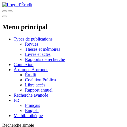
Menu principal
Types de publications
Revues
Thèses et mémoires
Livres et actes
Rapports de recherche
Connexion
À propos
À propos
Érudit
Coalition Publica
Libre accès
Rapport annuel
Recherche avancée
FR
Français
English
Ma bibliothèque
Recherche simple