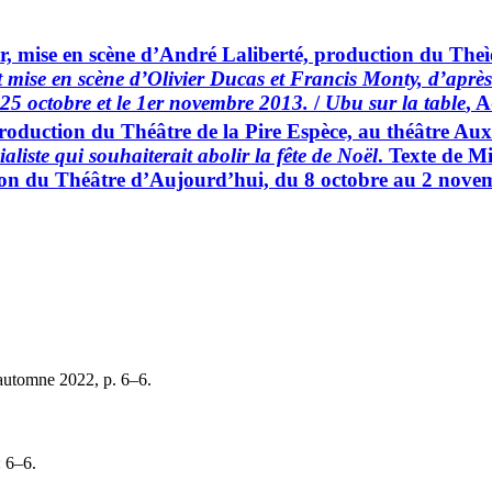
r, mise en scène d’André Laliberté, production du Theìéâ
t mise en scène d’Olivier Ducas et Francis Monty, d’aprè
, 25 octobre et le 1er novembre 2013.
/
Ubu sur la table
, A
oduction du Théâtre de la Pire Espèce, au théâtre Aux Éc
liste qui souhaiterait abolir la fête de Noël
. Texte de M
ion du Théâtre d’Aujourd’hui, du 8 octobre au 2 nove
automne 2022, p. 6–6.
 6–6.