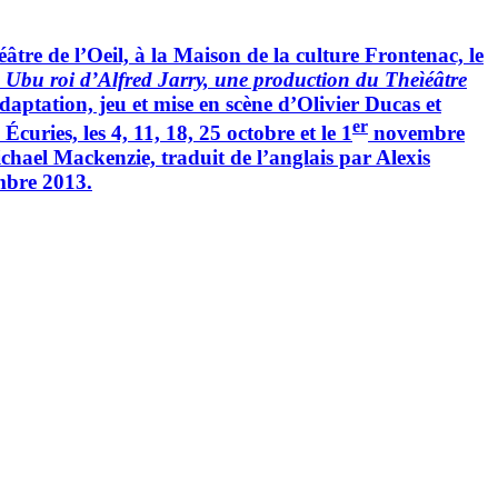
tre de l’Oeil, à la Maison de la culture Frontenac, le
s
Ubu roi
d’Alfred Jarry, une production du Theìéâtre
daptation, jeu et mise en scène d’Olivier Ducas et
er
uries, les 4, 11, 18, 25 octobre et le 1
novembre
ichael Mackenzie, traduit de l’anglais par Alexis
mbre 2013.