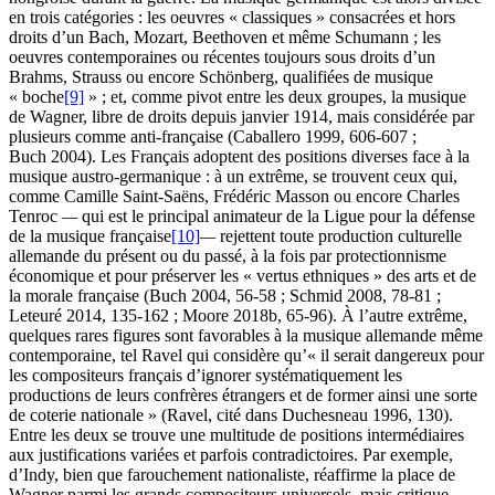
en trois catégories : les oeuvres « classiques » consacrées et hors
droits d’un Bach, Mozart, Beethoven et même Schumann ; les
oeuvres contemporaines ou récentes toujours sous droits d’un
Brahms, Strauss ou encore Schönberg, qualifiées de musique
« boche
[9]
» ; et, comme pivot entre les deux groupes, la musique
de Wagner, libre de droits depuis janvier 1914, mais considérée par
plusieurs comme anti-française (Caballero 1999, 606-607 ;
Buch 2004). Les Français adoptent des positions diverses face à la
musique austro-germanique : à un extrême, se trouvent ceux qui,
comme Camille Saint-Saëns, Frédéric Masson ou encore Charles
Tenroc
—
qui est le principal animateur de la Ligue pour la défense
de la musique française
[10]
—
rejettent toute production culturelle
allemande du présent ou du passé, à la fois par protectionnisme
économique et pour préserver les « vertus ethniques » des arts et de
la morale française (Buch 2004, 56-58 ; Schmid 2008, 78-81 ;
Leteuré 2014, 135-162 ; Moore 2018b, 65-96). À l’autre extrême,
quelques rares figures sont favorables à la musique allemande même
contemporaine, tel Ravel qui considère qu’« il serait dangereux pour
les compositeurs français d’ignorer systématiquement les
productions de leurs confrères étrangers et de former ainsi une sorte
de coterie nationale » (Ravel, cité dans Duchesneau 1996, 130).
Entre les deux se trouve une multitude de positions intermédiaires
aux justifications variées et parfois contradictoires. Par exemple,
d’Indy, bien que farouchement nationaliste, réaffirme la place de
Wagner parmi les grands compositeurs universels, mais critique