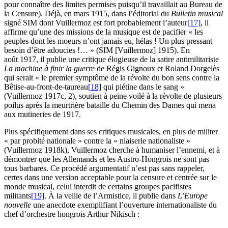
pour connaître des limites permises puisqu’il travaillait au Bureau de
la Censure). Déjà, en mars 1915, dans l’éditorial du
Bulletin musical
signé SIM dont Vuillermoz est fort probablement l’auteur
[17]
, il
affirme qu’une des missions de la musique est de pacifier « les
peuples dont les moeurs n’ont jamais eu, hélas ! Un plus pressant
besoin d’être adoucies !… » (SIM [Vuillermoz] 1915). En
août 1917, il publie une critique élogieuse de la satire antimilitariste
La machine à finir la guerre
de Régis Gignoux et Roland Dorgelès
qui serait « le premier symptôme de la révolte du bon sens contre la
Bêtise-au-front-de-taureau
[18]
qui piétine dans le sang »
(Vuillermoz 1917c, 2), soutien à peine voilé à la révolte de plusieurs
poilus après la meurtrière bataille du Chemin des Dames qui mena
aux mutineries de 1917.
Plus spécifiquement dans ses critiques musicales, en plus de militer
« par probité nationale » contre la « niaiserie nationaliste »
(Vuillermoz 1918k), Vuillermoz cherche à humaniser l’ennemi, et à
démontrer que les Allemands et les Austro-Hongrois ne sont pas
tous barbares. Ce procédé argumentatif n’est pas sans rappeler,
certes dans une version acceptable pour la censure et centrée sur le
monde musical, celui interdit de certains groupes pacifistes
militants
[19]
. À la veille de l’Armistice, il publie dans
L’Europe
nouvelle
une anecdote exemplifiant l’ouverture internationaliste du
chef d’orchestre hongrois Arthur Nikisch :