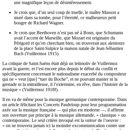
une magnifique leçon de désintéressement.
Je crois que, d’un seul coup de truelle, le maître Masson a
muré dans sa tombe, pour l’éternité, ce malheureux petit
bougre de Richard Wagner.
Je crois que Beethoven n’est pas né à Bonn, que Schumann
avait l’accent de Marseille, que Mozart est originaire du
Périgord et qu’en cherchant bien, on trouverait aux alentours
de la place Saint-Sulpice la maison natale de Jean-Sébastien
Bach (Vuillermoz 1915).
La critique de Saint-Saëns était déjà un leitmotiv de Vuillermoz
avant la guerre, et l’est encore plus depuis le début du conflit et
spécifiquement concernant le nationalisme exacerbé du compositeur
qui ne « veut [que] “tuer du Boche”, et ne pouvant manier ni la
grenade ni la mitrailleuse, il l’extermine, en rêve, dans l’histoire de la
musique » (Vuillermoz 1918f).
Il en va de même pour la musique germanique contemporaine. Dans
un article félicitant les Concerts Pasdeloup pour leur programmation
axée sur la musique française
—
qui plus est moderne
—
, il affirme
son ouverture par principe à la musique allemande, « classique » ou
contemporaine. Le seul critère invoqué est la
valeur
de l’oeuvre :
« on ne trouvera jamais ici la moindre excommunication contre une