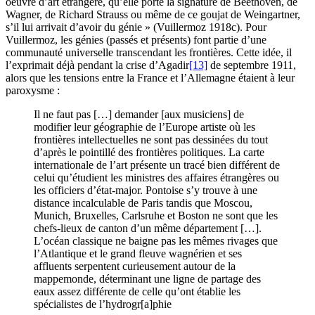
oeuvre d’art étrangère, qu’elle porte la signature de Beethoven, de
Wagner, de Richard Strauss ou même de ce goujat de Weingartner,
s’il lui arrivait d’avoir du génie » (Vuillermoz 1918c). Pour
Vuillermoz, les génies (passés et présents) font partie d’une
communauté universelle transcendant les frontières. Cette idée, il
l’exprimait déjà pendant la crise d’Agadir
[13]
de septembre 1911,
alors que les tensions entre la France et l’Allemagne étaient à leur
paroxysme :
Il ne faut pas […] demander [aux musiciens] de
modifier leur géographie de l’Europe artiste où les
frontières intellectuelles ne sont pas dessinées du tout
d’après le pointillé des frontières politiques. La carte
internationale de l’art présente un tracé bien différent de
celui qu’étudient les ministres des affaires étrangères ou
les officiers d’état-major. Pontoise s’y trouve à une
distance incalculable de Paris tandis que Moscou,
Munich, Bruxelles, Carlsruhe et Boston ne sont que les
chefs-lieux de canton d’un même département […].
L’océan classique ne baigne pas les mêmes rivages que
l’Atlantique et le grand fleuve wagnérien et ses
affluents serpentent curieusement autour de la
mappemonde, déterminant une ligne de partage des
eaux assez différente de celle qu’ont établie les
spécialistes de l’hydrogr[a]phie