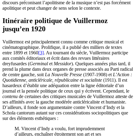
discours préconisant l’apolitisme de la musique n’est pas forcément
apolitique et peut changer de sens selon le contexte.
Itinéraire politique de Vuillermoz
jusqu’en 1920
Vuillermoz est principalement connu comme critique musical et
cinématographique. Prolifique, il a publié des milliers de textes
entre 1899 et 1960
[3]
. Au tournant du siècle, Vuillermoz participe
aux comités éditoriaux et écrit dans des revues littéraires
dreyfusardes (
Germinal
et
Messidor
). Quelques années plus tard, il
prend la plume dans deux organes de presse associés au Parti radical
de centre gauche, soit
La Nouvelle Presse
(1907-1908) et
L’Action :
Quotidienne, anticléricale, républicaine et socialiste
(1911). Il est
hasardeux d’établir une adéquation entre la ligne éditoriale d’un
journal et la pensée politique de ceux qui y écrivent. Cependant, le
contenu
de certaines des critiques musicales de Vuillermoz atteste de
ses affinités avec la gauche modérée anticléricaliste et humaniste.
D’ailleurs, il fonde son argumentaire contre Vincent d’Indy et la
Schola cantorum autant sur ces considérations sociopolitiques que
sur des éléments esthétiques :
M. Vincent d’Indy a voulu, fort imprudemment
d’ailleurs, enchaîner étroitement son art et ses