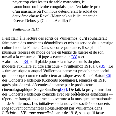
payer trop cher les tas de sable marocains, le
caoutchouc ou l’ivoire congolais que d’en faire le prix
d’un massacre où l’on nous détériorerait le soldat de
deuxième classe Ravel (Maurice) ou le lieutenant de
réserve Debussy (Claude-Achille) ?
Vuillermoz 1911
Il est clair, à la lecture des écrits de Vuillermoz, qu’il souhaiterait
faire partie des musiciens démobilisés et mis au service du « prestige
culturel » de la France. Dans sa correspondance, il se plaint à
plusieurs reprises du mode de vie en temps de guerre et de son
travail à la censure qu’il juge « tyrannique
[33]
» et
« abrutissant
[34]
». Il plaide pour « la mise en sursis du plus
modeste auxiliaire au titre artistique » (Vuillermoz 1918a, 6)
[35]
. Le
« titre artistique » auquel Vuillermoz pense est probablement celui
qu’il a occupé comme codirecteur artistique avec Rhené-Baton
[36]
des Concerts Pasdeloup (Concerts populaires), relancés en 1918
après plus de trois décennies de pause par le producteur
cinématographique Serge Sandberg
[37]
. De fait, la programmation
des Concerts Pasdeloup coïncide avec les préférences esthétiques
—
répertoire français moderne et ouverture à la musique internationale
—
de Vuillermoz. Les initiatives de la nouvelle société de concerts
sont souvent commentées élogieusement par Vuillermoz dans
L’Éclair
et
L’Europe nouvelle
à partir de 1918, sans qu’il fasse