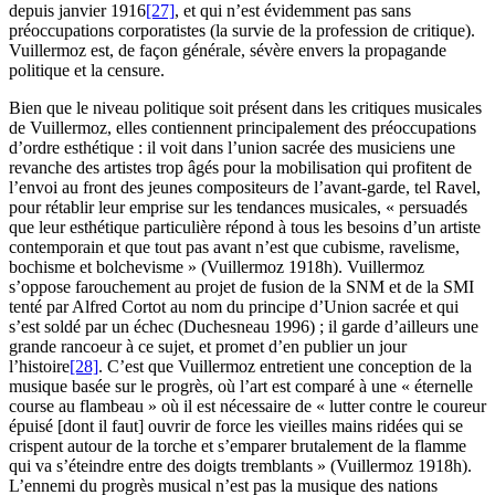
depuis janvier 1916
[27]
, et qui n’est évidemment pas sans
préoccupations corporatistes (la survie de la profession de critique).
Vuillermoz est, de façon générale, sévère envers la propagande
politique et la censure.
Bien que le niveau politique soit présent dans les critiques musicales
de Vuillermoz, elles contiennent principalement des préoccupations
d’ordre esthétique : il voit dans l’union sacrée des musiciens une
revanche des artistes trop âgés pour la mobilisation qui profitent de
l’envoi au front des jeunes compositeurs de l’avant-garde, tel Ravel,
pour rétablir leur emprise sur les tendances musicales, « persuadés
que leur esthétique particulière répond à tous les besoins d’un artiste
contemporain et que tout pas avant n’est que cubisme, ravelisme,
bochisme et bolchevisme » (Vuillermoz 1918h). Vuillermoz
s’oppose farouchement au projet de fusion de la SNM et de la SMI
tenté par Alfred Cortot au nom du principe d’Union sacrée et qui
s’est soldé par un échec (Duchesneau 1996) ; il garde d’ailleurs une
grande rancoeur à ce sujet, et promet d’en publier un jour
l’histoire
[28]
. C’est que Vuillermoz entretient une conception de la
musique basée sur le progrès, où l’art est comparé à une « éternelle
course au flambeau » où il est nécessaire de « lutter contre le coureur
épuisé [dont il faut] ouvrir de force les vieilles mains ridées qui se
crispent autour de la torche et s’emparer brutalement de la flamme
qui va s’éteindre entre des doigts tremblants » (Vuillermoz 1918h).
L’ennemi du progrès musical n’est pas la musique des nations