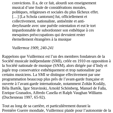
convictions. Il a, de ce fait, alourdi son enseignement
musical d’une foule de considérations morales,
politiques, religieuses et sociales du plus fâcheux effet.
[…] [La Schola cantorum] fut, officiellement et
collectivement, nationaliste, antisémite et anti-
dreyfusarde avec une puérile ostentation et eut le tort
impardonnable de subordonner son esthétique à ces
mesquines préoccupations qui devraient rester
éternellement étrangères à la musique
Vuillermoz 1909, 240-241
Rappelons que Vuillermoz est l’un des membres fondateurs de la
Société musicale indépendante (SMI), créée en 1910 en opposition à
la Société nationale de musique (SNM), alors dirigée par d’Indy et
jugée trop conservatrice esthétiquement et trop nationaliste par
certains musiciens. La SMI se distingue effectivement par une
programmation beaucoup plus près de l’avant-garde française et
ouverte à l’avant-garde internationale, notamment Zoltán Kodály,
Béla Bartók, Igor Stravinski, Arnold Schönberg, Manuel de Falla,
Enrique Granados, Alfredo Casella et Ralph Vaughan Williams
(Duchesneau 1997, 65-92).
Tout au long de sa carrière, et particulièrement durant la
Première Guerre mondiale, Vuillermoz plaide pour l’autonomie de la