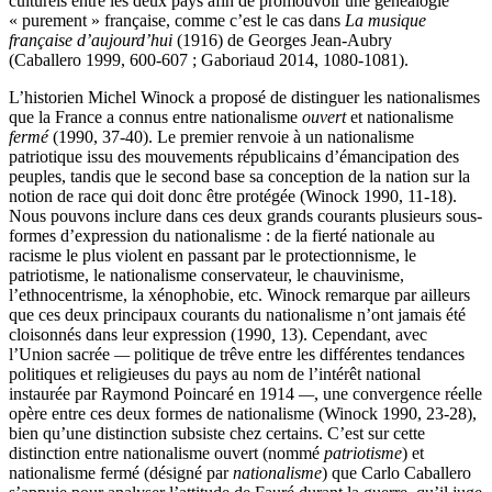
culturels entre les deux pays afin de promouvoir une généalogie
« purement » française, comme c’est le cas dans
La musique
française d’aujourd’hui
(1916) de Georges Jean-Aubry
(Caballero 1999, 600-607 ; Gaboriaud 2014, 1080-1081).
L’historien Michel Winock a proposé de distinguer les nationalismes
que la France a connus entre nationalisme
ouvert
et nationalisme
fermé
(1990, 37-40). Le premier renvoie à un nationalisme
patriotique issu des mouvements républicains d’émancipation des
peuples, tandis que le second base sa conception de la nation sur la
notion de race qui doit donc être protégée (Winock 1990, 11-18).
Nous pouvons inclure dans ces deux grands courants plusieurs sous-
formes d’expression du nationalisme : de la fierté nationale au
racisme le plus violent en passant par le protectionnisme, le
patriotisme, le nationalisme conservateur, le chauvinisme,
l’ethnocentrisme, la xénophobie, etc. Winock remarque par ailleurs
que ces deux principaux courants du nationalisme n’ont jamais été
cloisonnés dans leur expression (1990
,
13). Cependant, avec
l’Union sacrée
—
politique de trêve entre les différentes tendances
politiques et religieuses du pays au nom de l’intérêt national
instaurée par Raymond Poincaré en 1914
—
, une convergence réelle
opère entre ces deux formes de nationalisme (Winock 1990, 23-28),
bien qu’une distinction subsiste chez certains. C’est sur cette
distinction entre nationalisme ouvert (nommé
patriotisme
) et
nationalisme fermé (désigné par
nationalisme
) que Carlo Caballero