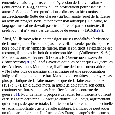
ennemies, mais la guerre, cette « régression de la civilisation »
(Vuillermoz 1918g), et ceux qui en profiteraient pour assoir leur
autorité. Son pacifisme prend ici une dimension bien moins
insurrectionnelle (lutte des classes) qu’humaniste (rejet de la guerre
au nom du progrès social et par extension artistique). En outre, le
langage musical ne devrait pas être influencé par le contexte : il
prédit qu’« il n’y aura pas de musique de guerre » (1916d
[29]
).
Ainsi, Vuillermoz refuse de transiger sur ses modalités d’existence
de la musique : « Être ou ne pas être, voilà la seule question qui se
pose pour l’art en temps de guerre, mais si son droit à l’existence est
reconnu, il n’a pas le droit de renier son idéal » (Vuillermoz 1916c).
Même discours en février 1917 dans la
Gazette des classes du
Conservatoire
[30]
où, après avoir évoqué les bénéfiques « Querelles
des Anciens et des Modernes », il affirme de façon provocatrice :
« Ne faites plus de musique si la musique est une préoccupation
indigne d’un peuple qui se bat. Mais si vous en faites, ne croyez pas
plus patriotique de la faire mauvaise que de la faire excellente »
(1917a, 37). En d’autres mots, la musique doit suivre son cours,
continuer ses luttes et ne pas être affectée par le contexte de
guerre
[31]
. Pour ce faire, il propose de retirer les musiciens du front
et de les faire oeuvrer au « prestige culturel » du pays, argumentant
qu’en temps de guerre totale, la lutte pour la suprématie intellectuelle
est aussi importante que la bataille militaire. La musique peut jouer
un rôle particulier dans l’influence des Français auprès des neutres,