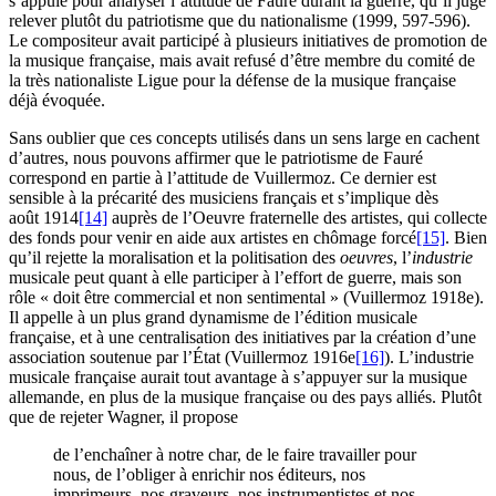
s’appuie pour analyser l’attitude de Fauré durant la guerre, qu’il juge
relever plutôt du patriotisme que du nationalisme (1999, 597-596).
Le compositeur avait participé à plusieurs initiatives de promotion de
la musique française, mais avait refusé d’être membre du comité de
la très nationaliste Ligue pour la défense de la musique française
déjà évoquée.
Sans oublier que ces concepts utilisés dans un sens large en cachent
d’autres, nous pouvons affirmer que le patriotisme de Fauré
correspond en partie à l’attitude de Vuillermoz. Ce dernier est
sensible à la précarité des musiciens français et s’implique dès
août 1914
[14]
auprès de l’Oeuvre fraternelle des artistes, qui collecte
des fonds pour venir en aide aux artistes en chômage forcé
[15]
. Bien
qu’il rejette la moralisation et la politisation des
oeuvres
, l’
industrie
musicale peut quant à elle participer à l’effort de guerre, mais son
rôle « doit être commercial et non sentimental » (Vuillermoz 1918e).
Il appelle à un plus grand dynamisme de l’édition musicale
française, et à une centralisation des initiatives par la création d’une
association soutenue par l’État (Vuillermoz 1916e
[16]
). L’industrie
musicale française aurait tout avantage à s’appuyer sur la musique
allemande, en plus de la musique française ou des pays alliés. Plutôt
que de rejeter Wagner, il propose
de l’enchaîner à notre char, de le faire travailler pour
nous, de l’obliger à enrichir nos éditeurs, nos
imprimeurs, nos graveurs, nos instrumentistes et nos