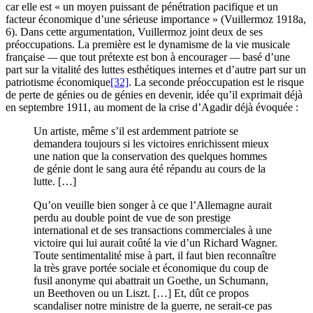
car elle est « un moyen puissant de pénétration pacifique et un
facteur économique d’une sérieuse importance » (Vuillermoz 1918a,
6). Dans cette argumentation, Vuillermoz joint deux de ses
préoccupations. La première est le dynamisme de la vie musicale
française
—
que tout prétexte est bon à encourager
—
basé d’une
part sur la vitalité des luttes esthétiques internes et d’autre part sur un
patriotisme économique
[32]
. La seconde préoccupation est le risque
de perte de génies ou de génies en devenir, idée qu’il exprimait déjà
en septembre 1911, au moment de la crise d’Agadir déjà évoquée :
Un artiste, même s’il est ardemment patriote se
demandera toujours si les victoires enrichissent mieux
une nation que la conservation des quelques hommes
de génie dont le sang aura été répandu au cours de la
lutte. […]
Qu’on veuille bien songer à ce que l’Allemagne aurait
perdu au double point de vue de son prestige
international et de ses transactions commerciales à une
victoire qui lui aurait coûté la vie d’un Richard Wagner.
Toute sentimentalité mise à part, il faut bien reconnaître
la très grave portée sociale et économique du coup de
fusil anonyme qui abattrait un Goethe, un Schumann,
un Beethoven ou un Liszt. […] Et, dût ce propos
scandaliser notre ministre de la guerre, ne serait-ce pas