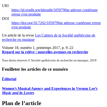
URI
https://id.erudit.org/iderudit/1059790ar
adresse copiée
une
erreur s'est produite
DOI
https://doi.org/10.7202/1059790ar
adresse copiée
une erreur
s'est produite
Un article de la revue
Les Cahiers de la Société québécoise de
recherche en musique
Volume 18, numéro 1, printemps 2017
, p. 9–22
Regard sur la relève : nouvelles avenues en recherche
Tous droits réservés © Société québécoise de recherche en musique, 2019
Feuilleter les articles de ce numéro
Éditorial
Women’s Musical Agency and Experiences in Vernon Lee’s
Music and its Lovers
Plan de l’article