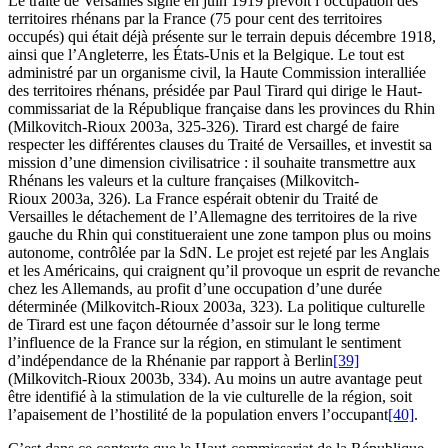
Le traité de Versailles signé en juin 1919 prévoit l’occupation des
territoires rhénans par la France (75 pour cent des territoires
occupés) qui était déjà présente sur le terrain depuis décembre 1918,
ainsi que l’Angleterre, les États-Unis et la Belgique. Le tout est
administré par un organisme civil, la Haute Commission interalliée
des territoires rhénans, présidée par Paul Tirard qui dirige le Haut-
commissariat de la République française dans les provinces du Rhin
(Milkovitch-Rioux 2003a, 325-326). Tirard est chargé de faire
respecter les différentes clauses du Traité de Versailles, et investit sa
mission d’une dimension civilisatrice : il souhaite transmettre aux
Rhénans les valeurs et la culture françaises (Milkovitch-
Rioux 2003a, 326). La France espérait obtenir du Traité de
Versailles le détachement de l’Allemagne des territoires de la rive
gauche du Rhin qui constitueraient une zone tampon plus ou moins
autonome, contrôlée par la SdN. Le projet est rejeté par les Anglais
et les Américains, qui craignent qu’il provoque un esprit de revanche
chez les Allemands, au profit d’une occupation d’une durée
déterminée (Milkovitch-Rioux 2003a, 323). La politique culturelle
de Tirard est une façon détournée d’assoir sur le long terme
l’influence de la France sur la région, en stimulant le sentiment
d’indépendance de la Rhénanie par rapport à Berlin
[39]
(Milkovitch-Rioux 2003b, 334). Au moins un autre avantage peut
être identifié à la stimulation de la vie culturelle de la région, soit
l’apaisement de l’hostilité de la population envers l’occupant
[40]
.