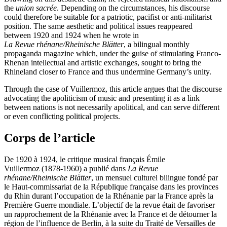
the
union sacrée
. Depending on the circumstances, his discourse
could therefore be suitable for a patriotic, pacifist or anti-militarist
position. The same aesthetic and political issues reappeared
between 1920 and 1924 when he wrote in
La Revue rhénane/Rheinische Blätter
, a bilingual monthly
propaganda magazine which, under the guise of stimulating Franco-
Rhenan intellectual and artistic exchanges, sought to bring the
Rhineland closer to France and thus undermine Germany’s unity.
Through the case of Vuillermoz, this article argues that the discourse
advocating the apoliticism of music and presenting it as a link
between nations is not necessarily apolitical, and can serve different
or even conflicting political projects.
Corps de l’article
De 1920 à 1924, le critique musical français Émile
Vuillermoz (1878-1960) a publié dans
La Revue
rhénane/Rheinische Blätter
, un mensuel culturel bilingue fondé par
le Haut-commissariat de la République française dans les provinces
du Rhin durant l’occupation de la Rhénanie par la France après la
Première Guerre mondiale. L’objectif de la revue était de favoriser
un rapprochement de la Rhénanie avec la France et de détourner la
région de l’influence de Berlin, à la suite du Traité de Versailles de