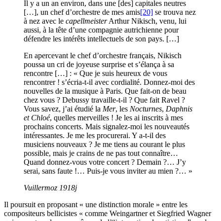
Il y a un an environ, dans une [des] capitales neutres
[…], un chef d’orchestre de mes amis
[20]
se trouva nez
à nez avec le
capellmeister
Arthur Nikisch, venu, lui
aussi, à la tête d’une compagnie autrichienne pour
défendre les intérêts intellectuels de son pays. […]
En apercevant le chef d’orchestre français, Nikisch
poussa un cri de joyeuse surprise et s’élança à sa
rencontre […] : « Que je suis heureux de vous
rencontrer ! s’écria-t-il avec cordialité. Donnez-moi des
nouvelles de la musique à Paris. Que fait-on de beau
chez vous ? Debussy travaille-t-il ? Que fait Ravel ?
Vous savez, j’ai étudié la
Mer
, les
Nocturnes
,
Daphnis
et Chloé
, quelles merveilles ! Je les ai inscrits à mes
prochains concerts. Mais signalez-moi les nouveautés
intéressantes. Je me les procurerai. Y a-t-il des
musiciens nouveaux ? Je me tiens au courant le plus
possible, mais je crains de ne pas tout connaître…
Quand donnez-vous votre concert ? Demain ?… J’y
serai, sans faute !… Puis-je vous inviter au mien ?… »
Vuillermoz 1918j
Il poursuit en proposant « une distinction morale » entre les
compositeurs bellicistes « comme Weingartner et Siegfried Wagner