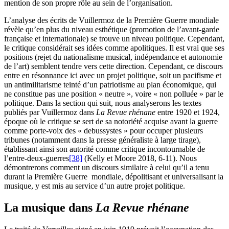
mention de son propre rôle au sein de l’organisation.
L’analyse des écrits de Vuillermoz de la Première Guerre mondiale
révèle qu’en plus du niveau esthétique (promotion de l’avant-garde
française et internationale) se trouve un niveau politique. Cependant,
le critique considérait ses idées comme apolitiques. Il est vrai que ses
positions (rejet du nationalisme musical, indépendance et autonomie
de l’art) semblent tendre vers cette direction. Cependant, ce discours
entre en résonnance ici avec un projet politique, soit un pacifisme et
un antimilitarisme teinté d’un patriotisme au plan économique, qui
ne constitue pas une position « neutre », voire « non polluée » par le
politique. Dans la section qui suit, nous analyserons les textes
publiés par Vuillermoz dans
La Revue rhénane
entre 1920 et 1924,
époque où le critique se sert de sa notoriété acquise avant la guerre
comme porte-voix des « debussystes » pour occuper plusieurs
tribunes (notamment dans la presse généraliste à large tirage),
établissant ainsi son autorité comme critique incontournable de
l’entre-deux-guerres
[38]
(Kelly et Moore 2018, 6-11). Nous
démontrerons comment un discours similaire à celui qu’il a tenu
durant la Première Guerre mondiale, dépolitisant et universalisant la
musique, y est mis au service d’un autre projet politique.
La musique dans
La Revue rhénane