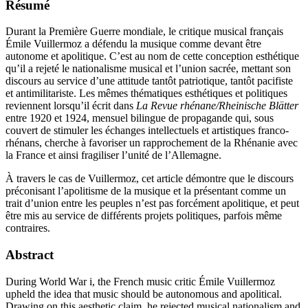
Résumé
Durant la Première Guerre mondiale, le critique musical français
Émile Vuillermoz a défendu la musique comme devant être
autonome et apolitique. C’est au nom de cette conception esthétique
qu’il a rejeté le nationalisme musical et l’union sacrée, mettant son
discours au service d’une attitude tantôt patriotique, tantôt pacifiste
et antimilitariste. Les mêmes thématiques esthétiques et politiques
reviennent lorsqu’il écrit dans
La Revue rhénane/Rheinische Blätter
entre 1920 et 1924, mensuel bilingue de propagande qui, sous
couvert de stimuler les échanges intellectuels et artistiques franco-
rhénans, cherche à favoriser un rapprochement de la Rhénanie avec
la France et ainsi fragiliser l’unité de l’Allemagne.
À travers le cas de Vuillermoz, cet article démontre que le discours
préconisant l’apolitisme de la musique et la présentant comme un
trait d’union entre les peuples n’est pas forcément apolitique, et peut
être mis au service de différents projets politiques, parfois même
contraires.
Abstract
During World War
i
, the French music critic Émile Vuillermoz
upheld the idea that music should be autonomous and apolitical.
Drawing on this aesthetic claim, he rejected musical nationalism and