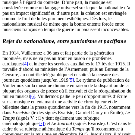
musique à l’égard du contexte. D’une part, la musique est
considérée comme un langage universel sur lequel la nationalité n’a
pas un impact significatif et, d’autre part, la création est envisagée
comme le fruit de luttes purement esthétiques. Dès lors, le
nationalisme musical de même que la bonne entente forcée entre
musiciens français en temps de guerre lui paraissent inconcevables.
Rejet du nationalisme, entre patriotisme et pacifisme
En 1914, Vuillermoz a 36 ans et fait partie de la génération
mobilisée, mais ne va pas au front en raison de problèmes
cardiaques
[4]
et intègre les services auxiliaires le 17 février 1915. Il
travaille d’abord au ministère de l’Armement, puis au Bureau de la
Censure, au contrôle télégraphique et ensuite à la censure des
journaux quotidiens jusqu’en 1919
[5]
. Le rythme de publication de
Vuillermoz sur la musique diminue en raison de la disparition de la
plupart des organes de presse où il écrivait et de la réorganisation du
milieu musical
[6]
. Vuillermoz pallie le peu d’opportunités d’écrire
sur la musique en entamant une activité de chroniqueur et de
billettiste dans la presse quotidienne vers la fin de 1915, notamment
dans
Excelsior
(textes signés Évariste, Gabriel Darcy ou Émile),
Le
Temps
(signés V. ; il y tient également une rubrique
cinématographique
[7]
) et
Le Journal
(signés Évariste). C’est dans le
cadre de sa rubrique athématique du
Temps
qu’il recommence à
chroniquer sur la musique en décembre 1915. Jusqu’alors, il n’avait