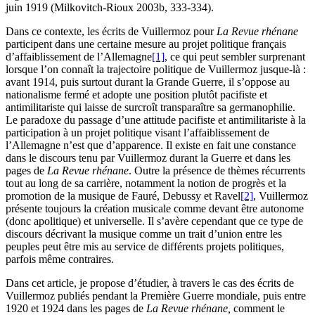
juin 1919 (Milkovitch-Rioux 2003b, 333-334).
Dans ce contexte, les écrits de Vuillermoz pour
La Revue rhénane
participent dans une certaine mesure au projet politique français
d’affaiblissement de l’Allemagne
[1]
, ce qui peut sembler surprenant
lorsque l’on connaît la trajectoire politique de Vuillermoz jusque-là :
avant 1914, puis surtout durant la Grande Guerre, il s’oppose au
nationalisme fermé et adopte une position plutôt pacifiste et
antimilitariste qui laisse de surcroît transparaître sa germanophilie.
Le paradoxe du passage d’une attitude pacifiste et antimilitariste à la
participation à un projet politique visant l’affaiblissement de
l’Allemagne n’est que d’apparence. Il existe en fait une constance
dans le discours tenu par Vuillermoz durant la Guerre et dans les
pages de
La Revue rhénane
. Outre la présence de thèmes récurrents
tout au long de sa carrière, notamment la notion de progrès et la
promotion de la musique de Fauré, Debussy et Ravel
[2]
, Vuillermoz
présente toujours la création musicale comme devant être autonome
(donc apolitique) et universelle. Il s’avère cependant que ce type de
discours décrivant la musique comme un trait d’union entre les
peuples peut être mis au service de différents projets politiques,
parfois même contraires.
Dans cet article, je propose d’étudier, à travers le cas des écrits de
Vuillermoz publiés pendant la Première Guerre mondiale, puis entre
1920 et 1924 dans les pages de
La Revue rhénane,
comment le