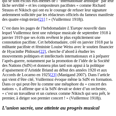
qui se sont exclus eux-mêmes de l’“internationale artistique” par leur
lâche servilité » et les compositeurs pacifistes « comme Richard
Strauss et Nikisch qui ont eu le courage de refuser leur signature
ardemment sollicitée par les rédacteurs officiels du fameux manifeste
des quatre-vingt-treize
[21]
! » (Vuillermoz 1918j).
C’est dans les pages de l’hebdomadaire
L’Europe nouvelle
dans
lequel Vuillermoz tient une rubrique musicale de septembre 1918 à
janvier 1919 que ses écrits revêtent le plus explicitement une
connotation pacifiste. Cet hebdomadaire, créé en janvier 1918 par la
militante pacifiste et féministe Louise Weiss avec le soutien financier
de Hyacinthe Philouze
[22]
, cherche d’abord à étudier les
mouvements politiques et intellectuels internationaux et à préparer
l’après-guerre, notamment par la promotion de l’idée de la Société
des Nations (SdN) et donnera plus tard son appui à la politique
d’apaisement d’Aristide Briand au début des années 1920 et aux
Accords de Locarno en 1925
[23]
(Manigand 2007). Dans l’article
qui vient d’être cité, Vuillermoz évoque même la SdN en formation.
Dans ce qui peut être lu comme une métaphore du « concert des
nations », il affirme que si la SdN devait se doter d’un orchestre,
« c’est un travailleur et un curieux comme Nikisch qui sera prêt, le
premier, à diriger son premier concert ! » (Vuillermoz 1918j).
L’union sacrée, une atteinte au progrès musical