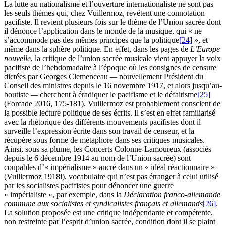
La lutte au nationalisme et l’ouverture internationaliste ne sont pas
les seuls thèmes qui, chez Vuillermoz, revêtent une connotation
pacifiste. Il revient plusieurs fois sur le thème de l’Union sacrée dont
il dénonce l’application dans le monde de la musique, qui « ne
s’accommode pas des mêmes principes que la politique
[24]
», et
même dans la sphère politique. En effet, dans les pages de
L’Europe
nouvelle
, la critique de l’union sacrée musicale vient appuyer la voix
pacifiste de l’hebdomadaire à l’époque où les consignes de censure
dictées par Georges Clemenceau
—
nouvellement Président du
Conseil des ministres depuis le 16 novembre 1917, et alors jusqu’au-
boutiste
—
cherchent à éradiquer le pacifisme et le défaitisme
[25]
(Forcade 2016, 175-181). Vuillermoz est probablement conscient de
la possible lecture politique de ses écrits. Il s’est en effet familiarisé
avec la rhétorique des différents mouvements pacifistes dont il
surveille l’expression écrite dans son travail de censeur, et la
récupère sous forme de métaphore dans ses critiques musicales.
Ainsi, sous sa plume, les Concerts Colonne-Lamoureux (associés
depuis le 6 décembre 1914 au nom de l’Union sacrée) sont
coupables d’« impérialisme » ancré dans un « idéal réactionnaire »
(Vuillermoz 1918i), vocabulaire qui n’est pas étranger à celui utilisé
par les socialistes pacifistes pour dénoncer une guerre
« impérialiste », par exemple, dans la
Déclaration franco-allemande
commune aux socialistes et syndicalistes français et allemands
[26]
.
La solution proposée est une critique indépendante et compétente,
non restreinte par l’esprit d’union sacrée, condition dont il se plaint