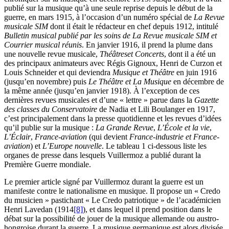
publié sur la musique qu’à une seule reprise depuis le début de la
guerre, en mars 1915, à l’occasion d’un numéro spécial de
La Revue
musicale SIM
dont il était le rédacteur en chef depuis 1912, intitulé
Bulletin musical publié par les soins de La Revue musicale SIM et
Courrier musical réunis
. En janvier 1916, il prend la plume dans
une nouvelle revue musicale,
Théâtres
et Concerts
, dont il a été un
des principaux animateurs avec Régis Gignoux, Henri de Curzon et
Louis Schneider et qui deviendra
Musique et Théâtre
en juin 1916
(jusqu’en novembre) puis
Le Théâtre et La Musique
en décembre de
la même année (jusqu’en janvier 1918). À l’exception de ces
dernières revues musicales et d’une « lettre » parue dans la
Gazette
des classes du Conservatoire
de Nadia et Lili Boulanger en 1917,
c’est principalement dans la presse quotidienne et les revues d’idées
qu’il publie sur la musique :
La Grande Revue
,
L’École et la vie
,
L’Éclair
,
France-aviation
(qui devient
France-industrie et France-
aviation
) et
L’Europe nouvelle
. Le tableau 1 ci-dessous liste les
organes de presse dans lesquels Vuillermoz a publié durant la
Première Guerre mondiale.
Le premier article signé par Vuillermoz durant la guerre est un
manifeste contre le nationalisme en musique. Il propose un « Credo
du musicien » pastichant « Le Credo patriotique » de l’académicien
Henri Lavedan (1914
[8]
), et dans lequel il prend position dans le
débat sur la possibilité de jouer de la musique allemande ou austro-
hongroise durant la guerre. La musique germanique est alors divisée