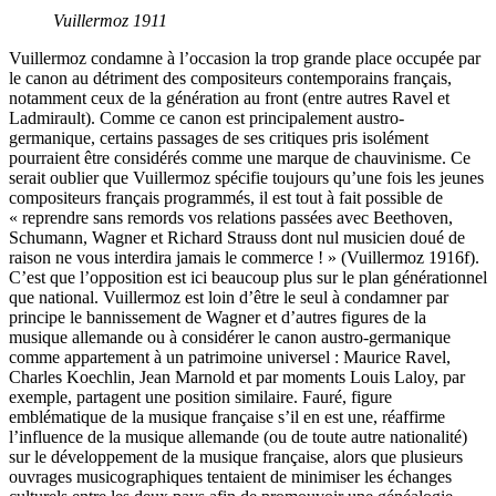
Vuillermoz 1911
Vuillermoz condamne à l’occasion la trop grande place occupée par
le canon au détriment des compositeurs contemporains français,
notamment ceux de la génération au front (entre autres Ravel et
Ladmirault). Comme ce canon est principalement austro-
germanique, certains passages de ses critiques pris isolément
pourraient être considérés comme une marque de chauvinisme. Ce
serait oublier que Vuillermoz spécifie toujours qu’une fois les jeunes
compositeurs français programmés, il est tout à fait possible de
« reprendre sans remords vos relations passées avec Beethoven,
Schumann, Wagner et Richard Strauss dont nul musicien doué de
raison ne vous interdira jamais le commerce ! » (Vuillermoz 1916f).
C’est que l’opposition est ici beaucoup plus sur le plan générationnel
que national. Vuillermoz est loin d’être le seul à condamner par
principe le bannissement de Wagner et d’autres figures de la
musique allemande ou à considérer le canon austro-germanique
comme appartement à un patrimoine universel : Maurice Ravel,
Charles Koechlin, Jean Marnold et par moments Louis Laloy, par
exemple, partagent une position similaire. Fauré, figure
emblématique de la musique française s’il en est une, réaffirme
l’influence de la musique allemande (ou de toute autre nationalité)
sur le développement de la musique française, alors que plusieurs
ouvrages musicographiques tentaient de minimiser les échanges