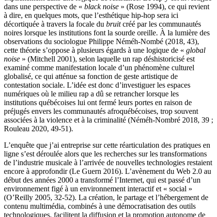
dans une perspective de «
black noise
» (Rose 1994), ce qui revient
à dire, en quelques mots, que l’esthétique hip-hop sera ici
décortiquée à travers la focale du
bruit
créé par les communautés
noires lorsque les institutions font la sourde oreille. À la lumière des
observations du sociologue Philippe Néméh-Nombé (2018, 43),
cette théorie s’oppose à plusieurs égards à une logique de «
global
noise
» (Mitchell 2001), selon laquelle un rap déshistoricisé est
examiné comme manifestation locale d’un phénomène culturel
globalisé, ce qui atténue sa fonction de geste artistique de
contestation sociale. L’idée est donc d’investiguer les espaces
numériques où le milieu rap a dû se retrancher lorsque les
institutions québécoises lui ont fermé leurs portes en raison de
préjugés envers les communautés afroquébécoises, trop souvent
associées à la violence et à la criminalité (Néméh-Nombré 2018, 39 ;
Rouleau 2020, 49-51).
L’enquête que j’ai entreprise sur cette réarticulation des pratiques en
ligne s’est déroulée alors que les recherches sur les transformations
de l’industrie musicale à l’arrivée de nouvelles technologies restaient
encore à approfondir (Le Guern 2016). L’avènement du Web 2.0 au
début des années 2000 a transformé l’Internet, qui est passé d’un
environnement figé à un environnement interactif et « social »
(O’Reilly 2005, 32-52). La création, le partage et l’hébergement de
contenu multimédia, combinés à une démocratisation des outils
technologiques, facilitent la diffusion et la promotion autonome de