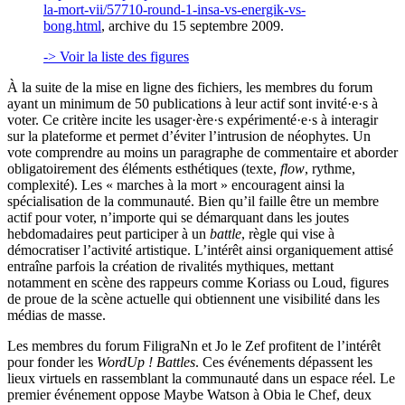
la-mort-vii/57710-round-1-insa-vs-energik-vs-
bong.html
, archive du 15 septembre 2009.
-> Voir la liste des figures
À la suite de la mise en ligne des fichiers, les membres du forum
ayant un minimum de 50 publications à leur actif sont invité·e·s à
voter. Ce critère incite les usager·ère·s expérimenté·e·s à interagir
sur la plateforme et permet d’éviter l’intrusion de néophytes. Un
vote comprendre au moins un paragraphe de commentaire et aborder
obligatoirement des éléments esthétiques (texte,
flow
, rythme,
complexité). Les « marches à la mort » encouragent ainsi la
spécialisation de la communauté. Bien qu’il faille être un membre
actif pour voter, n’importe qui se démarquant dans les joutes
hebdomadaires peut participer à un
battle
, règle qui vise à
démocratiser l’activité artistique. L’intérêt ainsi organiquement attisé
entraîne parfois la création de rivalités mythiques, mettant
notamment en scène des rappeurs comme Koriass ou Loud, figures
de proue de la scène actuelle qui obtiennent une visibilité dans les
médias de masse.
Les membres du forum FiligraNn et Jo le Zef profitent de l’intérêt
pour fonder les
WordUp ! Battles
. Ces événements dépassent les
lieux virtuels en rassemblant la communauté dans un espace réel. Le
premier événement oppose Maybe Watson à Obia le Chef, deux