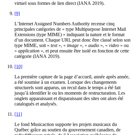
virtuel sous formes de lien direct (IANA 2019).
[9]
L’Internet Assigned Numbers Authority recense cinq
principales catégories de « type Multipurpose Internet Mail
Extensions (type MIME) » indiquant la nature et le format
d’un document. Chaque URL peut donc être classé selon son
type MIME, soit «
text
», «
image
», «
audio
», «
video
» ou
«
application
», et peut ensuite être isolé en fonction de cette
catégorie (IANA 2019).
[10]
La première capture de la page d’accueil, année après année,
a été soumise à un examen. Lorsque des changements
structurels sont apparus, un recul dans le temps a été fait
jusqu’à identifier le ou les moments de restructuration. Les
onglets apparaissant et disparaissant des sites ont alors été
catalogués et analysés.
[11]
Le fond Musicaction supporte les projets musicaux du
Québec grâce au soutien du gouvernement canadien, de