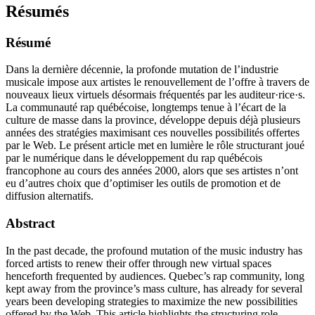
Résumés
Résumé
Dans la dernière décennie, la profonde mutation de l’industrie
musicale impose aux artistes le renouvellement de l’offre à travers de
nouveaux lieux virtuels désormais fréquentés par les auditeur·rice·s.
La communauté rap québécoise, longtemps tenue à l’écart de la
culture de masse dans la province, développe depuis déjà plusieurs
années des stratégies maximisant ces nouvelles possibilités offertes
par le Web. Le présent article met en lumière le rôle structurant joué
par le numérique dans le développement du rap québécois
francophone au cours des années 2000, alors que ses artistes n’ont
eu d’autres choix que d’optimiser les outils de promotion et de
diffusion alternatifs.
Abstract
In the past decade, the profound mutation of the music industry has
forced artists to renew their offer through new virtual spaces
henceforth frequented by audiences. Quebec’s rap community, long
kept away from the province’s mass culture, has already for several
years been developing strategies to maximize the new possibilities
offered by the Web. This article highlights the structuring role