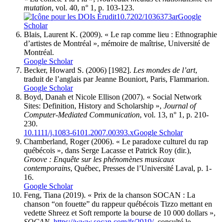
mutation
, vol. 40, n° 1, p. 103-123.
10.7202/1036373ar
Google
Scholar
Blais
, Laurent K. (2009). « Le rap comme lieu : Ethnographie
d’artistes de Montréal », mémoire de maîtrise, Université de
Montréal.
Google Scholar
Becker
, Howard S. (2006) [1982].
Les mondes de l’art
,
traduit de l’anglais par Jeanne Bouniort, Paris, Flammarion.
Google Scholar
Boyd
, Danah et Nicole
Ellison
(2007). « Social Network
Sites: Definition, History and Scholarship »,
Journal of
Computer-Mediated Communication
, vol. 13, n° 1, p. 210-
230.
10.1111/j.1083-6101.2007.00393.x
Google Scholar
Chamberland
, Roger (2006). « Le paradoxe culturel du rap
québécois », dans Serge Lacasse et Patrick Roy (dir.),
Groove : Enquête sur les phénomènes musicaux
contemporains
, Québec, Presses de l’Université Laval, p. 1-
16.
Google Scholar
Feng
, Tiana (2019). « Prix de la chanson SOCAN : La
chanson “on fouette” du rappeur québécois Tizzo mettant en
vedette Shreez et Soft remporte la bourse de 10 000 dollars »,
SOCAN
,
https://www.socan.com/fr/2019/
, consulté le