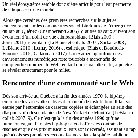
Un réel écosystème semble donc s’être articulé pour leur permettre
de s’imposer sur le marché.
Alors que certaines des premières recherches sur le sujet se
concentraient sur les conjonctures sociohistoriques de l’émergence
du rap au Québec (Chamberland 2006), d’autres travaux suivent son
évolution d’un point de vue ethnographique (Blais 2009 ;
Jones 2011), identitaire (LeBlanc et collab. 2007 ; Sarkar 2008 ;
LeBlanc 2010 ; Lemay 2016) et esthétique (Blais et Boudrealt-
Fournier 2016 ; Galarneau 2017). Un examen approfondi des
environnements numériques reste toutefois à mener afin de
comprendre comment le Web, en tant que canal alternatif, a pu être
se révéler structurant pour le milieu.
Rencontre d’une communauté sur le Web
Dès son arrivée au Québec à la fin des années 1970, le hip-hop
emprunte les voies alternatives du marché de distribution. Il fait son
entrée par l’entremise de cassettes copiées et échangées au sein des
diasporas afrodescendantes de New York et de Montréal (LeBlanc et
collab 2007, 9). Ce n’est qu’à la fin des années 1990 qu’une
première vague d’artistes hip-hop se voit offrir des contrats de
disques et que des prix musicaux leurs sont décernés, assurant au rap
québécois ses premières reconnaissances dans la sphère publique.