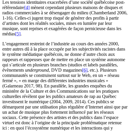
Les tensions identitaires exacerbées d’une société québécoise post-
référendaire
[4]
mènent cependant plusieurs maisons de disques et
radios commerciales à se désengager du milieu (Chamberland 2006,
1-16). Celles-ci jugent trop risqué de générer des profits à partir
d’artistes dont les réalités sociales, mises en lumière par leur
musique, sont reprises et exagérées de façon pernicieuse dans les
médias
[5]
.
L’engagement restreint de l’industrie au cours des années 2000,
entre autres dû à la place occupée par les subjectivités racistes dans
le système médiatique québécois, ne donne d’autre choix aux
rappeurs et rappeuses que de mettre en place un système autonome
qui s’articule en plusieurs branches (studios et labels parallèles,
évènements
underground
, DVD magazines
[6]
, etc.). Plusieurs
communautés se construisent surtout sur le Web, en un « réseau
fermé », « en marge des différentes industries musicales »
(Galarneau 2017, 98). En parallèle, les grandes enquêtes du
ministère de la Culture et des Communications sur les pratiques
culturelles révèlent que les publics amateurs de rap au Québec
investissent le numérique (2004, 2009, 2014). Ces publics se
démarquent par une utilisation plus régulière d’Internet ainsi que par
un achat de musique plus fortement influencé par les réseaux
sociaux. Cette présence des artistes et des publics dans l’espace
virtuel est donc à l’origine de la principale problématique retenue
ici : en quoi l’écosystème numérique et les interactions qui y