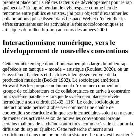
prennent place ont-ils été des facteurs de développement pour le rap
québécois ? En appréhendant le cyberespace comme lieu de
rencontre entre publics et artistes, j’ai pour objectif d’examiner les
collaborations qui se tissent dans l’espace Web et d’en étudier les
effets structurants sur les activités à la fois socioéconomiques et
artistiques du milieu hip-hop au cours des années 2000.
Interactionnisme numérique, vers le
développement de nouvelles conventions
Cette enquête émerge donc d’un examen plus large du milieu rap
québécois en tant que « monde » artistique (Rouleau 2020), où un
écosystème d’acteurs et d’actrices interagissent en vue de la
production musicale (Becker 1982). Le sociologue américain
Howard Becker propose notamment d’examiner comment un
groupe de collaborateurs et de collaboratrices en arrive à construire
un « système parallèle » lorsque le système en place se révèle
hermétique à son endroit (31-32, 116). Le cadre sociologique
interactionniste permet d’observer comment une chaîne de
coopération se réarticule afin que ses intermédiaires soient en mesure
de mener des activités selon de nouvelles conventions lorsque
certains maillons de la chaîne sont retirés, comme c’est le cas pour la
diffusion du rap au Québec. Cette recherche s’inscrit ainsi
explicitement dans une logique de résistance. Le rap y est investigué