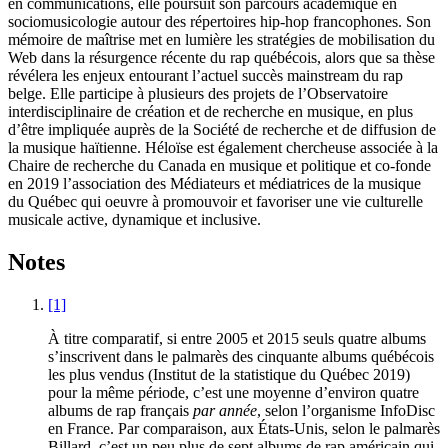
en communications, elle poursuit son parcours académique en
sociomusicologie autour des répertoires hip-hop francophones. Son
mémoire de maîtrise met en lumière les stratégies de mobilisation du
Web dans la résurgence récente du rap québécois, alors que sa thèse
révélera les enjeux entourant l’actuel succès mainstream du rap
belge. Elle participe à plusieurs des projets de l’Observatoire
interdisciplinaire de création et de recherche en musique, en plus
d’être impliquée auprès de la Société de recherche et de diffusion de
la musique haïtienne. Héloïse est également chercheuse associée à la
Chaire de recherche du Canada en musique et politique et co-fonde
en 2019 l’association des Médiateurs et médiatrices de la musique
du Québec qui oeuvre à promouvoir et favoriser une vie culturelle
musicale active, dynamique et inclusive.
Notes
[1]
À titre comparatif, si entre 2005 et 2015 seuls quatre albums
s’inscrivent dans le palmarès des cinquante albums québécois
les plus vendus (Institut de la statistique du Québec 2019)
pour la même période, c’est une moyenne d’environ quatre
albums de rap français
par année
, selon l’organisme InfoDisc
en France. Par comparaison, aux États-Unis, selon le palmarès
Billard, c’est un peu plus de sept albums de rap américain qui