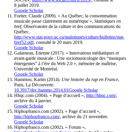
8 juillet 2019.
Google Scholar
Fortier
, Claude (2009). « Au Québec, la consommation
musicale passe clairement au numérique »,
Statistiques en
bref
, Observatoire de la culture et des communications du
Québec,
http://www.stat.gouv.qc.ca/statistiques/culture/bulletins/stat-
bref52.pdf
, consulté le 20 mars 2019.
Google Scholar
Galarneau
, Etienne (2017). « Innovations médiatiques et
avant-garde musicale : Une sociomusicologie des “musiques
émergentes” à l’ère du Web 2.0 », mémoire de maîtrise,
Université de Montréal.
Google Scholar
Hammou
, Karim (2014).
Une histoire du rap en France
,
Paris, La Découverte.
10.3917/dec.hammo.2014.01
Google Scholar
Hhqc.com
(2004). « Page d’accueil »,
http://hhqc.com/
,
archive du 4 janvier.
Google Scholar
Hiphopfranco.com
(2002). « Page d’accueil »,
http://hiphopfranco.com/
, archive du 21 novembre.
Google Scholar
Hiphopfranco.com
(2002). « Forum »,