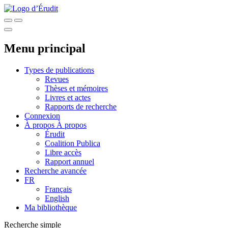
Menu principal
Types de publications
Revues
Thèses et mémoires
Livres et actes
Rapports de recherche
Connexion
À propos
À propos
Érudit
Coalition Publica
Libre accès
Rapport annuel
Recherche avancée
FR
Français
English
Ma bibliothèque
Recherche simple