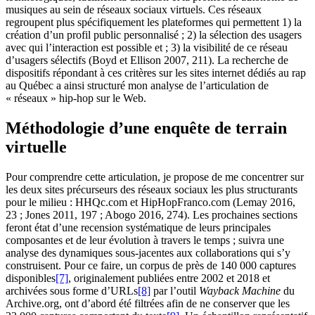
musiques au sein de réseaux sociaux virtuels. Ces réseaux
regroupent plus spécifiquement les plateformes qui permettent 1) la
création d’un profil public personnalisé ; 2) la sélection des usagers
avec qui l’interaction est possible et ; 3) la visibilité de ce réseau
d’usagers sélectifs (Boyd et Ellison 2007, 211). La recherche de
dispositifs répondant à ces critères sur les sites internet dédiés au rap
au Québec a ainsi structuré mon analyse de l’articulation de
« réseaux » hip-hop sur le Web.
Méthodologie d’une enquête de terrain
virtuelle
Pour comprendre cette articulation, je propose de me concentrer sur
les deux sites précurseurs des réseaux sociaux les plus structurants
pour le milieu : HHQc.com et HipHopFranco.com (Lemay 2016,
23 ; Jones 2011, 197 ; Abogo 2016, 274). Les prochaines sections
feront état d’une recension systématique de leurs principales
composantes et de leur évolution à travers le temps ; suivra une
analyse des dynamiques sous-jacentes aux collaborations qui s’y
construisent. Pour ce faire, un corpus de près de 140 000 captures
disponibles
[7]
, originalement publiées entre 2002 et 2018 et
archivées sous forme d’URLs
[8]
par l’outil
Wayback Machine
du
Archive.org, ont d’abord été filtrées afin de ne conserver que les