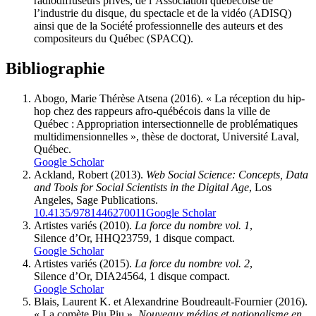
radiodiffuseurs privés, de l’Association québécoise de
l’industrie du disque, du spectacle et de la vidéo (ADISQ)
ainsi que de la Société professionnelle des auteurs et des
compositeurs du Québec (SPACQ).
Bibliographie
Abogo
, Marie Thérèse Atsena (2016). « La réception du hip-
hop chez des rappeurs afro-québécois dans la ville de
Québec : Appropriation intersectionnelle de problématiques
multidimensionnelles », thèse de doctorat, Université Laval,
Québec.
Google Scholar
Ackland
, Robert (2013).
Web Social Science: Concepts, Data
and Tools for Social Scientists in the Digital Age
, Los
Angeles, Sage Publications.
10.4135/9781446270011
Google Scholar
Artistes variés
(2010).
La force du nombre vol. 1
,
Silence d’Or, HHQ23759, 1 disque compact.
Google Scholar
Artistes variés
(2015).
La force du nombre vol. 2
,
Silence d’Or, DIA24564, 1 disque compact.
Google Scholar
Blais
, Laurent K. et Alexandrine
Boudreault-Fournier
(2016).
« La comète Piu Piu »,
Nouveaux médias et nationalisme en