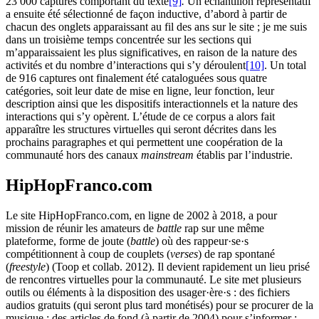
23 000 captures comportant du texte
[9]
.
Un échantillon représentatif
a ensuite été sélectionné de façon inductive, d’abord à partir de
chacun des onglets apparaissant au fil des ans sur le site ; je me suis
dans un troisième temps concentrée sur les sections qui
m’apparaissaient les plus significatives, en raison de la nature des
activités et du nombre d’interactions qui s’y déroulent
[10]
. Un total
de 916 captures ont finalement été cataloguées sous quatre
catégories, soit leur date de mise en ligne, leur fonction, leur
description ainsi que les dispositifs interactionnels et la nature des
interactions qui s’y opèrent. L’étude de ce corpus a alors fait
apparaître les structures virtuelles qui seront décrites dans les
prochains paragraphes et qui permettent une coopération de la
communauté hors des canaux
mainstream
établis par l’industrie.
HipHopFranco.com
Le site HipHopFranco.com, en ligne de 2002 à 2018, a pour
mission de réunir les amateurs de
battle
rap sur une même
plateforme, forme de joute (
battle
) où des rappeur·se·s
compétitionnent à coup de couplets (
verses
) de rap spontané
(
freestyle
) (Toop et collab. 2012). Il devient rapidement un lieu prisé
de rencontres virtuelles pour la communauté. Le site met plusieurs
outils ou éléments à la disposition des usager·ère·s : des fichiers
audios gratuits (qui seront plus tard monétisés) pour se procurer de la
musique ; des articles de fond (à partir de 2004) pour s’informer ;