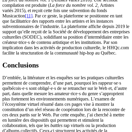
compilation est produite (
La force du nombre vol. 2,
Artistes
variés 2015), et reçoit cette fois une subvention du fonds
Musicaction
[11]
. Par ce geste, la plateforme se positionne en tant
que facilitatrice des rapports entre les artistes et les instances
subventionnaires de l’industrie. La plateforme affiche depuis 2019 le
support qu’elle reçoit de la Société de développement des entreprises
culturelles (SODEC), solidifiant sa position d’intermédiaire entre les
créateur·trice·s de contenu artistique et les institutions. Par son
implication dans les activités de production culturelle, le HHQc.com
facilite la structuration de la communauté hip-hop au Québec.
Conclusions
D’emblée, la littérature et les enquêtes sur les pratiques culturelles
permettent de comprendre, d’une part, pourquoi les rappeur·se·s
québécois·e·s sont obligé·e·s de se retrancher sur le Web et, d’autre
part, dans quelle mesure les amateur·rice·s du genre s’approprient
plus fortement les environnements numériques. L’examen de
l’écosystème virtuel résumé dans ces pages vise à montrer la
constitution d’un réel réseau de coopération lors de la rencontre de
ces deux partis sur le Web. Par cette enquête, j’ai cherché à mettre
en lumière des dispositifs qui permettent et stimulent la
collaboration, tels que les
battles
rap virtuels ou la production
d’albums collectifs. Ceux-ci structurent les activités de la