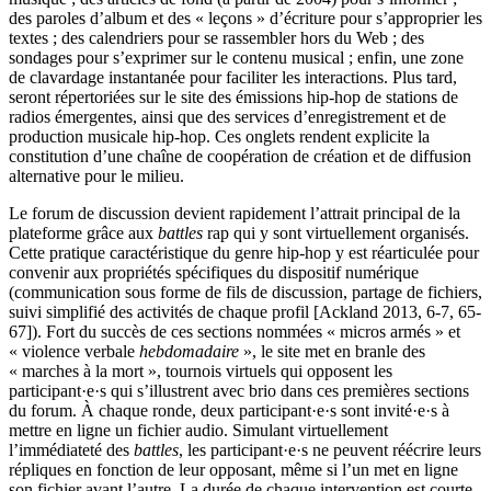
des paroles d’album et des « leçons » d’écriture pour s’approprier les
textes ; des calendriers pour se rassembler hors du Web ; des
sondages pour s’exprimer sur le contenu musical ; enfin, une zone
de clavardage instantanée pour faciliter les interactions. Plus tard,
seront répertoriées sur le site des émissions hip-hop de stations de
radios émergentes, ainsi que des services d’enregistrement et de
production musicale hip-hop. Ces onglets rendent explicite la
constitution d’une chaîne de coopération de création et de diffusion
alternative pour le milieu.
Le forum de discussion devient rapidement l’attrait principal de la
plateforme grâce aux
battles
rap qui y sont virtuellement organisés.
Cette pratique caractéristique du genre hip-hop y est réarticulée pour
convenir aux propriétés spécifiques du dispositif numérique
(communication sous forme de fils de discussion, partage de fichiers,
suivi simplifié des activités de chaque profil [Ackland 2013, 6-7, 65-
67]). Fort du succès de ces sections nommées « micros armés » et
« violence verbale
hebdomadaire
», le site met en branle des
« marches à la mort », tournois virtuels qui opposent les
participant·e·s qui s’illustrent avec brio dans ces premières sections
du forum. À chaque ronde, deux participant·e·s sont invité·e·s à
mettre en ligne un fichier audio. Simulant virtuellement
l’immédiateté des
battles
, les participant·e·s ne peuvent réécrire leurs
répliques en fonction de leur opposant, même si l’un met en ligne
son fichier avant l’autre. La durée de chaque intervention est courte