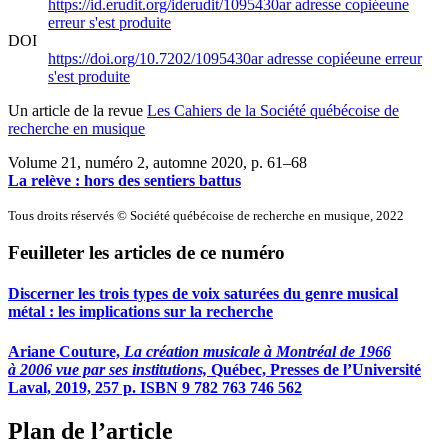
https://id.erudit.org/iderudit/1095430ar
adresse copiée
une
erreur s'est produite
DOI
https://doi.org/10.7202/1095430ar
adresse copiée
une erreur
s'est produite
Un article de la revue
Les Cahiers de la Société québécoise de
recherche en musique
Volume 21, numéro 2, automne 2020
, p. 61–68
La relève : hors des sentiers battus
Tous droits réservés © Société québécoise de recherche en musique, 2022
Feuilleter les articles de ce numéro
Discerner les trois types de voix saturées du genre musical
métal : les implications sur la recherche
Ariane Couture,
La création musicale à Montréal de 1966
à 2006 vue
par ses institutions,
Québec, Presses de l’Université
Laval, 2019, 257 p. ISBN 9 782 763 746 562
Plan de l’article