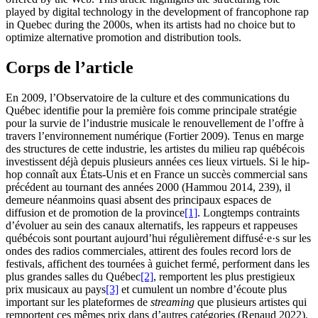
played by digital technology in the development of francophone rap
in Quebec during the 2000s, when its artists had no choice but to
optimize alternative promotion and distribution tools.
Corps de l’article
En 2009, l’Observatoire de la culture et des communications du
Québec identifie pour la première fois comme principale stratégie
pour la survie de l’industrie musicale le renouvellement de l’offre à
travers l’environnement numérique (Fortier 2009). Tenus en marge
des structures de cette industrie, les artistes du milieu rap québécois
investissent déjà depuis plusieurs années ces lieux virtuels. Si le hip-
hop connaît aux États-Unis et en France un succès commercial sans
précédent au tournant des années 2000 (Hammou 2014, 239), il
demeure néanmoins quasi absent des principaux espaces de
diffusion et de promotion de la province
[1]
. Longtemps contraints
d’évoluer au sein des canaux alternatifs, les rappeurs et rappeuses
québécois sont pourtant aujourd’hui régulièrement diffusé·e·s sur les
ondes des radios commerciales, attirent des foules record lors de
festivals, affichent des tournées à guichet fermé, performent dans les
plus grandes salles du Québec
[2]
, remportent les plus prestigieux
prix musicaux au pays
[3]
et cumulent un nombre d’écoute plus
important sur les plateformes de
streaming
que plusieurs artistes qui
remportent ces mêmes prix dans d’autres catégories (Renaud 2022).