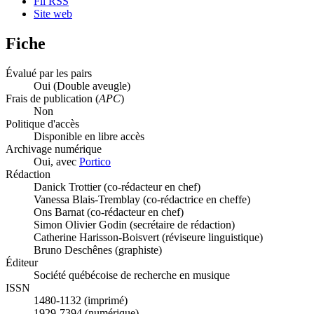
Fil RSS
Site web
Fiche
Évalué par les pairs
Oui
(Double aveugle)
Frais de publication (
APC
)
Non
Politique d'accès
Disponible en libre accès
Archivage numérique
Oui, avec
Portico
Rédaction
Danick Trottier (co-rédacteur en chef)
Vanessa Blais-Tremblay (co-rédactrice en cheffe)
Ons Barnat (co-rédacteur en chef)
Simon Olivier Godin (secrétaire de rédaction)
Catherine Harisson-Boisvert (réviseure linguistique)
Bruno Deschênes (graphiste)
Éditeur
Société québécoise de recherche en musique
ISSN
1480-1132 (imprimé)
1929-7394 (numérique)