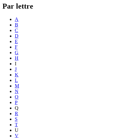
Par lettre
A
B
C
D
E
F
G
H
I
J
K
L
M
N
O
P
Q
R
S
T
U
V