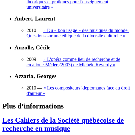
théoriques et pratiques pour l'enseignement
universitaire
»
Aubert, Laurent
2010
—
«
Du « bon usage » des musiques du monde.
Questions sur une éthique de la diversité culturelle
»
Auzolle, Cécile
2009
—
«
L'opéra comme lieu de recherche et de
création : Médée (2003) de Michèle Reverdy
»
Azzaria, Georges
2010
—
«
Les compositeurs kleptomanes face au droit
d'auteur
»
Plus d’informations
Les Cahiers de la Société québécoise de
recherche en musique