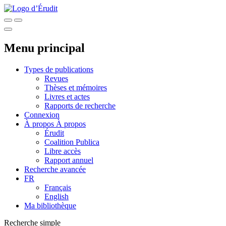
Menu principal
Types de publications
Revues
Thèses et mémoires
Livres et actes
Rapports de recherche
Connexion
À propos
À propos
Érudit
Coalition Publica
Libre accès
Rapport annuel
Recherche avancée
FR
Français
English
Ma bibliothèque
Recherche simple