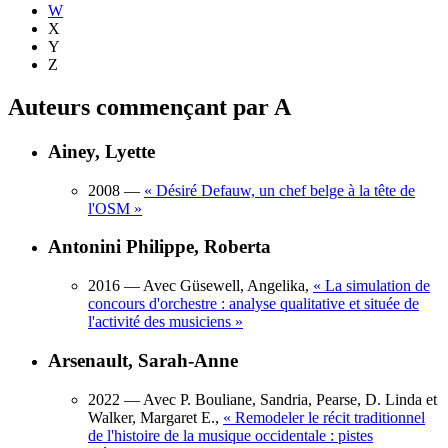
W
X
Y
Z
Auteurs commençant par A
Ainey, Lyette
2008
—
«
Désiré Defauw, un chef belge à la tête de
l'OSM
»
Antonini Philippe, Roberta
2016
— Avec Güsewell, Angelika,
«
La simulation de
concours d'orchestre : analyse qualitative et située de
l'activité des musiciens
»
Arsenault, Sarah-Anne
2022
— Avec P. Bouliane, Sandria, Pearse, D. Linda et
Walker, Margaret E.,
«
Remodeler le récit traditionnel
de l'histoire de la musique occidentale : pistes