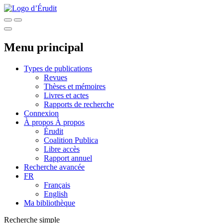
Menu principal
Types de publications
Revues
Thèses et mémoires
Livres et actes
Rapports de recherche
Connexion
À propos
À propos
Érudit
Coalition Publica
Libre accès
Rapport annuel
Recherche avancée
FR
Français
English
Ma bibliothèque
Recherche simple