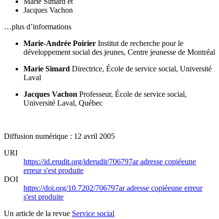
Marie Simard
et
Jacques Vachon
…plus d’informations
Marie-Andrée Poirier
Institut de recherche pour le
développement social des jeunes, Centre jeunesse de Montréal
Marie Simard
Directrice, École de service social, Université
Laval
Jacques Vachon
Professeur, École de service social,
Université Laval, Québec
Diffusion numérique : 12 avril 2005
URI
https://id.erudit.org/iderudit/706797ar
adresse copiée
une
erreur s'est produite
DOI
https://doi.org/10.7202/706797ar
adresse copiée
une erreur
s'est produite
Un article de la revue
Service social