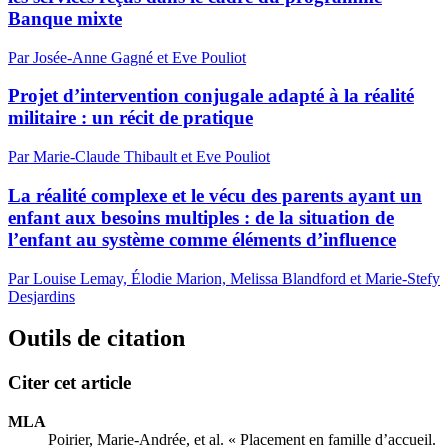
Banque mixte
Par Josée-Anne Gagné et Eve Pouliot
Projet d’intervention conjugale adapté à la réalité
militaire : un récit de pratique
Par Marie-Claude Thibault et Eve Pouliot
La réalité complexe et le vécu des parents ayant un
enfant aux besoins multiples : de la situation de
l’enfant au système comme éléments d’influence
Par Louise Lemay, Élodie Marion, Melissa Blandford et Marie-Stefy
Desjardins
Outils de citation
Citer cet article
MLA
Poirier, Marie-Andrée, et al. « Placement en famille d’accueil.