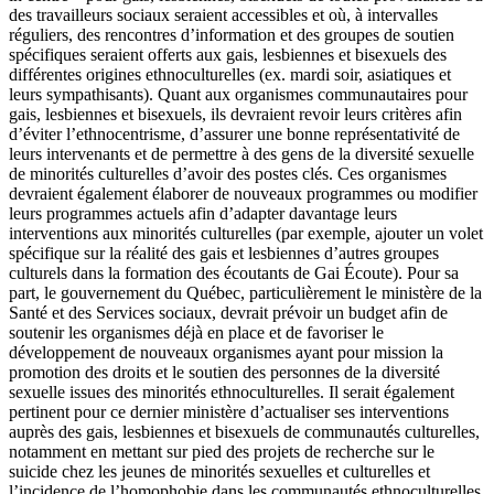
des travailleurs sociaux seraient accessibles et où, à intervalles
réguliers, des rencontres d’information et des groupes de soutien
spécifiques seraient offerts aux gais, lesbiennes et bisexuels des
différentes origines ethnoculturelles (ex. mardi soir, asiatiques et
leurs sympathisants). Quant aux organismes communautaires pour
gais, lesbiennes et bisexuels, ils devraient revoir leurs critères afin
d’éviter l’ethnocentrisme, d’assurer une bonne représentativité de
leurs intervenants et de permettre à des gens de la diversité sexuelle
de minorités culturelles d’avoir des postes clés. Ces organismes
devraient également élaborer de nouveaux programmes ou modifier
leurs programmes actuels afin d’adapter davantage leurs
interventions aux minorités culturelles (par exemple, ajouter un volet
spécifique sur la réalité des gais et lesbiennes d’autres groupes
culturels dans la formation des écoutants de Gai Écoute). Pour sa
part, le gouvernement du Québec, particulièrement le ministère de la
Santé et des Services sociaux, devrait prévoir un budget afin de
soutenir les organismes déjà en place et de favoriser le
développement de nouveaux organismes ayant pour mission la
promotion des droits et le soutien des personnes de la diversité
sexuelle issues des minorités ethnoculturelles. Il serait également
pertinent pour ce dernier ministère d’actualiser ses interventions
auprès des gais, lesbiennes et bisexuels de communautés culturelles,
notamment en mettant sur pied des projets de recherche sur le
suicide chez les jeunes de minorités sexuelles et culturelles et
l’incidence de l’homophobie dans les communautés ethnoculturelles