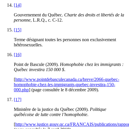
[14]
Gouvernement du Québec.
Charte des droits et libertés de la
personne
, L.R.Q., c. C-12.
[15]
Terme désignant toutes les personnes non exclusivement
hétérosexuelles.
[16]
Point de Bascule (2009).
Homophobie chez les immigrants :
Québec investira 150 000 $
.
[
http://www.pointdebasculecanada.ca/breve/2066-quebec-
homophobie-chez-les-immigrants-quebec-investira-150-
000.php
] (page consultée le 8 décembre 2009).
[17]
Ministère de la justice du Québec (2009).
Politique
québécoise de lutte contre l’homophobie
.
[
http://www.justice.gouv.qc.ca/FRANCAIS/publications/rappo