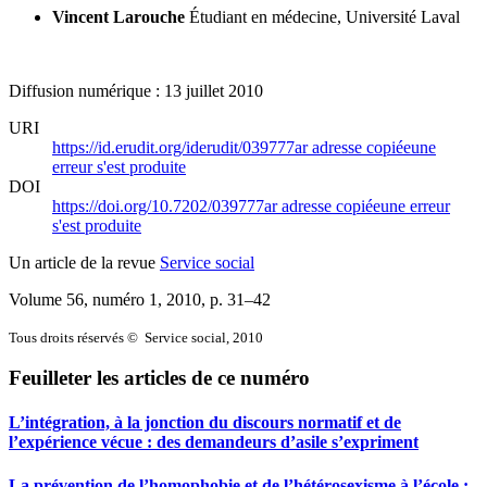
Vincent Larouche
Étudiant en médecine,
Université Laval
Diffusion numérique : 13 juillet 2010
URI
https://id.erudit.org/iderudit/039777ar
adresse copiée
une
erreur s'est produite
DOI
https://doi.org/10.7202/039777ar
adresse copiée
une erreur
s'est produite
Un article de la revue
Service social
Volume 56, numéro 1, 2010
, p. 31–42
Tous droits réservés © Service social, 2010
Feuilleter les articles de ce numéro
L’intégration, à la jonction du discours normatif et de
l’expérience vécue : des demandeurs d’asile s’expriment
La prévention de l’homophobie et de l’hétérosexisme à l’école :