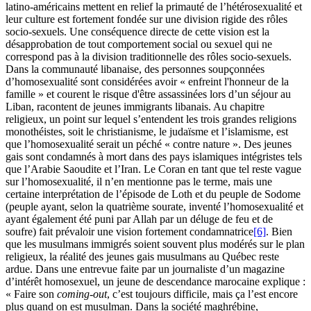
latino-américains mettent en relief la primauté de l’hétérosexualité et
leur culture est fortement fondée sur une division rigide des rôles
socio-sexuels. Une conséquence directe de cette vision est la
désapprobation de tout comportement social ou sexuel qui ne
correspond pas à la division traditionnelle des rôles socio-sexuels.
Dans la communauté libanaise, des personnes soupçonnées
d’homosexualité sont considérées avoir « enfreint l'honneur de la
famille » et courent le risque d'être assassinées lors d’un séjour au
Liban, racontent de jeunes immigrants libanais. Au chapitre
religieux, un point sur lequel s’entendent les trois grandes religions
monothéistes, soit le christianisme, le judaïsme et l’islamisme, est
que l’homosexualité serait un péché « contre nature ». Des jeunes
gais sont condamnés à mort dans des pays islamiques intégristes tels
que l’Arabie Saoudite et l’Iran. Le Coran en tant que tel reste vague
sur l’homosexualité, il n’en mentionne pas le terme, mais une
certaine interprétation de l’épisode de Loth et du peuple de Sodome
(peuple ayant, selon la quatrième sourate, inventé l’homosexualité et
ayant également été puni par Allah par un déluge de feu et de
soufre) fait prévaloir une vision fortement condamnatrice
[6]
. Bien
que les musulmans immigrés soient souvent plus modérés sur le plan
religieux, la réalité des jeunes gais musulmans au Québec reste
ardue. Dans une entrevue faite par un journaliste d’un magazine
d’intérêt homosexuel, un jeune de descendance marocaine explique :
« Faire son
coming-out
, c’est toujours difficile, mais ça l’est encore
plus quand on est musulman. Dans la société maghrébine,