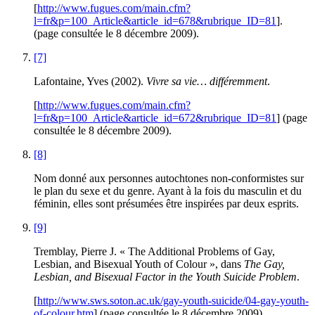
[
http://www.fugues.com/main.cfm?
l=fr&p=100_Article&article_id=678&rubrique_ID=81
].
(page consultée le 8 décembre 2009).
[7]
Lafontaine, Yves (2002).
Vivre sa vie… différemment
.
[
http://www.fugues.com/main.cfm?
l=fr&p=100_Article&article_id=672&rubrique_ID=81
] (page
consultée le 8 décembre 2009).
[8]
Nom donné aux personnes autochtones non-conformistes sur
le plan du sexe et du genre. Ayant à la fois du masculin et du
féminin, elles sont présumées être inspirées par deux esprits.
[9]
Tremblay, Pierre J. « The Additional Problems of Gay,
Lesbian, and Bisexual Youth of Colour », dans
The Gay,
Lesbian, and Bisexual Factor in the Youth Suicide Problem
.
[
http://www.sws.soton.ac.uk/gay-youth-suicide/04-gay-youth-
of-colour.htm
] (page consultée le 8 décembre 2009).