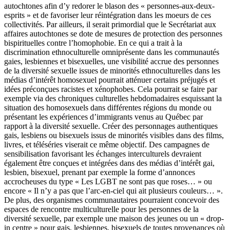
autochtones afin d’y redorer le blason des « personnes-aux-deux-
esprits » et de favoriser leur réintégration dans les moeurs de ces
collectivités. Par ailleurs, il serait primordial que le Secrétariat aux
affaires autochtones se dote de mesures de protection des personnes
bispirituelles contre l’homophobie. En ce qui a trait à la
discrimination ethnoculturelle omniprésente dans les communautés
gaies, lesbiennes et bisexuelles, une visibilité accrue des personnes
de la diversité sexuelle issues de minorités ethnoculturelles dans les
médias d’intérêt homosexuel pourrait atténuer certains préjugés et
idées préconçues racistes et xénophobes. Cela pourrait se faire par
exemple via des chroniques culturelles hebdomadaires esquissant la
situation des homosexuels dans différentes régions du monde ou
présentant les expériences d’immigrants venus au Québec par
rapport à la diversité sexuelle. Créer des personnages authentiques
gais, lesbiens ou bisexuels issus de minorités visibles dans des films,
livres, et téléséries viserait ce même objectif. Des campagnes de
sensibilisation favorisant les échanges interculturels devraient
également être conçues et intégrées dans des médias d’intérêt gai,
lesbien, bisexuel, prenant par exemple la forme d’annonces
accrocheuses du type « Les LGBT ne sont pas que roses… » ou
encore « Il n’y a pas que l’arc-en-ciel qui ait plusieurs couleurs… ».
De plus, des organismes communautaires pourraient concevoir des
espaces de rencontre multiculturelle pour les personnes de la
diversité sexuelle, par exemple une maison des jeunes ou un « drop-
in centre » pour gais, lesbiennes, bisexuels de toutes provenances où