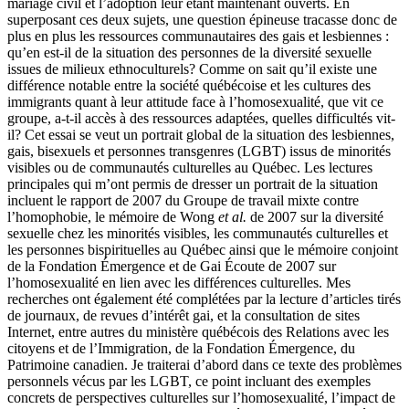
mariage civil et l’adoption leur étant maintenant ouverts. En
superposant ces deux sujets, une question épineuse tracasse donc de
plus en plus les ressources communautaires des gais et lesbiennes :
qu’en est-il de la situation des personnes de la diversité sexuelle
issues de milieux ethnoculturels? Comme on sait qu’il existe une
différence notable entre la société québécoise et les cultures des
immigrants quant à leur attitude face à l’homosexualité, que vit ce
groupe, a-t-il accès à des ressources adaptées, quelles difficultés vit-
il? Cet essai se veut un portrait global de la situation des lesbiennes,
gais, bisexuels et personnes transgenres (LGBT) issus de minorités
visibles ou de communautés culturelles au Québec. Les lectures
principales qui m’ont permis de dresser un portrait de la situation
incluent le rapport de 2007 du Groupe de travail mixte contre
l’homophobie, le mémoire de Wong
et al.
de 2007 sur la diversité
sexuelle chez les minorités visibles, les communautés culturelles et
les personnes bispirituelles au Québec ainsi que le mémoire conjoint
de la Fondation Émergence et de Gai Écoute de 2007 sur
l’homosexualité en lien avec les différences culturelles. Mes
recherches ont également été complétées par la lecture d’articles tirés
de journaux, de revues d’intérêt gai, et la consultation de sites
Internet, entre autres du ministère québécois des Relations avec les
citoyens et de l’Immigration, de la Fondation Émergence, du
Patrimoine canadien. Je traiterai d’abord dans ce texte des problèmes
personnels vécus par les LGBT, ce point incluant des exemples
concrets de perspectives culturelles sur l’homosexualité, l’impact de