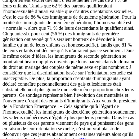
comportement sexuel déviant, c’est seulement le cas de 24 % de
leurs enfants. Tandis que 62 % des parents qualifieraient
l’homosexualité d’aussi valable que d’autres orientations sexuelles,
c’est le cas de 86 % des immigrants de deuxième génération. Pour la
moitié des immigrants de première génération, l’homosexualité est
« normale », alors que 71 % de leurs descendants la qualifient ainsi.
Cinquante-six pour cent (56 %) des immigrants de première
génération ont avoué qu’ils seraient honteux de dévoiler à leur
famille qu’un de leurs enfants est homosexuel(le), tandis que 81 %
de leurs enfants ont déclaré qu’ils n’auraient pas ce sentiment. Dans
le même ordre d’idées, les immigrants de seconde génération se
montraient beaucoup plus ouverts que leurs parents dans le domaine
du droit au mariage des couples de même sexe et plus nombreux à
considérer que la discrimination basée sur l’orientation sexuelle est
inacceptable. De plus, la proportion d’enfants d’immigrants ayant
déclaré connaître personnellement des gais et lesbiennes était
substantiellement plus grande que cette même proportion chez leurs
parents. Ce sondage représente bien l’évolution des mentalités et
l’ouverture d’esprit des enfants d’immigrants. Aux yeux du président
de la Fondation Émergence : « Cela signifie qu’à l’égard de
l’homosexualité, les immigrants de deuxième génération soutiennent
les valeurs québécoises d’égalité plus que leurs parents. Dans le cas
où plusieurs de ces parents viennent de pays qui punissent des gens
en raison de leur orientation sexuelle, c’est un vrai plaisir de
découvrir que ces jeunes abandonnent certaines valeurs alors qu’ils