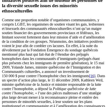
Initiatives positives afin de soutenir les personnes de
la diversité sexuelle issues des minorités
ethnoculturelles
Comme une proportion notable d’organismes communautaires, y
compris LGBT, les organismes de soutien visant les gais, lesbiennes
et bisexuels des communautés ethnoculturelles n’ont qu’un maigre
soutien financier des gouvernements provinciaux et fédéraux, les
limitant souvent fortement dans leur mission d’aide et d’amélioration
de la condition de ces groupes. Néanmoins, des initiatives positives
voient le jour afin de combler ces lacunes. En effet, à la suite du
dévoilement par la Fondation Émergence du sondage québécois
mentionné plus haut qui fait état de l’étendue des préjugés
homophobes dans les communautés d’immigrants (préjugés étant
plus présents chez les immigrants de première génération), le 15 mai
2009, Yolande James, ministre québécoise de l’Immigration et des
Communautés culturelles, a annoncé un investissement de
150 000 $ pour contrer l’homophobie chez les immigrants
[16]
. Dans
un spectre d’action plus large, le 11 décembre 2009, Kathleen Weil,
ministre québécoise de la Justice et ministre responsable de la lutte
contre l’homophobie, a déposé la
Politique québécoise de lutte
contre l’homophobie
, « l’une des pièces maîtresses d’une stratégie
plus large devant mener à la reconnaissance pleine et entière des
personnes de minorités sexuelles, à leur soutien sur les plans
institutionnel et communautaire et à l’amélioration des connaissances