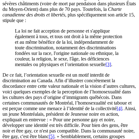
sévères châtiments (voire de mort par pendaison dans plusieurs États
du Moyen-Orient) dans plus de 70 pays. Toutefois, la
Charte
canadienne des droits et libertés
, plus spécifiquement son article 15,
stipule que :
La loi ne fait acception de personne et s'applique
également à tous, et tous ont droit à la même protection
et au même bénéfice de la loi, indépendamment de
toute discrimination, notamment des discriminations
fondées sur la race, l'origine nationale ou ethnique, la
couleur, la religion, le sexe, l'âge, les déficiences
mentales ou physiques et l’orientation sexuelle
[3]
.
De ce fait, l’orientation sexuelle est un motif interdit de
discrimination au Canada. Afin d’illustrer concrètement la
discordance entre cette valeur nationale et la vision d’autres cultures,
voici quelques exemples de la perception de l’homosexualité dans
les cultures des pays d’origine d’immigrants québécois. Dans
certaines communautés de Montréal, l’homosexualité est taboue et
est perçue comme une menace à l’identité de la collectivité
[4]
. Ainsi,
un jeune Montréalais, président de Jeunesse noire en action,
expliquait en entrevue : « Pour une personne gay et noire,
développer une identité est très difficile. Pour bien des gens, être
noir et être gay, ce n'est pas compatible. Dans la communauté noire,
être gay, c'est être blanc
[5]
. » Semblablement, certains groupes