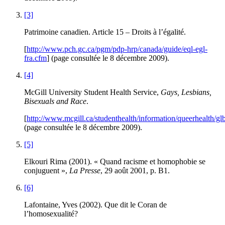
[3]
Patrimoine canadien. Article 15 – Droits à l’égalité.
[
http://www.pch.gc.ca/pgm/pdp-hrp/canada/guide/eql-egl-
fra.cfm
] (page consultée le 8 décembre 2009).
[4]
McGill University Student Health Service,
Gays, Lesbians,
Bisexuals and Race
.
[
http://www.mcgill.ca/studenthealth/information/queerhealth/gl
(page consultée le 8 décembre 2009).
[5]
Elkouri Rima (2001). « Quand racisme et homophobie se
conjuguent »,
La Presse
, 29 août 2001, p. B1.
[6]
Lafontaine, Yves (2002). Que dit le Coran de
l’homosexualité?