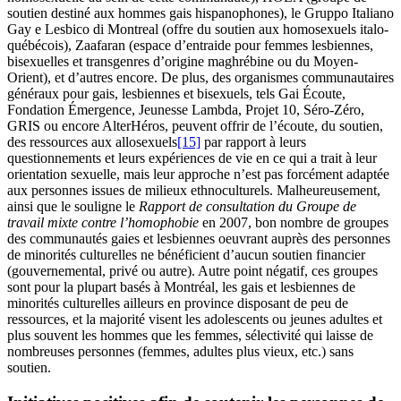
soutien destiné aux hommes gais hispanophones), le Gruppo Italiano
Gay e Lesbico di Montreal (offre du soutien aux homosexuels italo-
québécois), Zaafaran (espace d’entraide pour femmes lesbiennes,
bisexuelles et transgenres d’origine maghrébine ou du Moyen-
Orient), et d’autres encore. De plus, des organismes communautaires
généraux pour gais, lesbiennes et bisexuels, tels Gai Écoute,
Fondation Émergence, Jeunesse Lambda, Projet 10, Séro-Zéro,
GRIS ou encore AlterHéros, peuvent offrir de l’écoute, du soutien,
des ressources aux allosexuels
[15]
par rapport à leurs
questionnements et leurs expériences de vie en ce qui a trait à leur
orientation sexuelle, mais leur approche n’est pas forcément adaptée
aux personnes issues de milieux ethnoculturels. Malheureusement,
ainsi que le souligne le
Rapport de consultation du Groupe de
travail mixte contre l’homophobie
en 2007, bon nombre de groupes
des communautés gaies et lesbiennes oeuvrant auprès des personnes
de minorités culturelles ne bénéficient d’aucun soutien financier
(gouvernemental, privé ou autre). Autre point négatif, ces groupes
sont pour la plupart basés à Montréal, les gais et lesbiennes de
minorités culturelles ailleurs en province disposant de peu de
ressources, et la majorité visent les adolescents ou jeunes adultes et
plus souvent les hommes que les femmes, sélectivité qui laisse de
nombreuses personnes (femmes, adultes plus vieux, etc.) sans
soutien.