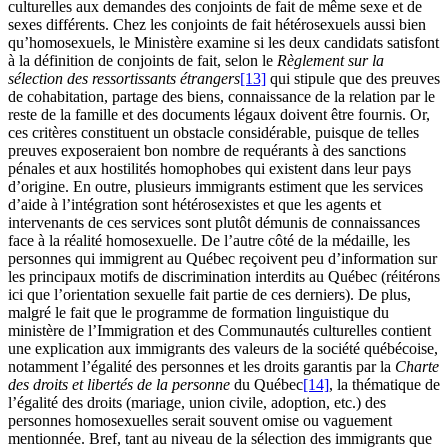
culturelles aux demandes des conjoints de fait de même sexe et de
sexes différents. Chez les conjoints de fait hétérosexuels aussi bien
qu’homosexuels, le Ministère examine si les deux candidats satisfont
à la définition de conjoints de fait, selon le
Règlement sur la
sélection des ressortissants étrangers
[13]
qui stipule que des preuves
de cohabitation, partage des biens, connaissance de la relation par le
reste de la famille et des documents légaux doivent être fournis. Or,
ces critères constituent un obstacle considérable, puisque de telles
preuves exposeraient bon nombre de requérants à des sanctions
pénales et aux hostilités homophobes qui existent dans leur pays
d’origine. En outre, plusieurs immigrants estiment que les services
d’aide à l’intégration sont hétérosexistes et que les agents et
intervenants de ces services sont plutôt démunis de connaissances
face à la réalité homosexuelle. De l’autre côté de la médaille, les
personnes qui immigrent au Québec reçoivent peu d’information sur
les principaux motifs de discrimination interdits au Québec (réitérons
ici que l’orientation sexuelle fait partie de ces derniers). De plus,
malgré le fait que le programme de formation linguistique du
ministère de l’Immigration et des Communautés culturelles contient
une explication aux immigrants des valeurs de la société québécoise,
notamment l’égalité des personnes et les droits garantis par la
Charte
des droits et libertés de la personne
du Québec
[14]
, la thématique de
l’égalité des droits (mariage, union civile, adoption, etc.) des
personnes homosexuelles serait souvent omise ou vaguement
mentionnée. Bref, tant au niveau de la sélection des immigrants que