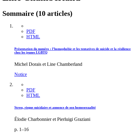
Sommaire (10 articles)
PDF
HTML
Présentation du numéro : l’homophobie et les tentatives de suicide et la résilience
chez les jeunes LGBTQ
Michel Dorais et Line Chamberland
Notice
PDF
HTML
Stress, risque suicidaire et annonce de son homosexualité
Élodie Charbonnier et Pierluigi Graziani
p. 1–16