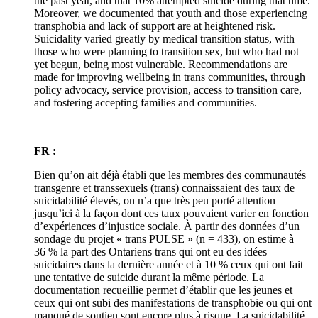
the past year, and that 10% attempted suicide during that time.
Moreover, we documented that youth and those experiencing
transphobia and lack of support are at heightened risk.
Suicidality varied greatly by medical transition status, with
those who were planning to transition sex, but who had not
yet begun, being most vulnerable. Recommendations are
made for improving wellbeing in trans communities, through
policy advocacy, service provision, access to transition care,
and fostering accepting families and communities.
FR :
Bien qu’on ait déjà établi que les membres des communautés
transgenre et transsexuels (trans) connaissaient des taux de
suicidabilité élevés, on n’a que très peu porté attention
jusqu’ici à la façon dont ces taux pouvaient varier en fonction
d’expériences d’injustice sociale. À partir des données d’un
sondage du projet « trans PULSE » (n = 433), on estime à
36 % la part des Ontariens trans qui ont eu des idées
suicidaires dans la dernière année et à 10 % ceux qui ont fait
une tentative de suicide durant la même période. La
documentation recueillie permet d’établir que les jeunes et
ceux qui ont subi des manifestations de transphobie ou qui ont
manqué de soutien sont encore plus à risque. La suicidabilité