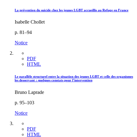
La prévention du suicide chez les jeunes LGBT accueillis au Refuge en France
Isabelle Chollet
p. 81–94
Notice
PDF
HTML
Le parallèle structurel entre la situation des jeunes LGBT et celle des organismes
les desservant : quelques constats pour l’intervention
Bruno Laprade
p. 95–103
Notice
PDF
HTML