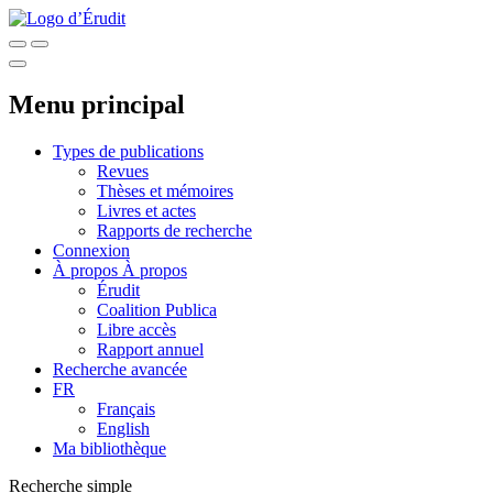
Menu principal
Types de publications
Revues
Thèses et mémoires
Livres et actes
Rapports de recherche
Connexion
À propos
À propos
Érudit
Coalition Publica
Libre accès
Rapport annuel
Recherche avancée
FR
Français
English
Ma bibliothèque
Recherche simple