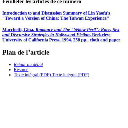
Feuilleter les articles de ce numéro
Introduction to and Discussion Summary of Lin Yaofu's
"Toward a Version of China: The Taiwan Experience"
Marchetti, Gina.
Romance and The "Yellow Peril": Race, Sex
and Discursive Strategies in Hollywood Fiction
. Berkeley:
University of California Press, 1994. 258 pp., cloth and paper
Plan de l’article
Retour au début
Résumé
Texte intégral (PDF)
Texte intégral (PDF)