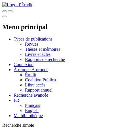
Menu principal
Types de publications
Revues
Thèses et mémoires
Livres et actes
Rapports de recherche
Connexion
À propos
À propos
Érudit
Coalition Publica
Libre accès
Rapport annuel
Recherche avancée
FR
Français
English
Ma bibliothèque
Recherche simple