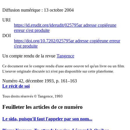
Diffusion numérique : 13 octobre 2004
URI
https://id.erudit.org/iderudit/025795ar
adresse copiée
une
erreur s'est produite
DOI
https://doi.org/10.7202/025795ar
adresse copiée
une erreur
s'est produite
Un compte rendu de la revue
Tangence
Ce document est le compte rendu d'une autre oeuvre tel qu'un livre ou un film.
L'oeuvre originale discutée ici n'est pas disponible sur cette plateforme.
Numéro 42, décembre 1993
, p. 161–163
Le récit de soi
Tous droits réservés © Tangence, 1993
Feuilleter les articles de ce numéro
Le sida, puisqu'il faut l'appeler par son nom...