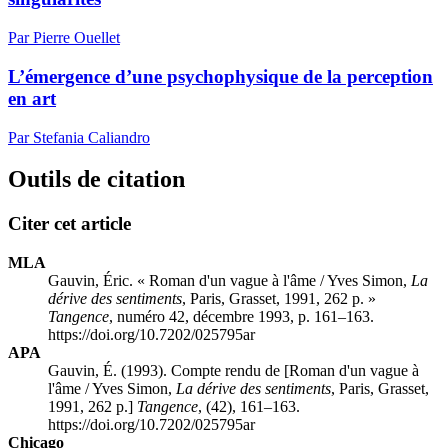
Par Pierre Ouellet
L’émergence d’une psychophysique de la perception
en art
Par Stefania Caliandro
Outils de citation
Citer cet article
MLA
Gauvin, Éric. « Roman d'un vague à l'âme / Yves Simon,
La
dérive des sentiments
, Paris, Grasset, 1991, 262 p. »
Tangence
, numéro 42, décembre 1993, p. 161–163.
https://doi.org/10.7202/025795ar
APA
Gauvin, É. (1993). Compte rendu de [Roman d'un vague à
l'âme / Yves Simon,
La dérive des sentiments
, Paris, Grasset,
1991, 262 p.]
Tangence
, (42), 161–163.
https://doi.org/10.7202/025795ar
Chicago