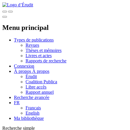
Menu principal
Types de publications
Revues
Thèses et mémoires
Livres et actes
Rapports de recherche
Connexion
À propos
À propos
Érudit
Coalition Publica
Libre accès
Rapport annuel
Recherche avancée
FR
Français
English
Ma bibliothèque
Recherche simple