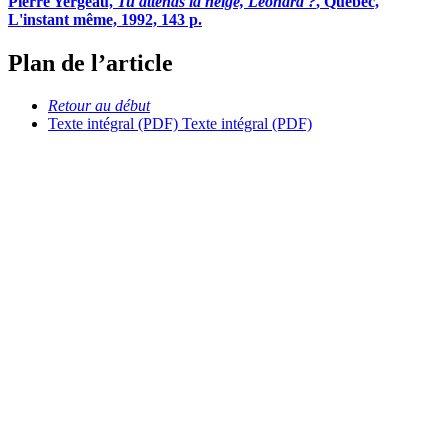
Pierre Yergeau,
Tu attends la neige, Léonard ?
, Québec,
L'instant même, 1992, 143 p.
Plan de l’article
Retour au début
Texte intégral (PDF)
Texte intégral (PDF)