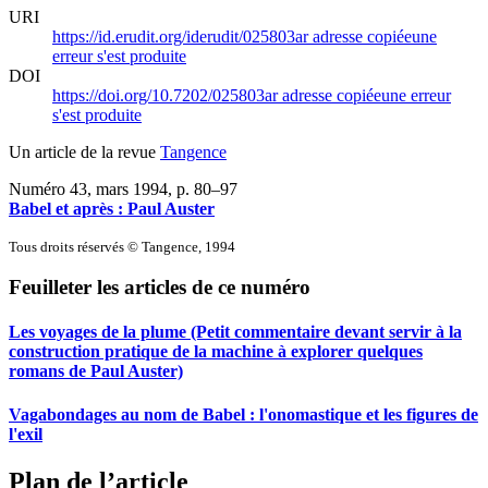
URI
https://id.erudit.org/iderudit/025803ar
adresse copiée
une
erreur s'est produite
DOI
https://doi.org/10.7202/025803ar
adresse copiée
une erreur
s'est produite
Un article de la revue
Tangence
Numéro 43, mars 1994
, p. 80–97
Babel et après : Paul Auster
Tous droits réservés © Tangence, 1994
Feuilleter les articles de ce numéro
Les voyages de la plume (Petit commentaire devant servir à la
construction pratique de la machine à explorer quelques
romans de Paul Auster)
Vagabondages au nom de Babel : l'onomastique et les figures de
l'exil
Plan de l’article