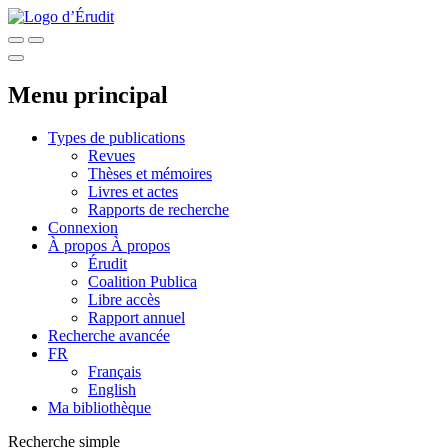
Menu principal
Types de publications
Revues
Thèses et mémoires
Livres et actes
Rapports de recherche
Connexion
À propos
À propos
Érudit
Coalition Publica
Libre accès
Rapport annuel
Recherche avancée
FR
Français
English
Ma bibliothèque
Recherche simple