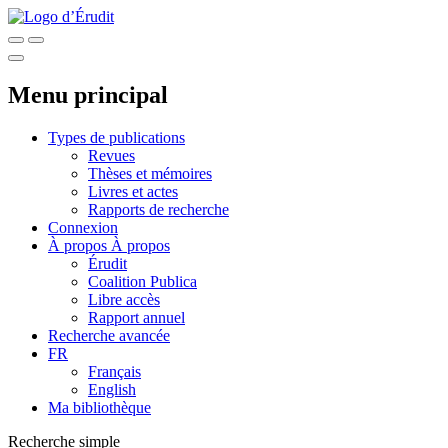
Menu principal
Types de publications
Revues
Thèses et mémoires
Livres et actes
Rapports de recherche
Connexion
À propos
À propos
Érudit
Coalition Publica
Libre accès
Rapport annuel
Recherche avancée
FR
Français
English
Ma bibliothèque
Recherche simple