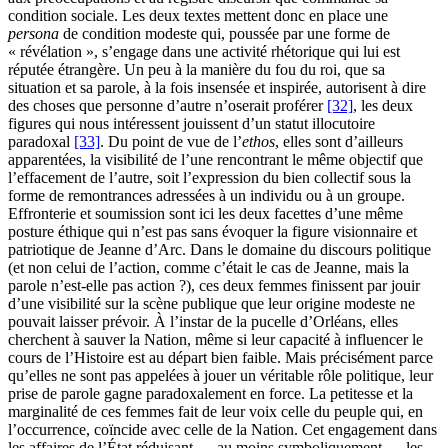
condition sociale. Les deux textes mettent donc en place une
persona
de condition modeste qui, poussée par une forme de
« révélation », s’engage dans une activité rhétorique qui lui est
réputée étrangère. Un peu à la manière du fou du roi, que sa
situation et sa parole, à la fois insensée et inspirée, autorisent à dire
des choses que personne d’autre n’oserait proférer
[32]
, les deux
figures qui nous intéressent jouissent d’un statut illocutoire
paradoxal
[33]
. Du point de vue de l’
ethos
, elles sont d’ailleurs
apparentées, la visibilité de l’une rencontrant le même objectif que
l’effacement de l’autre, soit l’expression du bien collectif sous la
forme de remontrances adressées à un individu ou à un groupe.
Effronterie et soumission sont ici les deux facettes d’une même
posture éthique qui n’est pas sans évoquer la figure visionnaire et
patriotique de Jeanne d’Arc. Dans le domaine du discours politique
(et non celui de l’action, comme c’était le cas de Jeanne, mais la
parole n’est-elle pas action ?), ces deux femmes finissent par jouir
d’une visibilité sur la scène publique que leur origine modeste ne
pouvait laisser prévoir. À l’instar de la pucelle d’Orléans, elles
cherchent à sauver la Nation, même si leur capacité à influencer le
cours de l’Histoire est au départ bien faible. Mais précisément parce
qu’elles ne sont pas appelées à jouer un véritable rôle politique, leur
prise de parole gagne paradoxalement en force. La petitesse et la
marginalité de ces femmes fait de leur voix celle du peuple qui, en
l’occurrence, coïncide avec celle de la Nation. Cet engagement dans
les affaires de l’État réduisant — au moins symboliquement — les