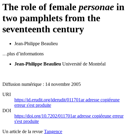
The role of female
personae
in
two pamphlets from the
seventeenth century
Jean-Philippe Beaulieu
…plus d’informations
Jean-Philippe Beaulieu
Université de Montréal
Diffusion numérique : 14 novembre 2005
URI
https://id.erudit.org/iderudit/011701ar
adresse copiée
une
erreur s'est produite
DOI
https://doi.org/10.7202/011701ar
adresse copiée
une erreur
s'est produite
Un article de la revue
Tangence