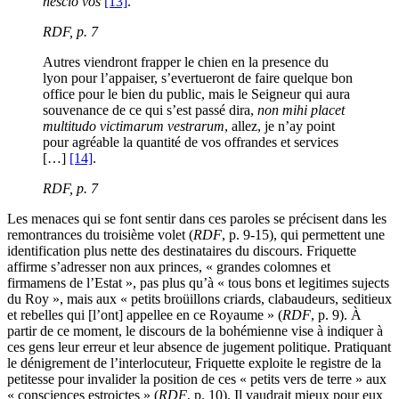
nescio vos
[13]
.
RDF
, p. 7
Autres viendront frapper le chien en la presence du
lyon pour l’appaiser, s’evertueront de faire quelque bon
office pour le bien du public, mais le Seigneur qui aura
souvenance de ce qui s’est passé dira,
non mihi placet
multitudo victimarum vestrarum
, allez, je n’ay point
pour agréable la quantité de vos offrandes et services
[…]
[14]
.
RDF
, p. 7
Les menaces qui se font sentir dans ces paroles se précisent dans les
remontrances du troisième volet (
RDF
, p. 9-15), qui permettent une
identification plus nette des destinataires du discours. Friquette
affirme s’adresser non aux princes, « grandes colomnes et
firmamens de l’Estat », pas plus qu’à « tous bons et legitimes sujects
du Roy », mais aux « petits broüillons criards, clabaudeurs, seditieux
et rebelles qui [l’ont] appellee en ce Royaume » (
RDF
, p. 9). À
partir de ce moment, le discours de la bohémienne vise à indiquer à
ces gens leur erreur et leur absence de jugement politique. Pratiquant
le dénigrement de l’interlocuteur, Friquette exploite le registre de la
petitesse pour invalider la position de ces « petits vers de terre » aux
« consciences estroictes » (
RDF
, p. 10). Il vaudrait mieux pour eux