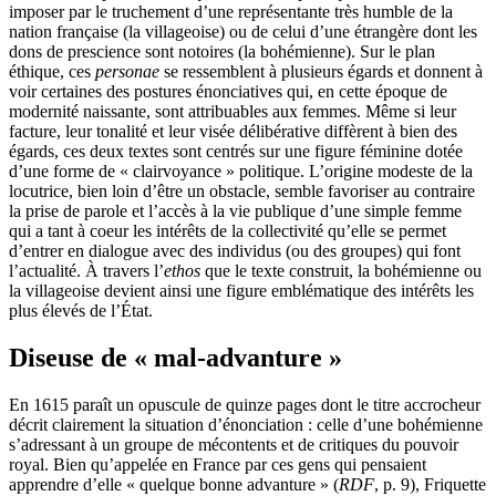
imposer par le truchement d’une représentante très humble de la
nation française (la villageoise) ou de celui d’une étrangère dont les
dons de prescience sont notoires (la bohémienne). Sur le plan
éthique, ces
personae
se ressemblent à plusieurs égards et donnent à
voir certaines des postures énonciatives qui, en cette époque de
modernité naissante, sont attribuables aux femmes. Même si leur
facture, leur tonalité et leur visée délibérative diffèrent à bien des
égards, ces deux textes sont centrés sur une figure féminine dotée
d’une forme de « clairvoyance » politique. L’origine modeste de la
locutrice, bien loin d’être un obstacle, semble favoriser au contraire
la prise de parole et l’accès à la vie publique d’une simple femme
qui a tant à coeur les intérêts de la collectivité qu’elle se permet
d’entrer en dialogue avec des individus (ou des groupes) qui font
l’actualité. À travers l’
ethos
que le texte construit, la bohémienne ou
la villageoise devient ainsi une figure emblématique des intérêts les
plus élevés de l’État.
Diseuse de « mal-advanture »
En 1615 paraît un opuscule de quinze pages dont le titre accrocheur
décrit clairement la situation d’énonciation : celle d’une bohémienne
s’adressant à un groupe de mécontents et de critiques du pouvoir
royal. Bien qu’appelée en France par ces gens qui pensaient
apprendre d’elle « quelque bonne advanture » (
RDF
, p. 9), Friquette