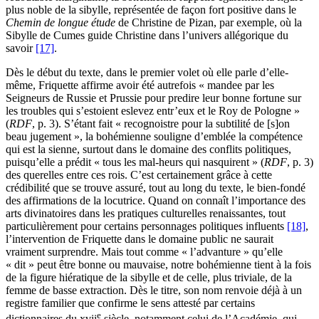
plus noble de la sibylle, représentée de façon fort positive dans le
Chemin de longue étude
de Christine de Pizan, par exemple, où la
Sibylle de Cumes guide Christine dans l’univers allégorique du
savoir
[17]
.
Dès le début du texte, dans le premier volet où elle parle d’elle-
même, Friquette affirme avoir été autrefois « mandee par les
Seigneurs de Russie et Prussie pour predire leur bonne fortune sur
les troubles qui s’estoient eslevez entr’eux et le Roy de Pologne »
(
RDF
, p. 3). S’étant fait « recognoistre pour la subtilité de [s]on
beau jugement », la bohémienne souligne d’emblée la compétence
qui est la sienne, surtout dans le domaine des conflits politiques,
puisqu’elle a prédit « tous les mal-heurs qui nasquirent » (
RDF
, p. 3)
des querelles entre ces rois. C’est certainement grâce à cette
crédibilité que se trouve assuré, tout au long du texte, le bien-fondé
des affirmations de la locutrice. Quand on connaît l’importance des
arts divinatoires dans les pratiques culturelles renaissantes, tout
particulièrement pour certains personnages politiques influents
[18]
,
l’intervention de Friquette dans le domaine public ne saurait
vraiment surprendre. Mais tout comme « l’advanture » qu’elle
« dit » peut être bonne ou mauvaise, notre bohémienne tient à la fois
de la figure hiératique de la sibylle et de celle, plus triviale, de la
femme de basse extraction. Dès le titre, son nom renvoie déjà à un
registre familier que confirme le sens attesté par certains
e