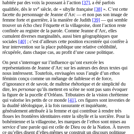
habitée par des voix la poussant à l’action
[37]
, a été parfois
e
qualifiée, dès le
xv
siècle, de « sibylle française
[38]
». C’est cette
facette du personnage de Jeanne d’Arc — et non pas son image de
femme forte et guerrière, à la manière de Judith
[39]
— qui semble
trouver un écho chez Friquette et la villageoise, dont l’action reste
confinée au registre de la parole. Comme Jeanne d’Arc, elles
cumulent diverses marginalités, aussi bien géographiques que
sociales
[40]
; c’est d’ailleurs cette position excentrée qui confère à
leur intervention sur la place publique une relative crédibilité,
récupérée, dans chaque cas, au profit d’une cause politique.
On peut s’interroger sur l’influence qu’ont exercée les
représentations de Jeanne d’Arc sur les auteurs des deux textes qui
nous intéressent. Toutefois, envisagées sous l’angle d’un
ethos
féminin conçu comme un mélange de faiblesse et de force,
d’ignorance et de savoir, de maîtrise rhétorique et de simplicité du
dire, les
personae
qu’ils mettent en scène ne sont pas sans évoquer
la figure de la pucelle d’Orléans. Tributaires de la vision chrétienne
qui valorise les petits de ce monde
[41]
, ces figures sont investies de
la dualité idéologique, à la fois rassurante et inquiétante,
généralement attribuée à la femme et qui contribue à rendre très
floues les frontières identitaires entre la sibylle et la sorcière. Pour la
bohémienne et la villageoise, les marques de l’
ethos
sont mises au
service d’une parole qui est celle de Dieu ou de la Nation. À travers
ce qu’elles disent d’elles-mêmes se construit un discours politique