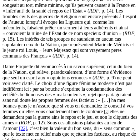
songeait au tort, même minime, qu’ils peuvent causer à la France en
« infer[ant] de la santé et repos de l’Estat » (
RDF
, p. 14). Les
troubles civils des guerres de Religion sont encore présents à l’esprit
de l’auteur, lorsqu’il évoque les Ligueurs qui, comme les
mécontents, faisaient prêter un serment à leurs adhérents et ainsi
« couvoient la ruine de l’Estat de ce nom specieux d’union » (
RDF
,
p. 15). Les intérêts de tels groupes ne sauraient en aucun cas
supplanter ceux de la Nation, que représentent Marie de Médicis et
le jeune roi Louis, « leurs Majestez qui sont vrayement peres
communs des François » (
RDF
, p. 14).
Dame Friquette dit avoir accès à un savoir supérieur, celui du bien
de la Nation, qui relève, paradoxalement, d’une forme d’évidence
que seul un esprit aux « oppinions erronees » (
RDF
, p. 9) ne peut
voir avec clarté. Le choix d’une figure féminine modeste n’est pas
indifférent ici ; par sa bouche s’exprime la condamnation des
velléités belliqueuses des « mal-contents », rejet que partageraient
sans nul doute les propres femmes des factieux : « […] ha mes
bonnes gens je m’assure que si vous en demandiez le conseil à vos
femmes qu’elles vous chanteraient bien le contraire [;] elles ne
demandent pas la guerre ains le repos et le jeu, et non le cliquetis des
armes » (
RDF
, p. 12). Sous ces allusions plaisantes au jeu de
l’amour
[22]
, c’est bien la valeur du bon sens, du « sens commun »,
que le texte met en relief mais que rejettent les factieux, au risque de
s’aliéner leurs proches.