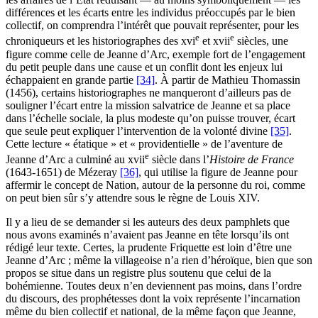
différences et les écarts entre les individus préoccupés par le bien
collectif, on comprendra l’intérêt que pouvait représenter, pour les
e
e
chroniqueurs et les historiographes des
xvi
et
xvii
siècles, une
figure comme celle de Jeanne d’Arc, exemple fort de l’engagement
du petit peuple dans une cause et un conflit dont les enjeux lui
échappaient en grande partie
[34]
. À partir de Mathieu Thomassin
(1456), certains historiographes ne manqueront d’ailleurs pas de
souligner l’écart entre la mission salvatrice de Jeanne et sa place
dans l’échelle sociale, la plus modeste qu’on puisse trouver, écart
que seule peut expliquer l’intervention de la volonté divine
[35]
.
Cette lecture « étatique » et « providentielle » de l’aventure de
e
Jeanne d’Arc a culminé au
xvii
siècle dans l’
Histoire de France
(1643-1651) de Mézeray
[36]
, qui utilise la figure de Jeanne pour
affermir le concept de Nation, autour de la personne du roi, comme
on peut bien sûr s’y attendre sous le règne de Louis XIV.
Il y a lieu de se demander si les auteurs des deux pamphlets que
nous avons examinés n’avaient pas Jeanne en tête lorsqu’ils ont
rédigé leur texte. Certes, la prudente Friquette est loin d’être une
Jeanne d’Arc ; même la villageoise n’a rien d’héroïque, bien que son
propos se situe dans un registre plus soutenu que celui de la
bohémienne. Toutes deux n’en deviennent pas moins, dans l’ordre
du discours, des prophétesses dont la voix représente l’incarnation
même du bien collectif et national, de la même façon que Jeanne,