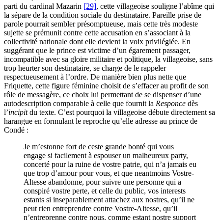
parti du cardinal Mazarin
[29]
, cette villageoise souligne l’abîme qui
la sépare de la condition sociale du destinataire. Pareille prise de
parole pourrait sembler présomptueuse, mais cette très modeste
sujette se prémunit contre cette accusation en s’associant à la
collectivité nationale dont elle devient la voix privilégiée. En
suggérant que le prince est victime d’un égarement passager,
incompatible avec sa gloire militaire et politique, la villageoise, sans
trop heurter son destinataire, se charge de le rappeler
respectueusement à l’ordre. De manière bien plus nette que
Friquette, cette figure féminine choisit de s’effacer au profit de son
rôle de messagère, ce choix lui permettant de se dispenser d’une
autodescription comparable à celle que fournit la
Responce
dès
l’
incipit
du texte. C’est pourquoi la villageoise débute directement sa
harangue en formulant le reproche qu’elle adresse au prince de
Condé :
Je m’estonne fort de ceste grande bonté qui vous
engage si facilement à espouser un malheureux party,
concerté pour la ruine de vostre patrie, qui n’a jamais eu
que trop d’amour pour vous, et que neantmoins Vostre-
Altesse abandonne, pour suivre une personne qui a
conspiré vostre perte, et celle du public, vos interests
estants si inseparablement attachez aux nostres, qu’il ne
peut rien entreprendre contre Vostre-Altesse, qu’il
n’entreprenne contre nous, comme estant nostre support