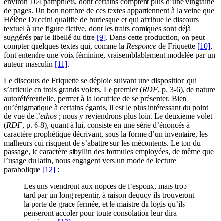
environ 104 pamphlets, dont certains comptent plus d’une vingtaine
de pages. Un bon nombre de ces textes appartiennent à la veine que
Hélène Duccini qualifie de burlesque et qui attribue le discours
textuel à une figure fictive, dont les traits comiques sont déjà
suggérés par le libellé du titre
[9]
. Dans cette production, on peut
compter quelques textes qui, comme la
Responce
de Friquette
[10]
,
font entendre une voix féminine, vraisemblablement modelée par un
auteur masculin
[11]
.
Le discours de Friquette se déploie suivant une disposition qui
s’articule en trois grands volets. Le premier (
RDF
, p. 3-6), de nature
autoréférentielle, permet à la locutrice de se présenter. Bien
qu’énigmatique à certains égards, il est le plus intéressant du point
de vue de l’
ethos
; nous y reviendrons plus loin. Le deuxième volet
(
RDF
, p. 6-8), quant à lui, consiste en une série d’énoncés à
caractère prophétique décrivant, sous la forme d’un inventaire, les
malheurs qui risquent de s’abattre sur les mécontents. Le ton du
passage, le caractère sibyllin des formules employées, de même que
l’usage du latin, nous engagent vers un mode de lecture
parabolique
[12]
:
Les uns viendront aux nopces de l’espoux, mais trop
tard par un long repentir, à raison dequoy ils trouveront
la porte de grace fermée, et le maistre du logis qu’ils
penseront accoler pour toute consolation leur dira