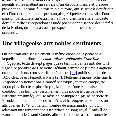
négatifs en les mettant au service d’un discours inspiré et presque
providentiel. Femme à la fois faible et forte, qui se situe à l’extérieur
et à l’intérieur de la politique française, Friquette est investie d’une
mission particulière qu’exprime l’
ethos
d’une messagère modeste
dont l’autorité est cependant assurée par sa connaissance des intérêts
de la Nation, qu’elle a à coeur presque autant que les siens
propres…
Une villageoise aux nobles sentiments
On pourrait dire sensiblement la même chose de la
persona
à
laquelle sont attribués
Les admirables sentiments d’une fille
Villageoise
, texte de sept pages qui se termine par les initiales C.H.,
signature possible de Charlotte Hénault, femme de plume à laquelle
on doit plusieurs courts écrits polémiques
[26]
publiés autour de
1650 chez Jean Hénault, à Paris
[27]
. Nettement moins riche que la
Responce
en indications à caractère éthique, ce texte campe, de
façon plus directe et plus simple, la figure d’une Française de
condition très humble (certainement plus modeste que celle de
l’auteure présumée), qui se mêle de politique en pleine période de
Fronde, à la manière de ces fruitières et harengères auxquelles on
attribue, en 1649, un certain nombre de mazarinades
[28]
. En
adressant une remontrance à un prince de sang royal, Louis II de
Bourbon, dit le Grand Condé, afin de l’exhorter à abandonner le