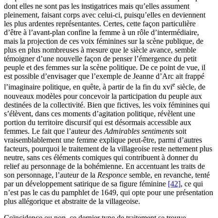
dont elles ne sont pas les instigatrices mais qu’elles assument
pleinement, faisant corps avec celui-ci, puisqu’elles en deviennent
les plus ardentes représentantes. Certes, cette façon particulière
d’être à l’avant-plan confine la femme à un rôle d’intermédiaire,
mais la projection de ces voix féminines sur la scène publique, de
plus en plus nombreuses à mesure que le siècle avance, semble
témoigner d’une nouvelle façon de penser l’émergence du petit
peuple et des femmes sur la scène politique. De ce point de vue, il
est possible d’envisager que l’exemple de Jeanne d’Arc ait frappé
e
l’imaginaire politique, en quête, à partir de la fin du
xvi
siècle, de
nouveaux modèles pour concevoir la participation du peuple aux
destinées de la collectivité. Bien que fictives, les voix féminines qui
s’élèvent, dans ces moments d’agitation politique, révèlent une
portion du territoire discursif qui est désormais accessible aux
femmes. Le fait que l’auteur des
Admirables sentiments
soit
vraisemblablement une femme explique peut-être, parmi d’autres
facteurs, pourquoi le traitement de la villageoise reste nettement plus
neutre, sans ces éléments comiques qui contribuent à donner du
relief au personnage de la bohémienne. En accentuant les traits de
son personnage, l’auteur de la
Responce
semble, en revanche, tenté
par un développement satirique de sa figure féminine
[42]
, ce qui
n’est pas le cas du pamphlet de 1649, qui opte pour une présentation
plus allégorique et abstraite de la villageoise.
Coïncidence ou non, ce dernier type de traitement se trouve