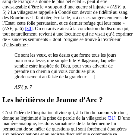
sang de François a donné le plus bel éclat », peut-il être
envisageable d’être le « support d’une guerre si injuste » (
ASV
, p.
5) ? La villageoise rappelle à Condé son devoir de fidélité au sang
des Bourbons : il faut ôter, écrit-elle, « à ces estrangers ennemis de
l’Estat, cette folle persuasion, et ce dernier refuge qui leur reste »
(
ASV
, p. 6)
[30]
. On en arrive ainsi à la conclusion du discours qui,
tout naturellement, revient à une locutrice qui ne visait qu’à exprimer
de « sinceres sentiments » dont l’origine se trouve à l’extérieur
d’elle-même :
Ce sont les veux, et les desirs que forme tous les jours
pour son altesse, une simple fille Villageoise, laquelle
semble estre inspirée de Dieu, pour vous advertir de
prendre un chemin qui vous conduise plus
glorieusement au faiste de la grandeur […].
ASV
, p. 7
Les héritières de Jeanne d’Arc ?
C’est l’idée de l’inspiration divine qui, à la fin du parcours textuel,
donne sa légitimité à la prise de parole de la villageoise
[31]
. D’une
manière analogue, les dons surnaturels de la bohémienne lui
permettent de se mêler de questions qui sont forcément étrangères
aux préoccupations et au registre discursif que commande sa