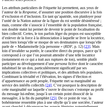
Les attributs particuliers de Friquette lui permettent, aux yeux de
l’auteur de la
Response
, d’assumer une position discursive à la fois
d’exclusion et d’inclusion. En tant qu’apatride, son plaidoyer pour
l’unité de la Nation autour de la figure du roi semble désintéressé ;
mais, comme elle s’associe à l’ensemble de la population française,
son double statut lui permet de devenir le point de focalisation du
bien collectif. Certes, le ton parfois léger du propos est susceptible
d’enlever de la force à la dénonciation à laquelle se livre la locutrice,
aussi bien lorsqu’elle se moque de ses destinataires que lorsqu’elle
parle de « Madamoiselle [s]a personne » (
RDF
, p. 12)
[23]
. Mais
loin d’invalider sa portée, le caractère direct du propos, parce qu’il
correspond à ce que l’on pourrait attendre d’une telle locutrice
(notamment en ce qui a trait aux ruptures de ton), semble plutôt
participer au développement d’une
persona
fictive dont le caractère
inhabituel lie un don, particulièrement significatif par ses
implications collectives et politiques, et des attributs très populaires.
Combinant la trivialité et l’élévation, les signes d’élection et
d’appartenance au petit peuple, Friquette met sa marginalité au
service des intérêts collectifs
[24]
. C’est pourquoi la description de
cette marginalité sur laquelle s’ouvre le discours s’estompe au profit
du message lui-même, jusqu’à un certain point dissocié de la
messagère, à la fin du pamphlet
[25]
. De ce point de vue, la
bohémienne ressemble plus à une sibylle qu’à une sorcière, l’auteur
ayant cherché à désamorcer les aspects féminins potentiellement