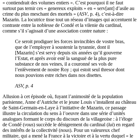
« contiendrait des volumes entiers ». C’est pourquoi il ne faut
surtout pas ternir ces « genereux exploits » en « serv[ant] d’asile au
crime du plus meschant des mortels » (
ASV
, p. 4), c’est-à-dire
Mazarin. La locutrice tisse tout un réseau d’images qui accentuent le
contraste entre la noblesse de Condé et la vilenie du cardinal,
comme s’il s’agissait d’une association contre nature :
Ce seroit prodiguer les forces invincibles de vostre bras,
que de l’employer à soustenir la tyrannie, dont il
[Mazarin] s’est servy depuis six années qu’il gouverne
l’Estat, et après avoir esté la sangsuë de la plus pure
substance de nos veines, il a couronné ses vols de
l’enlèvement de nostre Roy ; qui estoit seul thresor dont
nous pouvions estre riches dans nos disettes.
ASV
, p. 4
Allusion à cet épisode où, fuyant l’animosité de la population
parisienne, Anne d’Autriche et le jeune Louis s’installent au château
de Saint-Germain-en-Laye à l’initiative de Mazarin, ce passage
illustre la circulation du sens à l’oeuvre dans une série d’unités
analogues formant le corps du discours de la villageoise : à l’éloge
de Condé (
vous
) succède le dénigrement du cardinal (
lui
) en regard
des intérêts de la collectivité (
nous
). Pour un valeureux chef
militaire, qui a mené la France à la victoire et à la vertu duquel « le