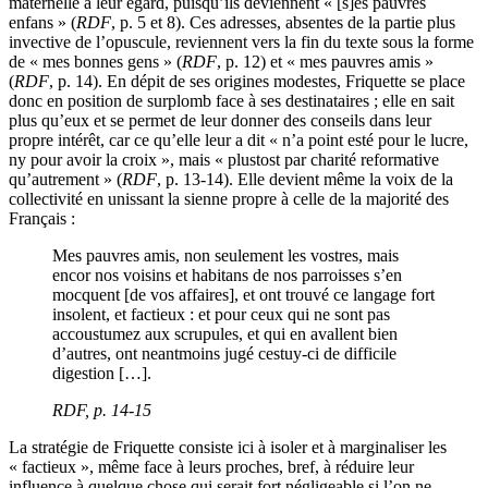
maternelle à leur égard, puisqu’ils deviennent « [s]es pauvres
enfans » (
RDF
, p. 5 et 8). Ces adresses, absentes de la partie plus
invective de l’opuscule, reviennent vers la fin du texte sous la forme
de « mes bonnes gens » (
RDF
, p. 12) et « mes pauvres amis »
(
RDF
, p. 14). En dépit de ses origines modestes, Friquette se place
donc en position de surplomb face à ses destinataires ; elle en sait
plus qu’eux et se permet de leur donner des conseils dans leur
propre intérêt, car ce qu’elle leur a dit « n’a point esté pour le lucre,
ny pour avoir la croix », mais « plustost par charité reformative
qu’autrement » (
RDF
, p. 13-14). Elle devient même la voix de la
collectivité en unissant la sienne propre à celle de la majorité des
Français :
Mes pauvres amis, non seulement les vostres, mais
encor nos voisins et habitans de nos parroisses s’en
mocquent [de vos affaires], et ont trouvé ce langage fort
insolent, et factieux : et pour ceux qui ne sont pas
accoustumez aux scrupules, et qui en avallent bien
d’autres, ont neantmoins jugé cestuy-ci de difficile
digestion […].
RDF
, p. 14-15
La stratégie de Friquette consiste ici à isoler et à marginaliser les
« factieux », même face à leurs proches, bref, à réduire leur
influence à quelque chose qui serait fort négligeable si l’on ne