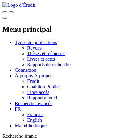
Menu principal
Types de publications
Revues
Thèses et mémoires
Livres et actes
Rapports de recherche
Connexion
À propos
À propos
Érudit
Coalition Publica
Libre accès
Rapport annuel
Recherche avancée
FR
Français
English
Ma bibliothèque
Recherche simple