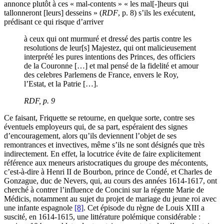
annonce plutôt à ces « mal-contents » « les mal[-]heurs qui
tallonneront [leurs] desseins » (
RDF
, p. 8) s’ils les exécutent,
prédisant ce qui risque d’arriver
à ceux qui ont murmuré et dressé des partis contre les
resolutions de leur[s] Majestez, qui ont malicieusement
interprété les pures intentions des Princes, des officiers
de la Couronne […] et mal pensé de la fidelité et amour
des celebres Parlemens de France, envers le Roy,
l’Estat, et la Patrie […].
RDF
, p. 9
Ce faisant, Friquette se retourne, en quelque sorte, contre ses
éventuels employeurs qui, de sa part, espéraient des signes
d’encouragement, alors qu’ils deviennent l’objet de ses
remontrances et invectives, même s’ils ne sont désignés que très
indirectement. En effet, la locutrice évite de faire explicitement
référence aux meneurs aristocratiques du groupe des mécontents,
c’est-à-dire à Henri II de Bourbon, prince de Condé, et Charles de
Gonzague, duc de Nevers, qui, au cours des années 1614-1617, ont
cherché à contrer l’influence de Concini sur la régente Marie de
Médicis, notamment au sujet du projet de mariage du jeune roi avec
une infante espagnole
[8]
. Cet épisode du règne de Louis XIII a
suscité, en 1614-1615, une littérature polémique considérable :