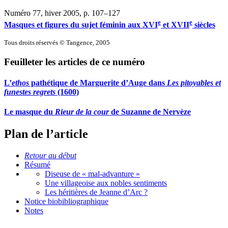
Numéro 77, hiver 2005
, p. 107–127
e
e
Masques et figures du sujet féminin aux XVI
et XVII
siècles
Tous droits réservés © Tangence, 2005
Feuilleter les articles de ce numéro
L’
ethos
pathétique de Marguerite d’Auge dans
Les pitoyables et
funestes regrets
(1600)
Le masque du
Rieur de la cour
de Suzanne de Nervèze
Plan de l’article
Retour au début
Résumé
Diseuse de « mal-advanture »
Une villageoise aux nobles sentiments
Les héritières de Jeanne d’Arc ?
Notice biobibliographique
Notes