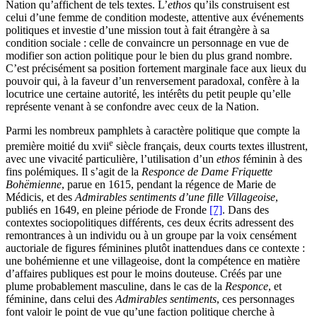
Nation qu’affichent de tels textes. L’
ethos
qu’ils construisent est
celui d’une femme de condition modeste, attentive aux événements
politiques et investie d’une mission tout à fait étrangère à sa
condition sociale : celle de convaincre un personnage en vue de
modifier son action politique pour le bien du plus grand nombre.
C’est précisément sa position fortement marginale face aux lieux du
pouvoir qui, à la faveur d’un renversement paradoxal, confère à la
locutrice une certaine autorité, les intérêts du petit peuple qu’elle
représente venant à se confondre avec ceux de la Nation.
Parmi les nombreux pamphlets à caractère politique que compte la
e
première moitié du
xvii
siècle français, deux courts textes illustrent,
avec une vivacité particulière, l’utilisation d’un
ethos
féminin à des
fins polémiques. Il s’agit de la
Responce de Dame Friquette
Bohëmienne
, parue en 1615, pendant la régence de Marie de
Médicis, et des
Admirables sentiments d’une fille Villageoise
,
publiés en 1649, en pleine période de Fronde
[7]
. Dans des
contextes sociopolitiques différents, ces deux écrits adressent des
remontrances à un individu ou à un groupe par la voix censément
auctoriale de figures féminines plutôt inattendues dans ce contexte :
une bohémienne et une villageoise, dont la compétence en matière
d’affaires publiques est pour le moins douteuse. Créés par une
plume probablement masculine, dans le cas de la
Responce
, et
féminine, dans celui des
Admirables sentiments
, ces personnages
font valoir le point de vue qu’une faction politique cherche à