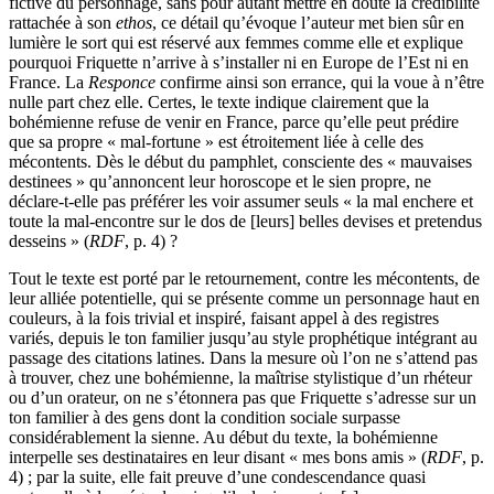
fictive du personnage, sans pour autant mettre en doute la crédibilité
rattachée à son
ethos
, ce détail qu’évoque l’auteur met bien sûr en
lumière le sort qui est réservé aux femmes comme elle et explique
pourquoi Friquette n’arrive à s’installer ni en Europe de l’Est ni en
France. La
Responce
confirme ainsi son errance, qui la voue à n’être
nulle part chez elle. Certes, le texte indique clairement que la
bohémienne refuse de venir en France, parce qu’elle peut prédire
que sa propre « mal-fortune » est étroitement liée à celle des
mécontents. Dès le début du pamphlet, consciente des « mauvaises
destinees » qu’annoncent leur horoscope et le sien propre, ne
déclare-t-elle pas préférer les voir assumer seuls « la mal enchere et
toute la mal-encontre sur le dos de [leurs] belles devises et pretendus
desseins » (
RDF
, p. 4) ?
Tout le texte est porté par le retournement, contre les mécontents, de
leur alliée potentielle, qui se présente comme un personnage haut en
couleurs, à la fois trivial et inspiré, faisant appel à des registres
variés, depuis le ton familier jusqu’au style prophétique intégrant au
passage des citations latines. Dans la mesure où l’on ne s’attend pas
à trouver, chez une bohémienne, la maîtrise stylistique d’un rhéteur
ou d’un orateur, on ne s’étonnera pas que Friquette s’adresse sur un
ton familier à des gens dont la condition sociale surpasse
considérablement la sienne. Au début du texte, la bohémienne
interpelle ses destinataires en leur disant « mes bons amis » (
RDF
, p.
4) ; par la suite, elle fait preuve d’une condescendance quasi