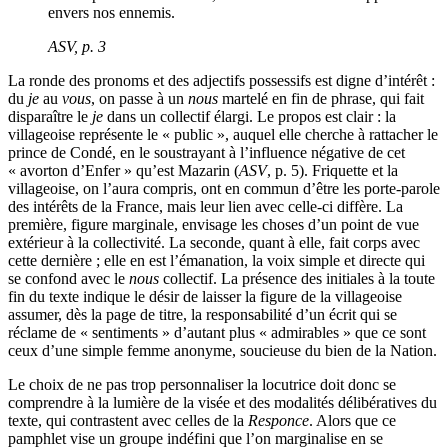
envers nos ennemis.
ASV
, p. 3
La ronde des pronoms et des adjectifs possessifs est digne d’intérêt :
du
je
au
vous
, on passe à un
nous
martelé en fin de phrase, qui fait
disparaître le
je
dans un collectif élargi. Le propos est clair : la
villageoise représente le « public », auquel elle cherche à rattacher le
prince de Condé, en le soustrayant à l’influence négative de cet
« avorton d’Enfer » qu’est Mazarin (
ASV
, p. 5). Friquette et la
villageoise, on l’aura compris, ont en commun d’être les porte-parole
des intérêts de la France, mais leur lien avec celle-ci diffère. La
première, figure marginale, envisage les choses d’un point de vue
extérieur à la collectivité. La seconde, quant à elle, fait corps avec
cette dernière ; elle en est l’émanation, la voix simple et directe qui
se confond avec le
nous
collectif. La présence des initiales à la toute
fin du texte indique le désir de laisser la figure de la villageoise
assumer, dès la page de titre, la responsabilité d’un écrit qui se
réclame de « sentiments » d’autant plus « admirables » que ce sont
ceux d’une simple femme anonyme, soucieuse du bien de la Nation.
Le choix de ne pas trop personnaliser la locutrice doit donc se
comprendre à la lumière de la visée et des modalités délibératives du
texte, qui contrastent avec celles de la
Responce
. Alors que ce
pamphlet vise un groupe indéfini que l’on marginalise en se