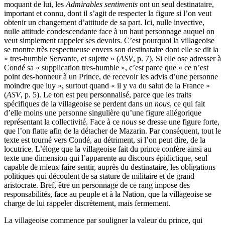
moquant de lui, les
Admirables sentiments
ont un seul destinataire,
important et connu, dont il s’agit de respecter la figure si l’on veut
obtenir un changement d’attitude de sa part. Ici, nulle invective,
nulle attitude condescendante face à un haut personnage auquel on
veut simplement rappeler ses devoirs. C’est pourquoi la villageoise
se montre très respectueuse envers son destinataire dont elle se dit la
« tres-humble Servante, et sujette » (
ASV
, p. 7). Si elle ose adresser à
Condé sa « supplication tres-humble », c’est parce que « ce n’est
point des-honneur à un Prince, de recevoir les advis d’une personne
moindre que luy », surtout quand « il y va du salut de la France »
(
ASV
, p. 5). Le ton est peu personnalisé, parce que les traits
spécifiques de la villageoise se perdent dans un
nous
, ce qui fait
d’elle moins une personne singulière qu’une figure allégorique
représentant la collectivité. Face à ce
nous
se dresse une figure forte,
que l’on flatte afin de la détacher de Mazarin. Par conséquent, tout le
texte est tourné vers Condé, au détriment, si l’on peut dire, de la
locutrice. L’éloge que la villageoise fait du prince confère ainsi au
texte une dimension qui l’apparente au discours épidictique, seul
capable de mieux faire sentir, auprès du destinataire, les obligations
politiques qui découlent de sa stature de militaire et de grand
aristocrate. Bref, être un personnage de ce rang impose des
responsabilités, face au peuple et à la Nation, que la villageoise se
charge de lui rappeler discrètement, mais fermement.
La villageoise commence par souligner la valeur du prince, qui