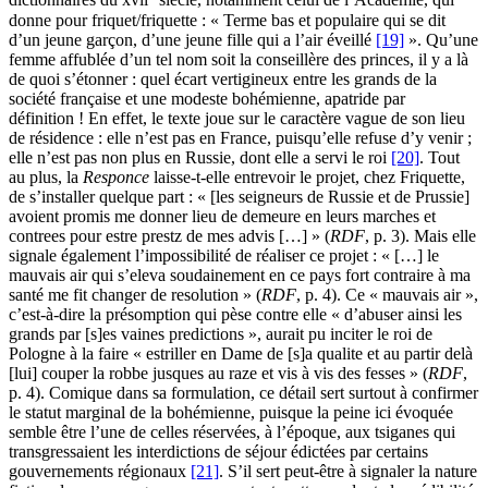
dictionnaires du
xvii
siècle, notamment celui de l’Académie, qui
donne pour friquet/friquette : « Terme bas et populaire qui se dit
d’un jeune garçon, d’une jeune fille qui a l’air éveillé
[19]
». Qu’une
femme affublée d’un tel nom soit la conseillère des princes, il y a là
de quoi s’étonner : quel écart vertigineux entre les grands de la
société française et une modeste bohémienne, apatride par
définition ! En effet, le texte joue sur le caractère vague de son lieu
de résidence : elle n’est pas en France, puisqu’elle refuse d’y venir ;
elle n’est pas non plus en Russie, dont elle a servi le roi
[20]
. Tout
au plus, la
Responce
laisse-t-elle entrevoir le projet, chez Friquette,
de s’installer quelque part : « [les seigneurs de Russie et de Prussie]
avoient promis me donner lieu de demeure en leurs marches et
contrees pour estre prestz de mes advis […] » (
RDF
, p. 3). Mais elle
signale également l’impossibilité de réaliser ce projet : « […] le
mauvais air qui s’eleva soudainement en ce pays fort contraire à ma
santé me fit changer de resolution » (
RDF
, p. 4). Ce « mauvais air »,
c’est-à-dire la présomption qui pèse contre elle « d’abuser ainsi les
grands par [s]es vaines predictions », aurait pu inciter le roi de
Pologne à la faire « estriller en Dame de [s]a qualite et au partir delà
[lui] couper la robbe jusques au raze et vis à vis des fesses » (
RDF
,
p. 4). Comique dans sa formulation, ce détail sert surtout à confirmer
le statut marginal de la bohémienne, puisque la peine ici évoquée
semble être l’une de celles réservées, à l’époque, aux tsiganes qui
transgressaient les interdictions de séjour édictées par certains
gouvernements régionaux
[21]
. S’il sert peut-être à signaler la nature