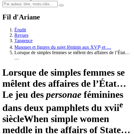
Fil d'Ariane
Érudit
Revues
Tangence
e
Masques et figures du sujet féminin aux XVI
et …
Lorsque de simples femmes se mêlent des affaires de l’État…
…
Lorsque de simples femmes se
mêlent des affaires de l’État…
Le jeu des
personae
féminines
e
dans deux pamphlets du
xvii
siècle
When simple women
meddle in the affairs of State…