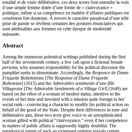
tonalité et de visée délibérative, ces deux textes font entendre la voix
d’une simple femme dotée d’une forme de « clairvoyance »
politique, même si sa compétence en matière d’affaires publiques est
censément fort douteuse. À travers le caractère paradoxal d’une telle
prise de parole se révèlent certaines des postures énonciatives qui
sont attribuables aux femmes en cette époque de modernité
naissante.
Abstract
Among the numerous polemical writings published during the first
half of the seventeenth century, a few call upon a fictional female
persona
, who assumes responsibility for the political discourse the
pamphlet seeks to disseminate. Accordingly, the
Responce de Dame
Friquette Bohëmienne
[
The Response of Dame Friquette
Bohemian
] (1615) and the
Admirables sentiments d’une fille
Villageoise
[
The Admirable Sentiments of a Village Girl
] (1649) are
based on the
ethos
of a woman of modest status, attentive to the
events of her time and invested with a mission quite foreign to her
social rank—convincing a character to modify his political action on
behalf of the good of the State. Despite their differences in tone and
deliberative aim, these two texts give voice to an unsophisticated
woman gifted with political “clairvoyance,” even if her competence
in matters of public affairs is supposedly highly doubtful. The
paradoxical nature of such an expressed opinion reveals certain