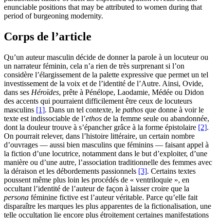
enunciable positions that may be attributed to women during that
period of burgeoning modernity.
Corps de l’article
Qu’un auteur masculin décide de donner la parole à un locuteur ou
un narrateur féminin, cela n’a rien de très surprenant si l’on
considère l’élargissement de la palette expressive que permet un tel
investissement de la voix et de l’identité de l’Autre. Ainsi, Ovide,
dans ses
Héroïdes
, prête à Pénélope, Laodamie, Médée ou Didon
des accents qui pourraient difficilement être ceux de locuteurs
masculins
[1]
. Dans un tel contexte, le
pathos
que donne à voir le
texte est indissociable de l’
ethos
de la femme seule ou abandonnée,
dont la douleur trouve à s’épancher grâce à la forme épistolaire
[2]
.
On pourrait relever, dans l’histoire littéraire, un certain nombre
d’ouvrages — aussi bien masculins que féminins — faisant appel à
la fiction d’une locutrice, notamment dans le but d’exploiter, d’une
manière ou d’une autre, l’association traditionnelle des femmes avec
la déraison et les débordements passionnels
[3]
. Certains textes
poussent même plus loin les procédés de « ventriloquie », en
occultant l’identité de l’auteur de façon à laisser croire que la
persona
féminine fictive est l’auteur véritable. Parce qu’elle fait
disparaître les marques les plus apparentes de la fictionalisation, une
telle occultation lie encore plus étroitement certaines manifestations