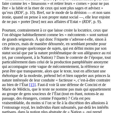
faire comme les « limassons » et retirer leurs « cornes » pour ne pas
être « la fable et la risee de ceux qui sont plus sages et advisez »
qu’eux (
RDF
, p. 10). Bref, sur le mode de la dérision — et non sans
ironie, quand on pense à son propre statut social —, elle leur enjoint
de ne pas « porter [leur] nez aux affaires d’Estat » (
RDF
, p. 9).
Pourtant, contrairement à ce que laisse croire la locutrice, ceux que
l’on désigne habituellement comme les « mécontents » sont surtout
de grands seigneurs. À qui donc Friquette s’adresse-t-elle, sinon à
ces princes, mais de manière détournée, en semblant prendre pour
cible un groupe quelconque de sujets, qui est défini moins par son
statut social que par la nature problématique de son allégeance au roi
(et, par conséquent, à la Nation) ? Dans le contexte de l’époque, tout
particulièrement dans celui de la production pamphlétaire anonyme
qui accompagne cette vague de mécontentement, la référence ne
peut être que transparente, alors que le texte, tout en affectant une
rhétorique de la modestie, prétend bel et bien rappeler aux princes la
nature intéressée de leur conduite « factieuse », c’est-à-dire contraire
au bien de l’État
[15]
. Faut-il voir là une défense de Concini et de
Marie de Médicis, que le texte ne nomme pas mais qui appartiennent
au groupe de gens soucieux de l’État (tout en étant, notons-le au
passage, des étrangers, comme Friquette) ? Cela est peu
vraisemblable, du moins si l’on se fie à la discrétion des allusions à
l’entourage royal, les individus étant subsumés, par-delà les intérêts
partisans, dans la notion plus abstraite de « Nation », qui prend