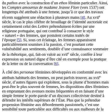
du
pathos
avec la construction d’un
ethos
féminin particulier. Ainsi,
les
Comptes amoureux de madame Jeanne Flore
(vers 1537) ont
longtemps été attribués à une femme, jusqu’à ce que des travaux
e
récents suggèrent une rédaction à plusieurs mains
[4]
. Au
xvii
siècle, le cas le plus célèbre de brouillage de l’identité auctoriale est
certainement celui des
Lettres
prétendument écrites par une
religieuse portugaise, qui ont contribué à consacrer le style
« naturel » des femmes, que postulent certains traités de
l’époque
[5]
. Si, sous cet éclairage, les femmes apparaissent
particulièrement soumises à la passion, c’est pourtant cette
vulnérabilité aux sentiments, doublée d’une connaissance sommaire
e
de la rhétorique, qui, fait-on valoir au
xvii
siècle, confère à leur
expression un naturel digne d’être cité en exemple pour la pratique
de la lettre ou de la conversation
[6]
.
À côté des
personae
féminines développées en conformité avec les
e
attributs habituels des femmes, on peut parfois trouver, au
xvii
siècle, d’autres figures qui exploitent, sous la plume d’hommes mais
peut-être le plus souvent de femmes, les dispositions dites féminines
en empruntant des avenues moins fréquentées et en faisant d’une
simple femme le porte-parole d’un discours collectiviste destiné à
défendre les intérêts supérieurs de l’État. Plus que la prétendue
propension féminine aux débordements passionnels, c’est une
sensibilité toute particulière aux difficultés ou aux malheurs de la