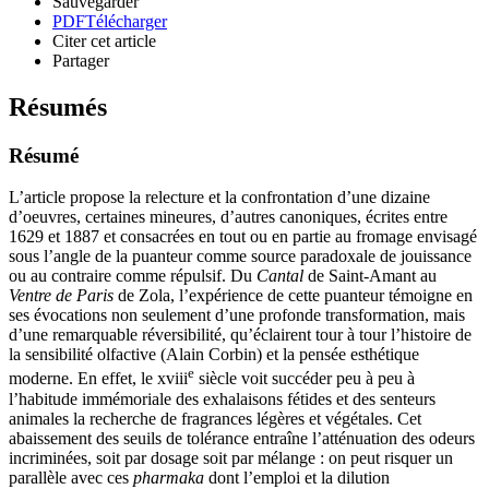
Sauvegarder
PDF
Télécharger
Citer cet article
Partager
Résumés
Résumé
L’article propose la relecture et la confrontation d’une dizaine
d’oeuvres, certaines mineures, d’autres canoniques, écrites entre
1629 et 1887 et consacrées en tout ou en partie au fromage envisagé
sous l’angle de la puanteur comme source paradoxale de jouissance
ou au contraire comme répulsif. Du
Cantal
de Saint-Amant au
Ventre de Paris
de Zola, l’expérience de cette puanteur témoigne en
ses évocations non seulement d’une profonde transformation, mais
d’une remarquable réversibilité, qu’éclairent tour à tour l’histoire de
la sensibilité olfactive (Alain Corbin) et la pensée esthétique
e
moderne. En effet, le
xviii
siècle voit succéder peu à peu à
l’habitude immémoriale des exhalaisons fétides et des senteurs
animales la recherche de fragrances légères et végétales. Cet
abaissement des seuils de tolérance entraîne l’atténuation des odeurs
incriminées, soit par dosage soit par mélange : on peut risquer un
parallèle avec ces
pharmaka
dont l’emploi et la dilution