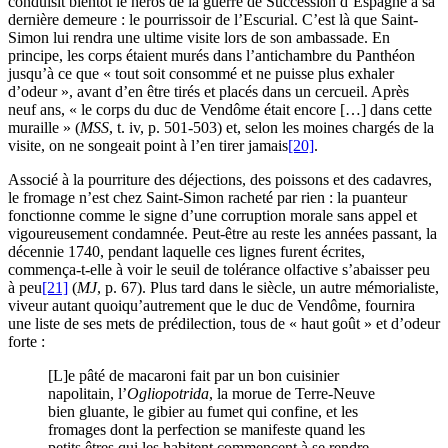
conduisit bientôt le héros de la guerre de Succession d’Espagne à sa
dernière demeure : le pourrissoir de l’Escurial. C’est là que Saint-
Simon lui rendra une ultime visite lors de son ambassade. En
principe, les corps étaient murés dans l’antichambre du Panthéon
jusqu’à ce que « tout soit consommé et ne puisse plus exhaler
d’odeur », avant d’en être tirés et placés dans un cercueil. Après
neuf ans, « le corps du duc de Vendôme était encore […] dans cette
muraille » (
MSS
, t.
iv
, p. 501-503) et, selon les moines chargés de la
visite, on ne songeait point à l’en tirer jamais
[20]
.
Associé à la pourriture des déjections, des poissons et des cadavres,
le fromage n’est chez Saint-Simon racheté par rien : la puanteur
fonctionne comme le signe d’une corruption morale sans appel et
vigoureusement condamnée. Peut-être au reste les années passant, la
décennie 1740, pendant laquelle ces lignes furent écrites,
commença-t-elle à voir le seuil de tolérance olfactive s’abaisser peu
à peu
[21]
(
MJ
, p. 67). Plus tard dans le siècle, un autre mémorialiste,
viveur autant quoiqu’autrement que le duc de Vendôme, fournira
une liste de ses mets de prédilection, tous de « haut goût » et d’odeur
forte :
[L]e pâté de macaroni fait par un bon cuisinier
napolitain, l’
Ogliopotrida
, la morue de Terre-Neuve
bien gluante, le gibier au fumet qui confine, et les
fromages dont la perfection se manifeste quand les
petits êtres qui les habitent commencent à se rendre