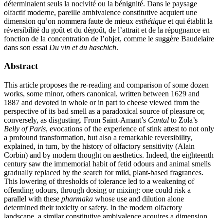
déterminaient seuls la nocivité ou la bénignité. Dans le paysage
olfactif moderne, pareille ambivalence constitutive acquiert une
dimension qu’on nommera faute de mieux
esthétique
et qui établit la
réversibilité du goût et du dégoût, de l’attrait et de la répugnance en
fonction de la concentration de l’objet, comme le suggère Baudelaire
dans son essai
Du vin et du haschich
.
Abstract
This article proposes the re-reading and comparison of some dozen
works, some minor, others canonical, written between 1629 and
1887 and devoted in whole or in part to cheese viewed from the
perspective of its bad smell as a paradoxical source of pleasure or,
conversely, as disgusting. From Saint-Amant’s
Cantal
to Zola’s
Belly of Paris
, evocations of the experience of stink attest to not only
a profound transformation, but also a remarkable reversibility,
explained, in turn, by the history of olfactory sensitivity (Alain
Corbin) and by modern thought on aesthetics. Indeed, the eighteenth
century saw the immemorial habit of fetid odours and animal smells
gradually replaced by the search for mild, plant-based fragrances.
This lowering of thresholds of tolerance led to a weakening of
offending odours, through dosing or mixing: one could risk a
parallel with these
pharmaka
whose use and dilution alone
determined their toxicity or safety. In the modern olfactory
landscape, a similar constitutive ambivalence acquires a dimension