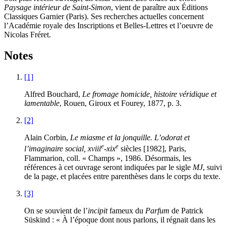
Paysage intérieur de Saint-Simon
, vient de paraître aux Éditions
Classiques Garnier (Paris). Ses recherches actuelles concernent
l’Académie royale des Inscriptions et Belles-Lettres et l’oeuvre de
Nicolas Fréret.
Notes
[1]
Alfred Bouchard,
Le fromage homicide, histoire véridique et
lamentable
, Rouen, Giroux et Fourey, 1877, p. 3.
[2]
Alain Corbin,
Le miasme et la jonquille. L’odorat et
e
e
l’imaginaire social,
xviii
-
xix
siècles [1982], Paris,
Flammarion, coll. « Champs », 1986. Désormais, les
références à cet ouvrage seront indiquées par le sigle
MJ
, suivi
de la page, et placées entre parenthèses dans le corps du texte.
[3]
On se souvient de l’
incipit
fameux du
Parfum
de Patrick
Süskind : « À l’époque dont nous parlons, il régnait dans les