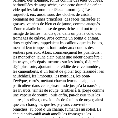
barbare, des hollande, ronds comme des têtes coupées,
barbouillées de sang séché, avec cette dureté de crâne
vide qui les fait nommer têtes-de-mort. […] Les
roquefort, eux aussi, sous des cloches de cristal,
prenaient des mines princières, des faces marbrées et
grasses, veinées de bleu et de jaune, comme attaqués
d’une maladie honteuse de gens riches qui ont trop
mangé de truffes ; tandis que, dans un plat à côté, des
fromages de chèvre, gros comme un poing d’enfant,
durs et grisâtres, rappelaient les cailloux que les boucs,
menant leur troupeau, font rouler aux coudes des
sentiers pierreux. Alors, commençaient les puanteurs :
les mont-d’or, jaune clair, puant une odeur douceâtre ;
les troyes, très épais, meurtris sur les bords, d’âpreté
déjà plus forte, ajoutant une fétidité de cave humide ;
les camemberts, d’un fumet de gibier trop faisandé ; les
neufchâtel, les limbourg, les marolles, les pont-
l’évêque, carrés, mettant chacun leur note aiguë et
particulière dans cette phrase rude jusqu’à la nausée ;
les livarots, teintés de rouge, terribles à la gorge comme
une vapeur de soufre ; puis enfin, par-dessus tous les
autres, les olivet, enveloppés de feuilles de noyer, ainsi
que ces charognes que les paysans couvrent de
branches, au bord d’un champ, fumantes au soleil. Le
chaud après-midi avait amolli les fromages ; les