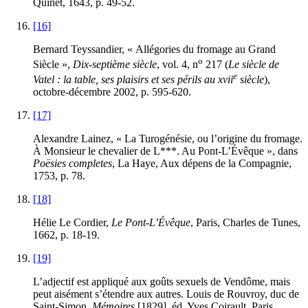
Quinet, 1643, p. 49-52.
[16]
Bernard Teyssandier, « Allégories du fromage au Grand
o
Siècle »,
Dix-septième siècle
, vol. 4, n
217 (
Le siècle de
e
Vatel : la table, ses plaisirs et ses périls au
xvii
siècle
),
octobre-décembre 2002, p. 595-620.
[17]
Alexandre Lainez, « La Turogénésie, ou l’origine du fromage.
À Monsieur le chevalier de L***. Au Pont-L’Évêque », dans
Poësies completes
, La Haye, Aux dépens de la Compagnie,
1753, p. 78.
[18]
Hélie Le Cordier,
Le Pont-L’Évêque
, Paris, Charles de Tunes,
1662, p. 18-19.
[19]
L’adjectif est appliqué aux goûts sexuels de Vendôme, mais
peut aisément s’étendre aux autres. Louis de Rouvroy, duc de
Saint-Simon,
Mémoires
[1829], éd. Yves Coirault, Paris,