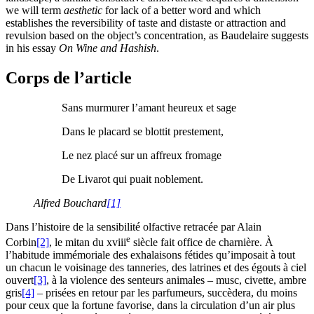
we will term
aesthetic
for lack of a better word and which
establishes the reversibility of taste and distaste or attraction and
revulsion based on the object’s concentration, as Baudelaire suggests
in his essay
On Wine and Hashish
.
Corps de l’article
Sans murmurer l’amant heureux et sage
Dans le placard se blottit prestement,
Le nez placé sur un affreux fromage
De Livarot qui puait noblement.
Alfred Bouchard
[1]
Dans l’histoire de la sensibilité olfactive retracée par Alain
e
Corbin
[2]
, le mitan du
xviii
siècle fait office de charnière. À
l’habitude immémoriale des exhalaisons fétides qu’imposait à tout
un chacun le voisinage des tanneries, des latrines et des égouts à ciel
ouvert
[3]
, à la violence des senteurs animales – musc, civette, ambre
gris
[4]
– prisées en retour par les parfumeurs, succèdera, du moins
pour ceux que la fortune favorise, dans la circulation d’un air plus