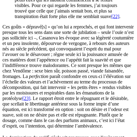
visibles. Pour ce qui regarde les femmes, j’ai toujours
trouvé que celle que j’aimais sentait bon, et plus sa
transpiration était forte plus elle me semblait suave
[22]
.
Ces goûts « dépravé[s] » qu’on lui a reprochés, et qui font intervenir
presque tous les sens dans une sorte de jubilation – seule l’ouïe n’est
pas sollicitée ici –, Casanova les évoque avec sa légèreté coutumière
et un peu insolente, dépourvue de vergogne, à rebours des auteurs
nés au siècle précédent, qui convoquaient l’esprit du mal pour
l’avouer ou le désavouer ; règne seule ici la jouissance amusée de
ces matières dont l’appétence ou l’appétit fait la suavité et que
l’indifférence trouve malodorantes. Ce sont presque les mêmes que
chez Vendôme : sexe bien sûr, poisson passé, viande faisandée,
fromages. La
perfection
paraît confondre en ceux-ci l’élévation sur
l’échelle des valeurs et l’achèvement au terme du processus de
décomposition, qui fait intervenir « les petits êtres » rendus visibles
par les moisissures et respirables dans les émanations de la
protéolyse
[23]
. Le rapport étroit entre le répugnant et le désirable,
que scellait le libertinage antérieur sous la forme impie d’une
équation, est ici transformé en option : soit on désire et l’odeur est
suave, soit on ne désire pas et elle est répugnante. Plutôt que le
dosage, comme dans le cas des parfums animaux, c’est ici l’état
d’esprit, ou l’intention, qui détermine l’ambivalence.
e