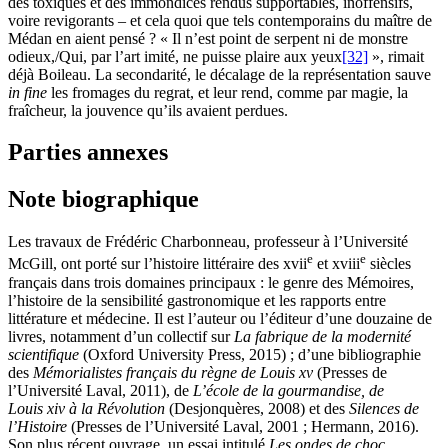
des toxiques et des immondices rendus supportables, inoffensifs,
voire revigorants – et cela quoi que tels contemporains du maître de
Médan en aient pensé ? « Il n’est point de serpent ni de monstre
odieux,/Qui, par l’art imité, ne puisse plaire aux yeux
[32]
», rimait
déjà Boileau. La secondarité, le décalage de la représentation sauve
in fine
les fromages du regrat, et leur rend, comme par magie, la
fraîcheur, la jouvence qu’ils avaient perdues.
Parties annexes
Note biographique
Les travaux de Frédéric Charbonneau, professeur à l’Université
e
e
McGill, ont porté sur l’histoire littéraire des
xvii
et
xviii
siècles
français dans trois domaines principaux : le genre des Mémoires,
l’histoire de la sensibilité gastronomique et les rapports entre
littérature et médecine. Il est l’auteur ou l’éditeur d’une douzaine de
livres, notamment d’un collectif sur
La fabrique de la modernité
scientifique
(Oxford University Press, 2015) ; d’une bibliographie
des
Mémorialistes français du règne de Louis
xv
(Presses de
l’Université Laval, 2011), de
L’école de la gourmandise, de
Louis
xiv
à la Révolution
(Desjonquères, 2008) et des
Silences de
l’Histoire
(Presses de l’Université Laval, 2001 ; Hermann, 2016).
Son plus récent ouvrage, un essai intitulé
Les ondes de choc.