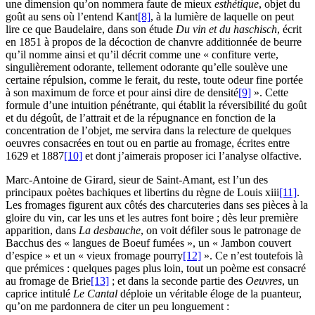
une dimension qu’on nommera faute de mieux
esthétique
, objet du
goût au sens où l’entend Kant
[8]
, à la lumière de laquelle on peut
lire ce que Baudelaire, dans son étude
Du vin et du haschisch
, écrit
en 1851 à propos de la décoction de chanvre additionnée de beurre
qu’il nomme ainsi et qu’il décrit comme une « confiture verte,
singulièrement odorante, tellement odorante qu’elle soulève une
certaine répulsion, comme le ferait, du reste, toute odeur fine portée
à son maximum de force et pour ainsi dire de densité
[9]
». Cette
formule d’une intuition pénétrante, qui établit la réversibilité du goût
et du dégoût, de l’attrait et de la répugnance en fonction de la
concentration de l’objet, me servira dans la relecture de quelques
oeuvres consacrées en tout ou en partie au fromage, écrites entre
1629 et 1887
[10]
et dont j’aimerais proposer ici l’analyse olfactive.
Marc-Antoine de Girard, sieur de Saint-Amant, est l’un des
principaux poètes bachiques et libertins du règne de Louis
xiii
[11]
.
Les fromages figurent aux côtés des charcuteries dans ses pièces à la
gloire du vin, car les uns et les autres font boire ; dès leur première
apparition, dans
La desbauche
, on voit défiler sous le patronage de
Bacchus des « langues de Boeuf fumées », un « Jambon couvert
d’espice » et un « vieux fromage pourry
[12]
». Ce n’est toutefois là
que prémices : quelques pages plus loin, tout un poème est consacré
au fromage de Brie
[13]
; et dans la seconde partie des
Oeuvres
, un
caprice intitulé
Le Cantal
déploie un véritable éloge de la puanteur,
qu’on me pardonnera de citer un peu longuement :