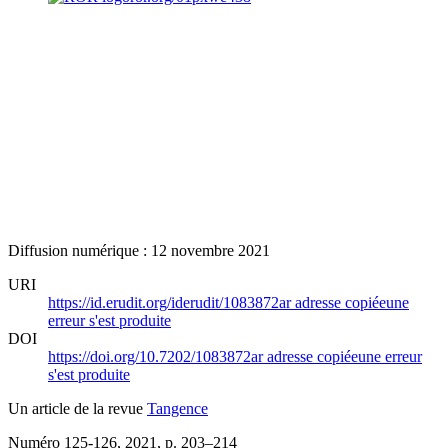
Diffusion numérique : 12 novembre 2021
URI
https://id.erudit.org/iderudit/1083872ar
adresse copiée
une
erreur s'est produite
DOI
https://doi.org/10.7202/1083872ar
adresse copiée
une erreur
s'est produite
Un article de la revue
Tangence
Numéro 125-126, 2021
, p. 203–214