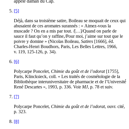
appelé daman du Cap.
[5]
Déjà, dans sa troisième satire, Boileau se moquait de ceux qui
abusaient de ces aromates surannés : « Aimez-vous la
muscade ? On en a mis par tout. /[…]/Quand on parle de
sauce il faut qu’on y raffine,/Pour moi, j’aime sur tout que le
poivre y domine » (Nicolas Boileau,
Satires
[1666], éd.
Charles-Henri Boudhors, Paris, Les Belles Lettres, 1966,
v. 119, 125-126, p. 34).
[6]
Polycarpe Poncelet,
Chimie du goût et de l’odorat
[1755],
Paris, Klincksieck, coll. « Les traités de cosmétologie de la
Bibliothèque interuniversitaire de pharmacie et de l’Université́
René Descartes », 1993, p. 336. Voir
MJ
, p. 78 et suiv.
[7]
Polycarpe Poncelet,
Chimie du goût et de l’odorat
, ouvr. cité,
p. 323.
[8]