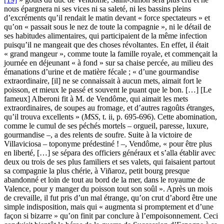
nous épargnera ni ses vices ni sa saleté, ni les bassins pleins
d’excréments qu’il rendait le matin devant « force spectateurs » et
qu’on « passait sous le nez de toute la compagnie », ni le détail de
ses habitudes alimentaires, qui participaient de la même infection
puisqu’il ne mangeait que des choses révoltantes. En effet, il était
« grand mangeur », comme toute la famille royale, et commençait la
journée en déjeunant « à fond » sur sa chaise percée, au milieu des
émanations d’urine et de matière fécale ; « d’une gourmandise
extraordinaire, [il] ne se connaissait à aucun mets, aimait fort le
poisson, et mieux le passé et souvent le puant que le bon. […] [Le
fameux] Alberoni fit à M. de Vendôme, qui aimait les mets
extraordinaires, de soupes au fromage, et d’autres ragoûts étranges,
qu’il trouva excellents » (
MSS
, t.
ii
, p. 695-696). Cette abomination,
comme le cumul de ses péchés mortels – orgueil, paresse, luxure,
gourmandise –, a des relents de soufre. Suite à la victoire de
Villaviciosa – toponyme prédestiné ! –, Vendôme, « pour être plus
en liberté, […] se sépara des officiers généraux et s’alla établir avec
deux ou trois de ses plus familiers et ses valets, qui faisaient partout
sa compagnie la plus chérie, à Viñaroz, petit bourg presque
abandonné et loin de tout au bord de la mer, dans le royaume de
Valence, pour y manger du poisson tout son soûl ». Après un mois
de crevaille, il fut pris d’un mal étrange, qu’on crut d’abord être une
simple indisposition, mais qui « augmenta si promptement et d’une
façon si bizarre » qu’on finit par conclure à l’empoisonnement. Ceci