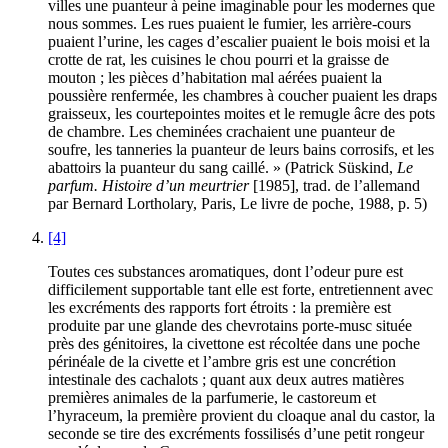
villes une puanteur à peine imaginable pour les modernes que
nous sommes. Les rues puaient le fumier, les arrière-cours
puaient l’urine, les cages d’escalier puaient le bois moisi et la
crotte de rat, les cuisines le chou pourri et la graisse de
mouton ; les pièces d’habitation mal aérées puaient la
poussière renfermée, les chambres à coucher puaient les draps
graisseux, les courtepointes moites et le remugle âcre des pots
de chambre. Les cheminées crachaient une puanteur de
soufre, les tanneries la puanteur de leurs bains corrosifs, et les
abattoirs la puanteur du sang caillé. » (Patrick Süskind,
Le
parfum. Histoire d’un meurtrier
[1985], trad. de l’allemand
par Bernard Lortholary, Paris, Le livre de poche, 1988, p. 5)
[4]
Toutes ces substances aromatiques, dont l’odeur pure est
difficilement supportable tant elle est forte, entretiennent avec
les excréments des rapports fort étroits : la première est
produite par une glande des chevrotains porte-musc située
près des génitoires, la civettone est récoltée dans une poche
périnéale de la civette et l’ambre gris est une concrétion
intestinale des cachalots ; quant aux deux autres matières
premières animales de la parfumerie, le castoreum et
l’hyraceum, la première provient du cloaque anal du castor, la
seconde se tire des excréments fossilisés d’une petit rongeur