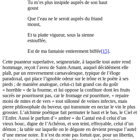
Tu m’es plus insipide auprès de son haut
goust
Que l’eau ne le seroit auprès du friand
moust,
Et ta platte vigueur, sous la sienne
estouffée,
Est de ma fantaisie entierement biffée
[15]
.
Cette puanteur superlative, seigneuriale, à laquelle tout autre rend
hommage, reçoit l’aveu de Saint-Amant, auquel décidément elle
plaît, par un renversement carnavalesque, typique de l’éloge
paradoxal, qui place l’ignoble odeur sur le trône et le poète à ses
pieds ; de manière analogue, celui-ci fait grand cas du goût
« horrible » de la fourme, et lui oppose la confiture dont les fruits
sucrés ne pourrissent pas, car le fromage
est
pourriture, « repaire
moisi de mites et de vers » tout sillonné de veines infectes, mais
pierre philosophale du buveur, qui transmute en nectar le vin le plus
grossier. L’alchimie poétique fait permuter le haut et le bas, le Ciel et
l’Enfer. Aussi le parfum d’« ambre » du Cantal est-il celui d’un
vieux bouc, digne de l’Achéron, et son teint, effroyable, celui d’un
démon ; la table sur laquelle on le déguste en devient presque l’autel
d’une messe noire. Il n’est du reste pas fortuit que, pour un libertin,