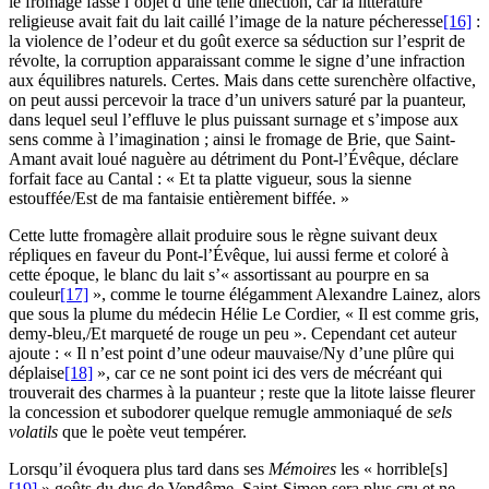
le fromage fasse l’objet d’une telle dilection, car la littérature
religieuse avait fait du lait caillé l’image de la nature pécheresse
[16]
:
la violence de l’odeur et du goût exerce sa séduction sur l’esprit de
révolte, la corruption apparaissant comme le signe d’une infraction
aux équilibres naturels. Certes. Mais dans cette surenchère olfactive,
on peut aussi percevoir la trace d’un univers saturé par la puanteur,
dans lequel seul l’effluve le plus puissant surnage et s’impose aux
sens comme à l’imagination ; ainsi le fromage de Brie, que Saint-
Amant avait loué naguère au détriment du Pont-l’Évêque, déclare
forfait face au Cantal : « Et ta platte vigueur, sous la sienne
estouffée/Est de ma fantaisie entièrement biffée. »
Cette lutte fromagère allait produire sous le règne suivant deux
répliques en faveur du Pont-l’Évêque, lui aussi ferme et coloré à
cette époque, le blanc du lait s’« assortissant au pourpre en sa
couleur
[17]
», comme le tourne élégamment Alexandre Lainez, alors
que sous la plume du médecin Hélie Le Cordier, « Il est comme gris,
demy-bleu,/Et marqueté de rouge un peu ». Cependant cet auteur
ajoute : « Il n’est point d’une odeur mauvaise/Ny d’une plûre qui
déplaise
[18]
», car ce ne sont point ici des vers de mécréant qui
trouverait des charmes à la puanteur ; reste que la litote laisse fleurer
la concession et subodorer quelque remugle ammoniaqué de
sels
volatils
que le poète veut tempérer.
Lorsqu’il évoquera plus tard dans ses
Mémoires
les « horrible[s]
[19]
» goûts du duc de Vendôme, Saint-Simon sera plus cru et ne