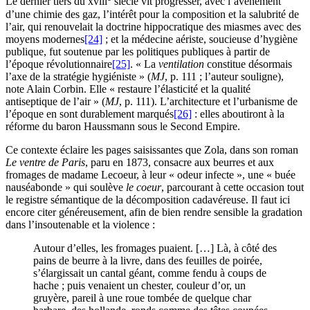
Le dernier tiers du
xviii
siècle vit progresser, avec l’avènement
d’une chimie des gaz, l’intérêt pour la composition et la salubrité de
l’air, qui renouvelait la doctrine hippocratique des miasmes avec des
moyens modernes
[24]
; et la médecine aériste, soucieuse d’hygiène
publique, fut soutenue par les politiques publiques à partir de
l’époque révolutionnaire
[25]
. « La
ventilation
constitue désormais
l’axe de la stratégie hygiéniste » (
MJ
, p. 111 ; l’auteur souligne),
note Alain Corbin. Elle « restaure l’élasticité et la qualité
antiseptique de l’air » (
MJ
, p. 111). L’architecture et l’urbanisme de
l’époque en sont durablement marqués
[26]
: elles aboutiront à la
réforme du baron Haussmann sous le Second Empire.
Ce contexte éclaire les pages saisissantes que Zola, dans son roman
Le ventre de Paris
, paru en 1873, consacre aux beurres et aux
fromages de madame Lecoeur, à leur « odeur infecte », une « buée
nauséabonde » qui soulève
le coeur
, parcourant à cette occasion tout
le registre sémantique de la décomposition cadavéreuse. Il faut ici
encore citer généreusement, afin de bien rendre sensible la gradation
dans l’insoutenable et la violence :
Autour d’elles, les fromages puaient. […] Là, à côté des
pains de beurre à la livre, dans des feuilles de poirée,
s’élargissait un cantal géant, comme fendu à coups de
hache ; puis venaient un chester, couleur d’or, un
gruyère, pareil à une roue tombée de quelque char