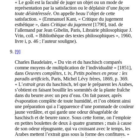
« Le goût est la faculté de juger un objet ou un mode de
représentation par la satisfaction ou le déplaisir d’une
façon
toute désintéressée
. On appelle
beau
l’objet de cette
satisfaction. » (Emmanuel Kant, « Critique du jugement
esthétique », dans
Critique du jugement
[1790], trad. de
l’allemand par Jean Gibelin, Paris, Librairie philosophique J.
Vrin, coll. « Bibliothèque des textes philosophiques », 1960,
livre
i
, p. 46 ; l’auteur souligne).
[9]
Charles Baudelaire, « Du vin et du haschisch comparés
comme moyens de multiplication de l’individualité » [1851],
dans
Oeuvres complètes
, t.
iv
,
Petits poëmes en prose : les
paradis artificiels
, Paris, Michel Lévy frères, 1869, p. 369.
« L’
extrait gras
du haschisch, tel que le préparent les Arabes,
s’obtient en faisant bouillir les sommités de la plante fraîche
dans du beurre avec un peu d’eau. On fait passer, après
évaporation complète de toute humidité, et l’on obtient ainsi
une préparation qui a l’apparence d’une pommade de couleur
jaune verdâtre, et qui garde une odeur désagréable de
haschisch et de beurre rance. Sous cette forme, on l’emploie
en petites boulettes de deux à quatre grammes ; mais à cause
de son odeur répugnante, qui va croissant avec le temps, les
Arabes mettent l’extrait gras sous la forme des confitures. »