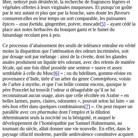
libre, nettoyé puis désinfecté, la recherche de fragrances légères et
végétales offertes à leurs virginales muqueuses. Et puisqu’on goûte
par le nez autant et plus que par la bouche, sans doute les
flaveurs
connurent-elles en leur temps un sort comparable, les puissantes
épices –
assa foetida
, gingembre, poivre, muscade
[5]
– ayant cédé la
place aux notes herbacées du bouquet garni et le fumet du
faisandage reculant peu à peu.
Ce processus d’abaissement des seuils de tolérance entraîne en vérité
moins la disparition que l’atténuation des odeurs incriminées, soit
par dosage soit par mélange : ainsi de la civette, dont les glandes
anales produisent un liquide très odorant, avec des relents de matière
fécale, qui une fois dilué possède une senteur « suave et assez
semblable à celle du Musc
[6]
» ; ou du bdellium, gomme-résine en
provenance d’Inde, tirée d’un arbre du genre
Commiphora
, voisin
de l’arbre à myrrhe, et que l’on brûle comme encens, quoique le
père Poncelet lui trouvât l’odeur si désagréable qu’il ne lui
reconnaissait aucun usage, alors que celle récoltée en Arabie « en
belles larmes, pures, claires, odorantes », pouvait selon lui faire « un
très-bon effet dans quelques combinaisons
[7]
». On peut risquer un
parallèle avec ces
pharmaka
dont l’emploi et la dilution
déterminaient seuls la nocivité ou la bénignité, et auquel le
développement de l’homéopathie par Samuel Hahnemann, au
tournant du siècle, allait donner une vie nouvelle. En effet, dans le
paysage olfactif moderne, pareille ambivalence constitutive acquiert