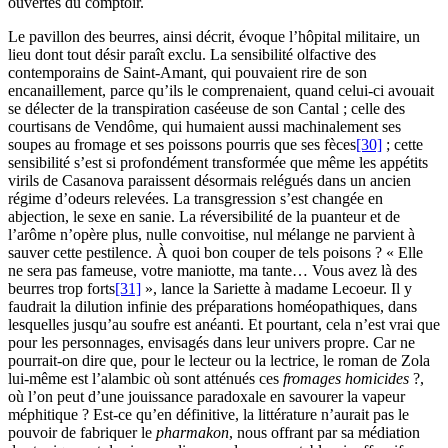
ouvertes du comptoir.
Le pavillon des beurres, ainsi décrit, évoque l’hôpital militaire, un
lieu dont tout désir paraît exclu. La sensibilité olfactive des
contemporains de Saint-Amant, qui pouvaient rire de son
encanaillement, parce qu’ils le comprenaient, quand celui-ci avouait
se délecter de la transpiration caséeuse de son Cantal ; celle des
courtisans de Vendôme, qui humaient aussi machinalement ses
soupes au fromage et ses poissons pourris que ses fèces
[30]
; cette
sensibilité s’est si profondément transformée que même les appétits
virils de Casanova paraissent désormais relégués dans un ancien
régime d’odeurs relevées. La transgression s’est changée en
abjection, le sexe en sanie. La réversibilité de la puanteur et de
l’arôme n’opère plus, nulle convoitise, nul mélange ne parvient à
sauver cette pestilence. À quoi bon couper de tels poisons ? « Elle
ne sera pas fameuse, votre maniotte, ma tante… Vous avez là des
beurres trop forts
[31]
», lance la Sariette à madame Lecoeur. Il y
faudrait la dilution infinie des préparations homéopathiques, dans
lesquelles jusqu’au soufre est anéanti. Et pourtant, cela n’est vrai que
pour les personnages, envisagés dans leur univers propre. Car ne
pourrait-on dire que, pour le lecteur ou la lectrice, le roman de Zola
lui-même est l’alambic où sont atténués ces
fromages homicides
?,
où l’on peut d’une jouissance paradoxale en savourer la vapeur
méphitique ? Est-ce qu’en définitive, la littérature n’aurait pas le
pouvoir de fabriquer le
pharmakon
, nous offrant par sa médiation