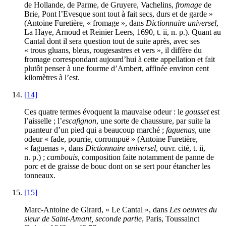
de Hollande, de Parme, de Gruyere, Vachelins,
fromage
de
Brie, Pont l’Evesque sont tout à fait secs, durs et de garde »
(Antoine Furetière, « fromage », dans
Dictionnaire universel
,
La Haye, Arnoud et Reinier Leers, 1690, t.
ii
, n. p.). Quant au
Cantal dont il sera question tout de suite après, avec ses
« trous gluans, bleus, rougesastres et vers », il diffère du
fromage correspondant aujourd’hui à cette appellation et fait
plutôt penser à une fourme d’Ambert, affinée environ cent
kilomètres à l’est.
[14]
Ces quatre termes évoquent la mauvaise odeur : le
gousset
est
l’aisselle ; l’
escafignon
, une sorte de chaussure, par suite la
puanteur d’un pied qui a beaucoup marché ;
faguenas
, une
odeur « fade, pourrie, corrompuë » (Antoine Furetière,
« faguenas », dans
Dictionnaire universel
, ouvr. cité, t.
ii
,
n. p.) ;
cambouis
, composition faite notamment de panne de
porc et de graisse de bouc dont on se sert pour étancher les
tonneaux.
[15]
Marc-Antoine de Girard, « Le Cantal », dans
Les oeuvres du
sieur de Saint-Amant, seconde partie
, Paris, Toussainct