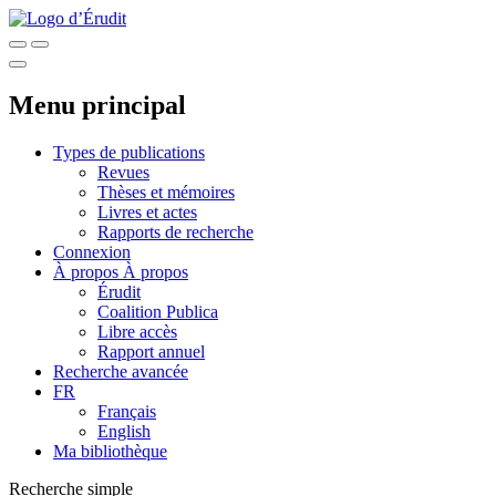
Menu principal
Types de publications
Revues
Thèses et mémoires
Livres et actes
Rapports de recherche
Connexion
À propos
À propos
Érudit
Coalition Publica
Libre accès
Rapport annuel
Recherche avancée
FR
Français
English
Ma bibliothèque
Recherche simple