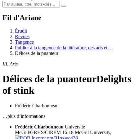
Fil d'Ariane
Érudit
Revues
Tangence
Publier à la tangence de la littérature, des arts et …
Délices de la puanteur
III. Arts
Délices de la puanteur
Delights
of stink
Frédéric Charbonneau
…plus d’informations
Frédéric Charbonneau
Université
McGill/GRHS/CIREM 16-18
McGill University,
ror.org/01pxwe438