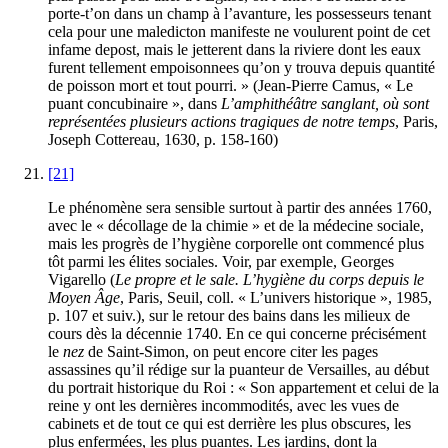
porte-t’on dans un champ à l’avanture, les possesseurs tenant
cela pour une maledicton manifeste ne voulurent point de cet
infame depost, mais le jetterent dans la riviere dont les eaux
furent tellement empoisonnees qu’on y trouva depuis quantité
de poisson mort et tout pourri. » (Jean-Pierre Camus, « Le
puant concubinaire », dans
L’amphithéâtre sanglant, où sont
représentées plusieurs actions tragiques de notre temps
, Paris,
Joseph Cottereau, 1630, p. 158-160)
[21]
Le phénomène sera sensible surtout à partir des années 1760,
avec le « décollage de la chimie » et de la médecine sociale,
mais les progrès de l’hygiène corporelle ont commencé plus
tôt parmi les élites sociales. Voir, par exemple, Georges
Vigarello (
Le propre et le sale. L’hygiène du corps depuis le
Moyen Âge
, Paris, Seuil, coll. « L’univers historique », 1985,
p. 107 et suiv.), sur le retour des bains dans les milieux de
cours dès la décennie 1740. En ce qui concerne précisément
le
nez
de Saint-Simon, on peut encore citer les pages
assassines qu’il rédige sur la puanteur de Versailles, au début
du portrait historique du Roi : « Son appartement et celui de la
reine y ont les dernières incommodités, avec les vues de
cabinets et de tout ce qui est derrière les plus obscures, les
plus enfermées, les plus puantes. Les jardins, dont la