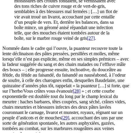
moisissures des croûtes fondaient, se vernissaient avec
des tons riches de cuivre rouge et de vert-de-gris,
semblables à des blessures mal fermées ; […] un flot de
vie avait troué un livarot, accouchant par cette entaille
d’un peuple de vers. Et, derrière les balances, dans sa
boîte mince, un géromé anisé répandait une infection
telle, que des mouches étaient tombées autour de la
boîte, sur le marbre rouge veiné de gris
[27]
.
Nommée dans le cadre qui l’ouvre, la puanteur recouvre toute la
lente déclinaison des pâtes pressées, persillées et molles, même
lorsqu’elle n’est pas explicite, même en ses simples prémices – avec
la fadeur suggérée du sang et des chairs malades ou l’effluve mâle
des boucs – ; elle progresse ensuite, inchoative, du douceâtre au
fétide, du fétide au faisandé, du faisandé au nauséabond, à l’odeur
de soufre, à celle des charognes enfin, desquelles Baudelaire, une
quinzaine d’années plus tôt, rappelait « la puanteur […] si forte, que
sur l’herbe/Vous crûtes vous évanouir
[28]
» ; et cette courbe
exponentielle est doublée tout du long par le champ lexical du
meurtre : haches barbares, têtes coupées, sang séché, crânes vides,
chairs meurtries et blessures infectes des deux pâtes lavées
couronnant le carnage, livarot et munster, royaux, régnant sur un
peuple d’asticots et de mouches
[29]
, accouchant des uns par une
sorte de génération spontanée, les autres asphyxiées, gazées,
tombées au combat, sur les marbrures rougeâtres aux veines