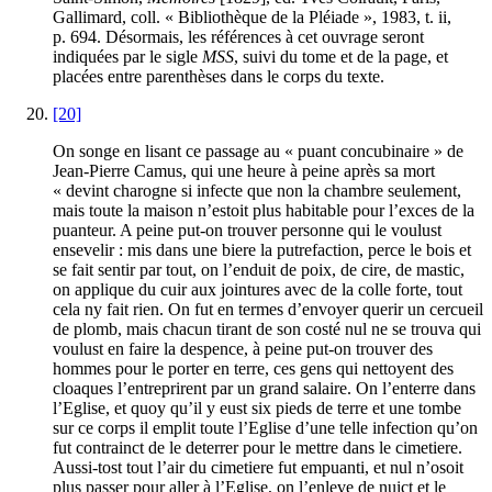
Gallimard, coll. « Bibliothèque de la Pléiade », 1983, t.
ii
,
p. 694. Désormais, les références à cet ouvrage seront
indiquées par le sigle
MSS
, suivi du tome et de la page, et
placées entre parenthèses dans le corps du texte.
[20]
On songe en lisant ce passage au « puant concubinaire » de
Jean-Pierre Camus, qui une heure à peine après sa mort
« devint charogne si infecte que non la chambre seulement,
mais toute la maison n’estoit plus habitable pour l’exces de la
puanteur. A peine put-on trouver personne qui le voulust
ensevelir : mis dans une biere la putrefaction, perce le bois et
se fait sentir par tout, on l’enduit de poix, de cire, de mastic,
on applique du cuir aux jointures avec de la colle forte, tout
cela ny fait rien. On fut en termes d’envoyer querir un cercueil
de plomb, mais chacun tirant de son costé nul ne se trouva qui
voulust en faire la despence, à peine put-on trouver des
hommes pour le porter en terre, ces gens qui nettoyent des
cloaques l’entreprirent par un grand salaire. On l’enterre dans
l’Eglise, et quoy qu’il y eust six pieds de terre et une tombe
sur ce corps il emplit toute l’Eglise d’une telle infection qu’on
fut contrainct de le deterrer pour le mettre dans le cimetiere.
Aussi-tost tout l’air du cimetiere fut empuanti, et nul n’osoit
plus passer pour aller à l’Eglise, on l’enleve de nuict et le