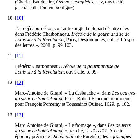
(Charles Baudelaire,
Oeuvres complètes
, t.
iv
, ouvr. cité,
p. 167-168 ; l’auteur souligne)
[10]
J’ai déjà abordé sous un autre angle la plupart d’entre elles
dans Frédéric Charbonneau,
L’école de la gourmandise de
Louis
xiv
à la Révolution
, Paris, Desjonquères, coll. « L’esprit
des lettres », 2008, p. 99-103.
[11]
Frédéric Charbonneau,
L’école de la gourmandise de
Louis
xiv
à la Révolution
, ouvr. cité, p. 99.
[12]
Marc-Antoine de Girard, « La desbauche », dans
Les oeuvres
du sieur de Saint-Amant
, Paris, Robert Estienne imprimeur,
pour François Pomeray et Toussainct Quinet, 1629, p. 182.
[13]
Marc-Antoine de Girard, « Le fromage », dans
Les oeuvres
du sieur de Saint-Amant
, ouvr. cité, p. 202-207. À cette
époque, précise le
Dictionnaire
de Furetière, les «
fromages