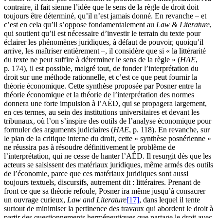
contraire, il fait sienne l’idée que le sens de la règle de droit doit
toujours être déterminé, qu’il n’est jamais donné. En revanche – et
c’est en cela qu’il s’oppose fondamentalement au
Law & Literature
,
qui soutient qu’il est nécessaire d’investir le terrain du texte pour
éclairer les phénomènes juridiques, à défaut de pouvoir, quoiqu’il
arrive, les maîtriser entièrement –, il considère que si « la littérarité
du texte ne peut suffire à déterminer le sens de la règle » (
HAE
,
p. 174), il est possible, malgré tout, de fonder l’interprétation du
droit sur une méthode rationnelle, et c’est ce que peut fournir la
théorie économique. Cette synthèse proposée par Posner entre la
théorie économique et la théorie de l’interprétation des normes
donnera une forte impulsion à l’AÉD, qui se propagera largement,
en ces termes, au sein des institutions universitaires et devant les
tribunaux, où l’on s’inspire des outils de l’analyse économique pour
formuler des arguments judiciaires (
HAE
, p. 118). En revanche, sur
le plan de la critique interne du droit, cette « synthèse posnérienne »
ne réussira pas à résoudre définitivement le problème de
l’interprétation, qui ne cesse de hanter l’AÉD. Il resurgit dès que les
acteurs se saisissent des matériaux juridiques, même armés des outils
de l’économie, parce que ces matériaux juridiques sont aussi
toujours textuels, discursifs, autrement dit : littéraires. Prenant de
front ce que sa théorie refoule, Posner ira même jusqu’à consacrer
un ouvrage curieux,
Law and Literature
[17]
, dans lequel il tente
surtout de minimiser la pertinence des travaux qui abordent le droit à
partir des questionnements herméneutiques que partage le droit avec