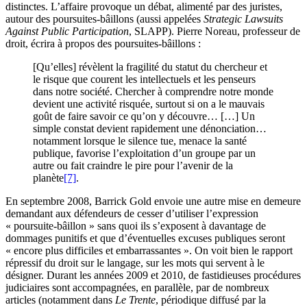
distinctes. L’affaire provoque un débat, alimenté par des juristes,
autour des poursuites-bâillons (aussi appelées
Strategic Lawsuits
Against Public Participation
, SLAPP). Pierre Noreau, professeur de
droit, écrira à propos des poursuites-bâillons :
[Qu’elles] révèlent la fragilité du statut du chercheur et
le risque que courent les intellectuels et les penseurs
dans notre société. Chercher à comprendre notre monde
devient une activité risquée, surtout si on a le mauvais
goût de faire savoir ce qu’on y découvre… […] Un
simple constat devient rapidement une dénonciation…
notamment lorsque le silence tue, menace la santé
publique, favorise l’exploitation d’un groupe par un
autre ou fait craindre le pire pour l’avenir de la
planète
[7]
.
En septembre 2008, Barrick Gold envoie une autre mise en demeure
demandant aux défendeurs de cesser d’utiliser l’expression
« poursuite-bâillon » sans quoi ils s’exposent à davantage de
dommages punitifs et que d’éventuelles excuses publiques seront
« encore plus difficiles et embarrassantes ». On voit bien le rapport
répressif du droit sur le langage, sur les mots qui servent à le
désigner. Durant les années 2009 et 2010, de fastidieuses procédures
judiciaires sont accompagnées, en parallèle, par de nombreux
articles (notamment dans
Le Trente
, périodique diffusé par la