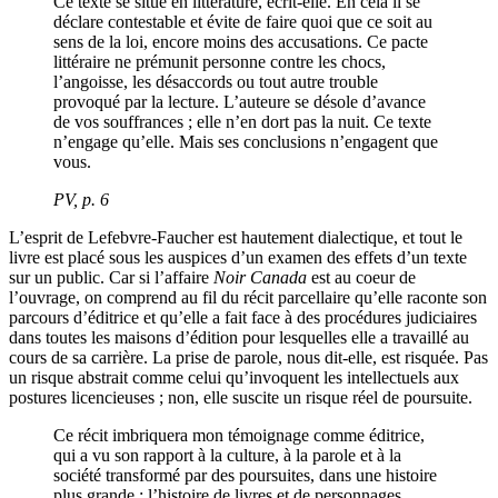
Ce texte se situe en littérature, écrit-elle. En cela il se
déclare contestable et évite de faire quoi que ce soit au
sens de la loi, encore moins des accusations. Ce pacte
littéraire ne prémunit personne contre les chocs,
l’angoisse, les désaccords ou tout autre trouble
provoqué par la lecture. L’auteure se désole d’avance
de vos souffrances ; elle n’en dort pas la nuit. Ce texte
n’engage qu’elle. Mais ses conclusions n’engagent que
vous.
PV
, p. 6
L’esprit de Lefebvre-Faucher est hautement dialectique, et tout le
livre est placé sous les auspices d’un examen des effets d’un texte
sur un public. Car si l’affaire
Noir Canada
est au coeur de
l’ouvrage, on comprend au fil du récit parcellaire qu’elle raconte son
parcours d’éditrice et qu’elle a fait face à des procédures judiciaires
dans toutes les maisons d’édition pour lesquelles elle a travaillé au
cours de sa carrière. La prise de parole, nous dit-elle, est risquée. Pas
un risque abstrait comme celui qu’invoquent les intellectuels aux
postures licencieuses ; non, elle suscite un risque réel de poursuite.
Ce récit imbriquera mon témoignage comme éditrice,
qui a vu son rapport à la culture, à la parole et à la
société transformé par des poursuites, dans une histoire
plus grande : l’histoire de livres et de personnages