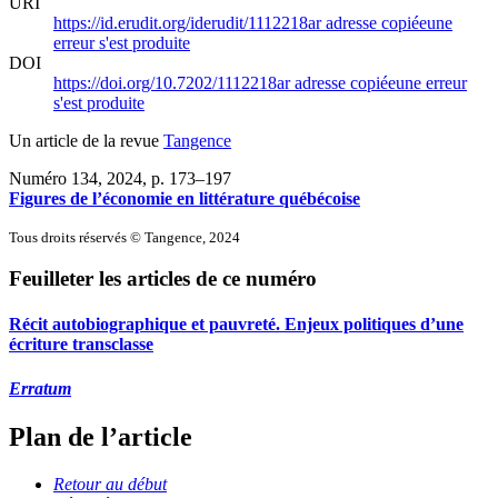
URI
https://id.erudit.org/iderudit/1112218ar
adresse copiée
une
erreur s'est produite
DOI
https://doi.org/10.7202/1112218ar
adresse copiée
une erreur
s'est produite
Un article de la revue
Tangence
Numéro 134, 2024
, p. 173–197
Figures de l’économie en littérature québécoise
Tous droits réservés © Tangence, 2024
Feuilleter les articles de ce numéro
Récit autobiographique et pauvreté. Enjeux politiques d’une
écriture transclasse
Erratum
Plan de l’article
Retour au début