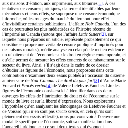
aux maisons d’édition, aux imprimeurs, aux librairies
[1]
. À ces
tentatives de censures juridiques, clairement identifiables par leurs
mécanismes et leurs effets, se superpose une censure économique
informelle, où les rouages du marché du livre ont pour effet
d’invisibiliser certaines publications. L’affaire
Noir Canada
, l’un des
cas de poursuites les plus médiatisées de l’histoire récente de
l’imprimé au Canada (notons que l’affaire
Little Sisters
[2]
, sur
laquelle nous préparons un article, représente probablement ce qui
constitue en propre une véritable censure publique d’imprimés pour
des raisons morales), mérite analyse en cela qu’elle met en évidence
un rabattement de l’économie sur le droit en régime contemporain, et
qu’elle permet de mesurer les effets concrets de ce rabattement sur le
secteur du livre. Ainsi, s’il s’agit dans le cadre de ce dossier
d’étudier les figures de l’économie
,
nous proposons dans cette
contribution d’examiner deux essais publiés à l’occasion du dixième
anniversaire de
Noir Canada
:
Le droit du plus fort
[3]
d’Anne-Marie
Voisard et
Procès verbal
[4]
de Valérie Lefebvre-Faucher. Lire les
figures de l’économie consistera ici à identifier dans ces deux
ouvrages les effets de l’intrication du droit et de l’économie sur le
monde du livre et sur la liberté d’expression. Nous explorerons
l’hypothèse qu’en analysant les témoignages de Lefebvre-Faucher et
de Voisard (qui n’en sont pas
stricto sensu
, en cela qu’ils sont
pleinement des essais réflexifs), nous pouvons voir à l’oeuvre une
modalité spécifique de l’économie, soit sa manifestation dans
l’appareil juridique, car ce sont deux textes qui évoquent