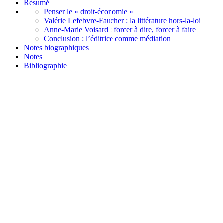
Résumé
Penser le « droit-économie »
Valérie Lefebvre-Faucher : la littérature hors-la-loi
Anne-Marie Voisard : forcer à dire, forcer à faire
Conclusion : l’éditrice comme médiation
Notes biographiques
Notes
Bibliographie