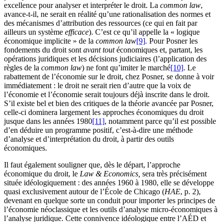
excellence pour analyser et interpréter le droit. La
common law
,
avance-t-il, ne serait en réalité qu’une rationalisation des normes et
des mécanismes d’attribution des ressources (ce qui en fait par
ailleurs un système
efficace
). C’est ce qu’il appelle la « logique
économique implicite » de la
common law
[9]
.
Pour Posner les
fondements du droit sont
avant tout
économiques et, partant, les
opérations juridiques et les décisions judiciaires (l’application des
règles de la
common law
) ne font qu’imiter le marché
[10]
. Le
rabattement de l’économie sur le droit, chez Posner, se donne à voir
immédiatement : le droit ne serait rien d’autre que la voix de
l’économie et l’économie serait toujours déjà inscrite dans le droit.
S’il existe bel et bien des critiques de la théorie avancée par Posner,
celle-ci dominera largement les approches économiques du droit
jusque dans les années 1980
[11]
, notamment parce qu’il est possible
d’en déduire un programme positif, c’est-à-dire une méthode
d’analyse et d’interprétation du droit, à partir des outils
économiques.
Il faut également souligner que, dès le départ, l’approche
économique du droit, le
Law & Economics,
sera très précisément
située idéologiquement : des années 1960 à 1980, elle se développe
quasi exclusivement autour de l’École de Chicago (
HAE
, p. 2),
devenant en quelque sorte un conduit pour importer les principes de
l’économie néoclassique et les outils d’analyse micro-économiques à
l’analyse juridique. Cette connivence idéologique entre l’AÉD et