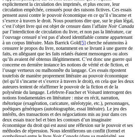
explicitement la circulation des imprimés, et plus encore, leur
circulation empêchée, censurés pour des raisons fictives. Ces essais
pensent aussi contre le pouvoir économique en ce qu’il s’incarne et
s’exerce à travers le droit. Nous pourrions dire que, sur le plan légal,
c’est l’objet livre qui est objet de censure dans l’affaire
Noir Canada
par l’interdiction de circulation du livre, et non pas la littérature, car
l’ouvrage censuré n’est pas d’abord identifiable comme appartenant
à un corpus littéraire. Mais Barrick Gold
[5]
cherche néanmoins à
censurer le propos du livre, notamment en se livrant à une guerre de
faits, en alléguant que les faits relatés étaient mensongers ou alors
qu’ils avaient été obtenus illégitimement. C’est donc une guerre qui
concerne en dernière instance les notions de vérité et de fiction, et
l’usage vertueux ou malhonnête du langage. Ces essais ripostent
toutefois de manière proprement littéraire au pouvoir économique
(tel qu’il s’incarne et s’exerce à travers le droit), en cela que les deux
auteures tentent de réaffirmer le pouvoir de la fiction et de la
polysémie du langage. Lefebvre-Faucher et Voisard interrogent des
notions fondamentales en littérature : mise en récit, narration,
rhétorique (exagération, caricature, stéréotypie, etc.), personnages,
poétiques génériques (autobiographie, essai littéraire). Le jeu des
intérêts, des transactions et des négociations mis au jour dans ces
deux essais trace bel et bien les contours d’un imaginaire
économique du droit qui est aussi une réflexion sur le pouvoir et ses
méthodes de répression. Nous identifierons un conflit (formel et
symbolique) entre le livre
Noir Canada
(dans sa matérialité, ses