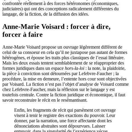
confrontée réellement à des forces hétéronomes (économiques,
judiciaires) qui ont des conceptions radicalement différentes du
langage, de la fiction, de la diffusion des idées.
Anne-Marie Voisard : forcer à dire,
forcer à faire
Anne-Marie Voisard propose un ouvrage légèrement différent de
celui de sa consoeur en cela qu’il ne juxtapose pas autant de formes
hétérogènes, et épouse les traits plus classiques de l’essai littéraire.
Mais les deux essais tentent semblablement de se réapproprier des
formes juridiques dans un espace
hors-la-loi
: la note, la plaidoirie,
la pièce à conviction sont détournées par Lefebvre-Faucher ; la
procédure, la mise en demeure, l’entente hors cour sont objectivées
par Voisard. La fiction n’est pas l’objet d’analyse de Voisard comme
chez Lefebvre-Faucher, mais la réflexion sur le langage y est
toutefois centrale. Contre la fiction juridique et économique, il faut
savoir reconstruire le récit en le resémantisant.
Enfin, les fragments de récit qui parsèment cet ouvrage
visent à tenir le registre des exactions du pouvoir. Leur
donner, par la narration, une force affectante dont les
dénonciations abstraites sont dépourvues. Laisser
entrevoir, dans la singularité de l’expérience vécue,