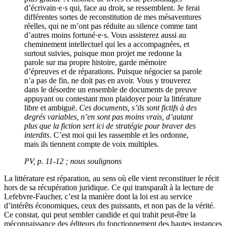
d’écrivain·e·s qui, face au droit, se ressemblent. Je ferai
différentes sortes de reconstitution de mes mésaventures
réelles, qui ne m’ont pas réduite au silence comme tant
d’autres moins fortuné·e·s. Vous assisterez aussi au
cheminement intellectuel qui les a accompagnées, et
surtout suivies, puisque mon projet me redonne la
parole sur ma propre histoire, garde mémoire
d’épreuves et de réparations. Puisque négocier sa parole
n’a pas de fin, ne doit pas en avoir. Vous y trouverez
dans le désordre un ensemble de documents de preuve
appuyant ou contestant mon plaidoyer pour la littérature
libre et ambiguë.
Ces documents, s’ils sont fictifs à des
degrés variables, n’en sont pas moins vrais, d’autant
plus que la fiction sert ici de stratégie pour braver des
interdits
. C’est moi qui les rassemble et les ordonne,
mais ils tiennent compte de voix multiples.
PV
, p. 11-12 ; nous soulignons
La littérature est réparation, au sens où elle vient reconstituer le récit
hors de sa récupération juridique. Ce qui transparaît à la lecture de
Lefebvre-Faucher, c’est la manière dont la loi est au service
d’intérêts économiques, ceux des puissants, et non pas de la vérité.
Ce constat, qui peut sembler candide et qui trahit peut-être la
méconnaissance des éditeurs du fonctionnement des hautes instances