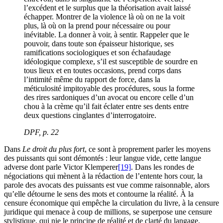
l’excédent et le surplus que la théorisation avait laissé
échapper. Montrer de la violence là où on ne la voit
plus, là où on la prend pour nécessaire ou pour
inévitable. La donner à voir, à sentir. Rappeler que le
pouvoir, dans toute son épaisseur historique, ses
ramifications sociologiques et son échafaudage
idéologique complexe, s’il est susceptible de sourdre en
tous lieux et en toutes occasions, prend corps dans
l’intimité même du rapport de force, dans la
méticulosité impitoyable des procédures, sous la forme
des rires sardoniques d’un avocat ou encore celle d’un
chou à la crème qu’il fait éclater entre ses dents entre
deux questions cinglantes d’interrogatoire.
DPF
, p. 22
Dans
Le droit du plus fort
, ce sont à proprement parler les moyens
des puissants qui sont démontés : leur langue vide, cette langue
adverse dont parle Victor Klemperer
[19]
. Dans les rondes de
négociations qui mènent à la rédaction de l’entente hors cour, la
parole des avocats des puissants est vue comme raisonnable, alors
qu’elle détourne le sens des mots et contourne la réalité. À la
censure économique qui empêche la circulation du livre, à la censure
juridique qui menace à coup de millions, se superpose une censure
stylistique, qui nie le principe de réalité et de clarté du langage.