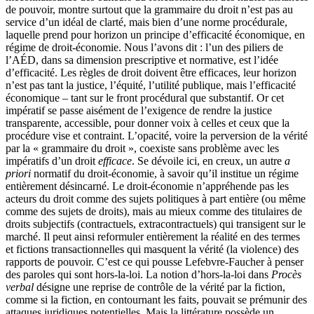
de pouvoir, montre surtout que la grammaire du droit n’est pas au
service d’un idéal de clarté, mais bien d’une norme procédurale,
laquelle prend pour horizon un principe d’efficacité économique, en
régime de droit-économie. Nous l’avons dit : l’un des piliers de
l’AÉD, dans sa dimension prescriptive et normative, est l’idée
d’efficacité. Les règles de droit doivent être efficaces, leur horizon
n’est pas tant la justice, l’équité, l’utilité publique, mais l’efficacité
économique – tant sur le front procédural que substantif. Or cet
impératif se passe aisément de l’exigence de rendre la justice
transparente, accessible, pour donner voix à celles et ceux que la
procédure vise et contraint. L’opacité, voire la perversion de la vérité
par la « grammaire du droit », coexiste sans problème avec les
impératifs d’un droit
efficace
. Se dévoile ici, en creux, un autre
a
priori
normatif du droit-économie, à savoir qu’il institue un régime
entièrement désincarné. Le droit-économie n’appréhende pas les
acteurs du droit comme des sujets politiques à part entière (ou même
comme des sujets de droits), mais au mieux comme des titulaires de
droits subjectifs (contractuels, extracontractuels) qui transigent sur le
marché. Il peut ainsi reformuler entièrement la réalité en des termes
et fictions transactionnelles qui masquent la vérité (la violence) des
rapports de pouvoir. C’est ce qui pousse Lefebvre-Faucher à penser
des paroles qui sont hors-la-loi. La notion d’hors-la-loi dans
Procès
verbal
désigne une reprise de contrôle de la vérité par la fiction,
comme si la fiction, en contournant les faits, pouvait se prémunir des
attaques juridiques potentielles. Mais la littérature possède un