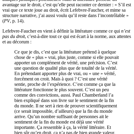
avantage sur le droit, c’est qu’elle peut raconter ce dernier : « S’il est
vrai que ce texte joue au droit, écrit Lefebvre-Faucher, et mime sa
structure narrative, j’ai aussi voulu qu’il reste dans l’incontrôlable »
(
PV
, p. 14).
Lefebvre-Faucher en vient à définir la littérature comme ce qui
n’est
pas du droit
, c’est-à-dire tout ce qui est écart à la norme, aux attentes
et au décorum :
Ce que je dis, c’est que la littérature prétend à quelque
chose de « plus » vrai, plus juste, comme si elle pouvait
apporter un complément de vérité, une précision. C’est
une question de qualité plus que de totalité de la vérité.
En prétendant apporter plus de vrai, ou « une » vérité,
forcément on croit. Mais à quoi ? C’est une vérité
sentie, proche de l’expérience. C’est comme ça que la
littérature fonctionne le plus souvent. C’est un peu
comme des convictions, aussi. Paul Chamberland l’a
bien expliqué dans son livre sur le sentiment de la fin
du monde. Il ne sert à rien de prouver scientifiquement
(ce serait impossible, d’ailleurs) que la fin du monde
arrive. Qu’un nombre suffisant de personnes ait le
sentiment de la fin du monde est déjà une vérité
importante. Ça ressemble à ça, la vérité littéraire. Et
bien sûr qu’en droit, ça n’a pas de bien grande valeur.