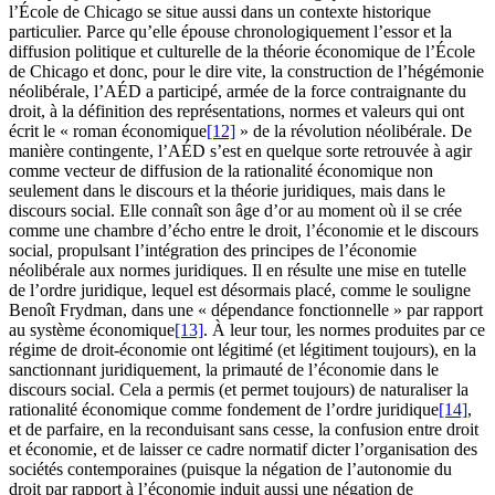
l’École de Chicago se situe aussi dans un contexte historique
particulier. Parce qu’elle épouse chronologiquement l’essor et la
diffusion politique et culturelle de la théorie économique de l’École
de Chicago et donc, pour le dire vite, la construction de l’hégémonie
néolibérale, l’AÉD a participé, armée de la force contraignante du
droit, à la définition des représentations, normes et valeurs qui ont
écrit le « roman économique
[12]
» de la révolution néolibérale. De
manière contingente, l’AÉD s’est en quelque sorte retrouvée à agir
comme vecteur de diffusion de la rationalité économique non
seulement dans le discours et la théorie juridiques, mais dans le
discours social. Elle connaît son âge d’or au moment où il se crée
comme une chambre d’écho entre le droit, l’économie et le discours
social, propulsant l’intégration des principes de l’économie
néolibérale aux normes juridiques. Il en résulte une mise en tutelle
de l’ordre juridique, lequel est désormais placé, comme le souligne
Benoît Frydman, dans une « dépendance fonctionnelle » par rapport
au système économique
[13]
. À leur tour, les normes produites par ce
régime de droit-économie ont légitimé (et légitiment toujours), en la
sanctionnant juridiquement, la primauté de l’économie dans le
discours social. Cela a permis (et permet toujours) de naturaliser la
rationalité économique comme fondement de l’ordre juridique
[14]
,
et de parfaire, en la reconduisant sans cesse, la confusion entre droit
et économie, et de laisser ce cadre normatif dicter l’organisation des
sociétés contemporaines (puisque la négation de l’autonomie du
droit par rapport à l’économie induit aussi une négation de