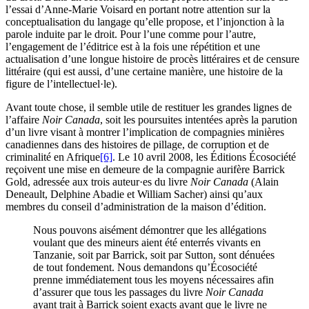
l’essai d’Anne-Marie Voisard en portant notre attention sur la
conceptualisation du langage qu’elle propose, et l’injonction à la
parole induite par le droit. Pour l’une comme pour l’autre,
l’engagement de l’éditrice est à la fois une répétition et une
actualisation d’une longue histoire de procès littéraires et de censure
littéraire (qui est aussi, d’une certaine manière, une histoire de la
figure de l’intellectuel·le).
Avant toute chose, il semble utile de restituer les grandes lignes de
l’affaire
Noir Canada
, soit les poursuites intentées après la parution
d’un livre visant à montrer l’implication de compagnies minières
canadiennes dans des histoires de pillage, de corruption et de
criminalité en Afrique
[6]
. Le 10 avril 2008, les Éditions Écosociété
reçoivent une mise en demeure de la compagnie aurifère Barrick
Gold, adressée aux trois auteur·es du livre
Noir Canada
(Alain
Deneault, Delphine Abadie et William Sacher) ainsi qu’aux
membres du conseil d’administration de la maison d’édition.
Nous pouvons aisément démontrer que les allégations
voulant que des mineurs aient été enterrés vivants en
Tanzanie, soit par Barrick, soit par Sutton, sont dénuées
de tout fondement. Nous demandons qu’Écosociété
prenne immédiatement tous les moyens nécessaires afin
d’assurer que tous les passages du livre
Noir Canada
ayant trait à Barrick soient exacts avant que le livre ne