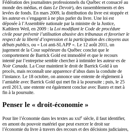
Fédération des journalistes professionnels du Québec et consacré au
monde des médias, et dans
Le Devoir
), des rassemblements et des
levées de fonds. En mars 2009, la distribution du livre est stoppée et
les auteur·es s’engagent à ne plus parler du livre. Une loi est
déposée à l’Assemblée nationale par la ministre de la Justice,
Kathleen Weil, en 2009 : la
Loi modifiant le Code de procédure
civile pour prévenir l’utilisation abusive des tribunaux et favoriser le
respect de la liberté d’expression et la participation des citoyens aux
débats publics
, ou « Loi anti-SLAPP »
.
Le 12 août 2011, un
jugement de la Cour supérieure du Québec conclut que le
comportement de Barrick Gold est immodéré et que le recours
intenté par l’entreprise semble chercher à intimider les auteur·es de
Noir Canada
. La Cour maintient le droit de Barrick Gold à un
procès, mais reconnaît une apparence d’abus dans la conduite de
l’instance. Le 18 octobre, on annonce une entente de règlement à
l’amiable avec Barrick Gold qui met fin à la poursuite ; puis, le 25
avril 2013, une entente est également conclue avec Banro et met à
fin à la poursuite.
Penser le « droit-économie »
e
Pour lire l’économie dans les textes au
xxi
siècle, il faut identifier,
en amont du pouvoir matériel que peut exercer le droit sur
l’économie du livre à travers des recours et des décisions judiciaires,