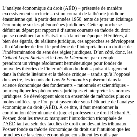
L’analyse économique du droit (AÉD) – présentée de manière
excessivement succincte – est un courant de la théorie juridique
étasunienne qui, à partir des années 1950, tente de jeter un éclairage
économique sur les phénomènes juridiques. Cette approche se
définit au départ par rapport à d’autres courants en théorie du droit
qui se constituent aux États-Unis à la même époque. Héritières, à
bien des égards, du réalisme juridique, ces approches se développent
afin d’aborder de front le problème de l’interprétation du droit et de
l’indétermination du sens des règles juridiques. D’un côté, donc, les
Critical Legal Studies
et le
Law & Literature
, par exemple,
prendront un virage résolument herméneutique pour fonder de
nouvelles théories de l’interprétation du droit – puisant largement
dans la théorie littéraire et la théorie critique – tandis qu’à l’opposé
du spectre, les tenants du
Law & Economics
puiseront dans la
science économique des fondements « rationnels et scientifiques »
pour expliquer les phénomènes juridiques et interpréter les normes
juridiques. Se développent alors un ensemble de méthodes plus ou
moins unifiées, que l’on peut rassembler sous l’étiquette de l’analyse
économique du droit (AÉD). À ce titre, il faut mentionner la
contribution déterminante du juge et professeur de droit Richard A.
Posner, dont les travaux marquent l’introduction triomphale de
l’AÉD tant au sein des facultés de droit que devant les tribunaux.
Posner fonde sa théorie économique du droit sur l’intuition que les
principes de la science économique constituent les outils par