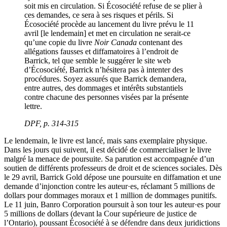
soit mis en circulation. Si Écosociété refuse de se plier à
ces demandes, ce sera à ses risques et périls. Si
Écosociété procède au lancement du livre prévu le 11
avril [le lendemain] et met en circulation ne serait-ce
qu’une copie du livre
Noir Canada
contenant des
allégations fausses et diffamatoires à l’endroit de
Barrick, tel que semble le suggérer le site web
d’Écosociété, Barrick n’hésitera pas à intenter des
procédures. Soyez assurés que Barrick demandera,
entre autres, des dommages et intérêts substantiels
contre chacune des personnes visées par la présente
lettre.
DPF
, p. 314-315
Le lendemain, le livre est lancé, mais sans exemplaire physique.
Dans les jours qui suivent, il est décidé de commercialiser le livre
malgré la menace de poursuite. Sa parution est accompagnée d’un
soutien de différents professeurs de droit et de sciences sociales. Dès
le 29 avril, Barrick Gold dépose une poursuite en diffamation et une
demande d’injonction contre les auteur·es, réclamant 5 millions de
dollars pour dommages moraux et 1 million de dommages punitifs.
Le 11 juin, Banro Corporation poursuit à son tour les auteur·es pour
5 millions de dollars (devant la Cour supérieure de justice de
l’Ontario), poussant Écosociété à se défendre dans deux juridictions