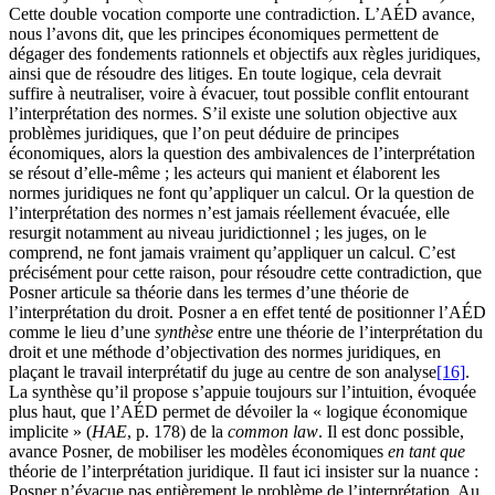
Cette double vocation comporte une contradiction. L’AÉD avance,
nous l’avons dit, que les principes économiques permettent de
dégager des fondements rationnels et objectifs aux règles juridiques,
ainsi que de résoudre des litiges. En toute logique, cela devrait
suffire à neutraliser, voire à évacuer, tout possible conflit entourant
l’interprétation des normes. S’il existe une solution objective aux
problèmes juridiques, que l’on peut déduire de principes
économiques, alors la question des ambivalences de l’interprétation
se résout d’elle-même ; les acteurs qui manient et élaborent les
normes juridiques ne font qu’appliquer un calcul. Or la question de
l’interprétation des normes n’est jamais réellement évacuée, elle
resurgit notamment au niveau juridictionnel ; les juges, on le
comprend, ne font jamais vraiment qu’appliquer un calcul. C’est
précisément pour cette raison, pour résoudre cette contradiction, que
Posner articule sa théorie dans les termes d’une théorie de
l’interprétation du droit. Posner a en effet tenté de positionner l’AÉD
comme le lieu d’une
synthèse
entre une théorie de l’interprétation du
droit et une méthode d’objectivation des normes juridiques, en
plaçant le travail interprétatif du juge au centre de son analyse
[16]
.
La synthèse qu’il propose s’appuie toujours sur l’intuition, évoquée
plus haut, que l’AÉD permet de dévoiler la « logique économique
implicite » (
HAE
, p. 178) de la
common law
. Il est donc possible,
avance Posner, de mobiliser les modèles économiques
en tant que
théorie de l’interprétation juridique. Il faut ici insister sur la nuance :
Posner n’évacue pas entièrement le problème de l’interprétation. Au