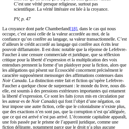
C’est une vérité presque religieuse, surtout pas
scientifique. La vérité littéraire est liée à la croyance.
PV
, p. 47
La croyance dont parle Chamberland
[18]
, dans le cas qui nous
occupe, c’est aussi celle de la valeur accordée au mot, de la
confiance qu’on confère au langage, sa valeur transactionnelle. C’est
d’ailleurs le crédit accordé au langage qui confère aux écrits leur
pouvoir diffamatoire. Il est donc notable que la réponse de Lefebvre-
Faucher à une censure commerciale et juridique, que sa réflexion
critique pour la liberté d’expression et la multiplication des voix
entendues prennent la forme d’un plaidoyer pour la fiction, alors que
les allégations qui pèsent sur Écosociété concernent précisément le
caractère supposément mensonger des affirmations contenues dans
Noir Canada
. La distinction entre fait et fiction qu’opère Lefebvre-
Faucher a quelque chose de surprenant : le monde du livre, nous dit-
elle, est soumis à des pressions extérieures importantes qui entament
la liberté d’expression. Ce sont les faits (ceux mis en circulation par
les auteur·es de
Noir Canada
) qui font l’objet d’une négation, on
leur impose une autre fiction, celle que le colonialisme n’existe plus,
que des exactions n’en sont pas, que la corruption n’est qu’alléguée,
que ce qui est arrivé n’est pas arrivé. L’économie capitaliste apparaît,
une fois passée par le prisme de l’appareil juridique, comme une
fiction délirante, notamment parce que le droit n’a plus aucune