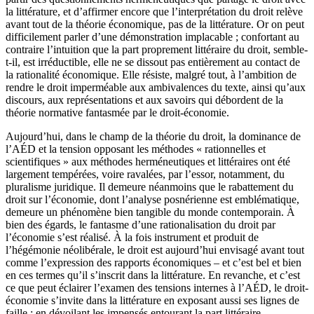
la littérature, et d’affirmer encore que l’interprétation du droit relève
avant tout de la théorie économique, pas de la littérature. Or on peut
difficilement parler d’une démonstration implacable ; confortant au
contraire l’intuition que la part proprement littéraire du droit, semble-
t-il, est irréductible, elle ne se dissout pas entièrement au contact de
la rationalité économique. Elle résiste, malgré tout, à l’ambition de
rendre le droit imperméable aux ambivalences du texte, ainsi qu’aux
discours, aux représentations et aux savoirs qui débordent de la
théorie normative fantasmée par le droit-économie.
Aujourd’hui, dans le champ de la théorie du droit, la dominance de
l’AÉD et la tension opposant les méthodes « rationnelles et
scientifiques » aux méthodes herméneutiques et littéraires ont été
largement tempérées, voire ravalées, par l’essor, notamment, du
pluralisme juridique. Il demeure néanmoins que le rabattement du
droit sur l’économie, dont l’analyse posnérienne est emblématique,
demeure un phénomène bien tangible du monde contemporain. À
bien des égards, le fantasme d’une rationalisation du droit par
l’économie s’est réalisé. À la fois instrument et produit de
l’hégémonie néolibérale, le droit est aujourd’hui envisagé avant tout
comme l’expression des rapports économiques – et c’est bel et bien
en ces termes qu’il s’inscrit dans la littérature. En revanche, et c’est
ce que peut éclairer l’examen des tensions internes à l’AÉD, le droit-
économie s’invite dans la littérature en exposant aussi ses lignes de
faille ; en dévoilant les impensés entourant la part littéraire