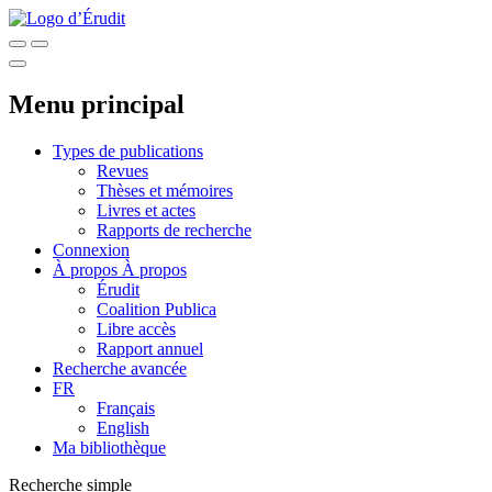
Menu principal
Types de publications
Revues
Thèses et mémoires
Livres et actes
Rapports de recherche
Connexion
À propos
À propos
Érudit
Coalition Publica
Libre accès
Rapport annuel
Recherche avancée
FR
Français
English
Ma bibliothèque
Recherche simple