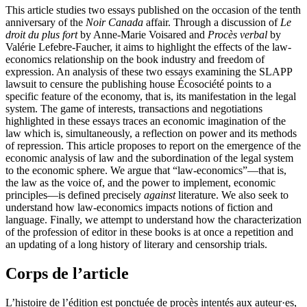
This article studies two essays published on the occasion of the tenth
anniversary of the
Noir Canada
affair. Through a discussion of
Le
droit du plus fort
by Anne-Marie Voisared and
Procès verbal
by
Valérie Lefebre-Faucher, it aims to highlight the effects of the law-
economics relationship on the book industry and freedom of
expression. An analysis of these two essays examining the SLAPP
lawsuit to censure the publishing house Écosociété points to a
specific feature of the economy, that is, its manifestation in the legal
system. The game of interests, transactions and negotiations
highlighted in these essays traces an economic imagination of the
law which is, simultaneously, a reflection on power and its methods
of repression. This article proposes to report on the emergence of the
economic analysis of law and the subordination of the legal system
to the economic sphere. We argue that “law-economics”—that is,
the law as the voice of, and the power to implement, economic
principles—is defined precisely
against
literature. We also seek to
understand how law-economics impacts notions of fiction and
language. Finally, we attempt to understand how the characterization
of the profession of editor in these books is at once a repetition and
an updating of a long history of literary and censorship trials.
Corps de l’article
L’histoire de l’édition est ponctuée de procès intentés aux auteur·es,