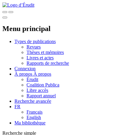
Menu principal
Types de publications
Revues
Thèses et mémoires
Livres et actes
Rapports de recherche
Connexion
À propos
À propos
Érudit
Coalition Publica
Libre accès
Rapport annuel
Recherche avancée
FR
Français
English
Ma bibliothèque
Recherche simple