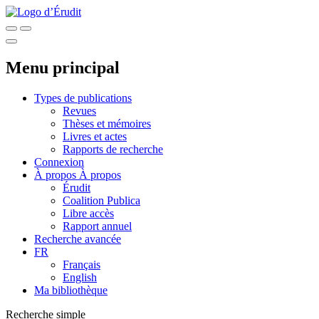
Menu principal
Types de publications
Revues
Thèses et mémoires
Livres et actes
Rapports de recherche
Connexion
À propos
À propos
Érudit
Coalition Publica
Libre accès
Rapport annuel
Recherche avancée
FR
Français
English
Ma bibliothèque
Recherche simple