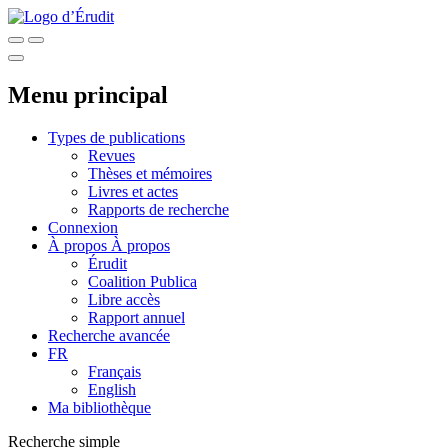
Menu principal
Types de publications
Revues
Thèses et mémoires
Livres et actes
Rapports de recherche
Connexion
À propos
À propos
Érudit
Coalition Publica
Libre accès
Rapport annuel
Recherche avancée
FR
Français
English
Ma bibliothèque
Recherche simple