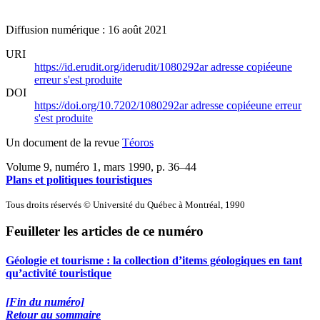
Diffusion numérique : 16 août 2021
URI
https://id.erudit.org/iderudit/1080292ar
adresse copiée
une
erreur s'est produite
DOI
https://doi.org/10.7202/1080292ar
adresse copiée
une erreur
s'est produite
Un document de la revue
Téoros
Volume 9, numéro 1, mars 1990
, p. 36–44
Plans et politiques touristiques
Tous droits réservés © Université du Québec à Montréal, 1990
Feuilleter les articles de ce numéro
Géologie et tourisme : la collection d’items géologiques en tant
qu’activité touristique
[Fin du numéro]
Retour au sommaire