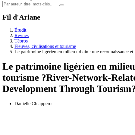
Fil d'Ariane
Érudit
Revues
Téoros
Fleuves, civilisations et tourisme
Le patrimoine ligérien en milieu urbain : une reconnaissance e
Le patrimoine ligérien en milieu
tourisme ?
River-Network-Relat
Development Through Tourism
Danielle Chiappero