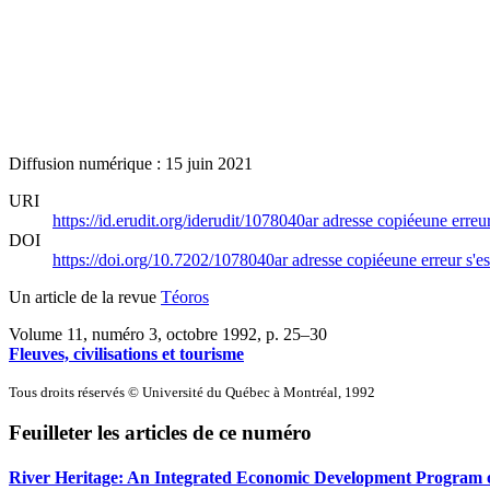
Diffusion numérique : 15 juin 2021
URI
https://id.erudit.org/iderudit/1078040ar
adresse copiée
une erreur
DOI
https://doi.org/10.7202/1078040ar
adresse copiée
une erreur s'es
Un article de la revue
Téoros
Volume 11, numéro 3, octobre 1992
, p. 25–30
Fleuves, civilisations et tourisme
Tous droits réservés © Université du Québec à Montréal, 1992
Feuilleter les articles de ce numéro
River Heritage: An Integrated Economic Development Program of