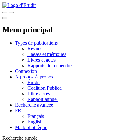
Menu principal
Types de publications
Revues
Thèses et mémoires
Livres et actes
Rapports de recherche
Connexion
À propos
À propos
Érudit
Coalition Publica
Libre accès
Rapport annuel
Recherche avancée
FR
Français
English
Ma bibliothèque
Recherche simple