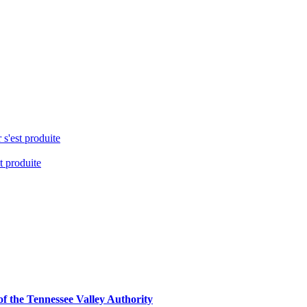
 s'est produite
t produite
 the Tennessee Valley Authority