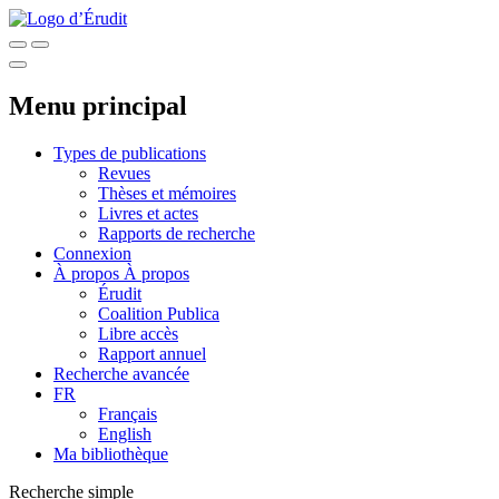
Menu principal
Types de publications
Revues
Thèses et mémoires
Livres et actes
Rapports de recherche
Connexion
À propos
À propos
Érudit
Coalition Publica
Libre accès
Rapport annuel
Recherche avancée
FR
Français
English
Ma bibliothèque
Recherche simple