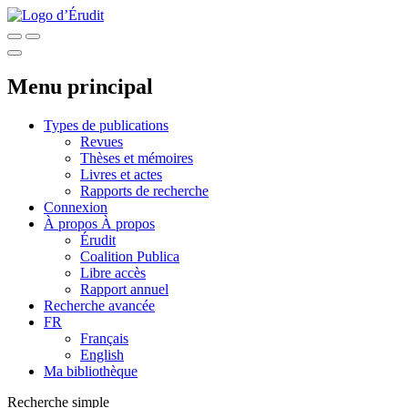
Menu principal
Types de publications
Revues
Thèses et mémoires
Livres et actes
Rapports de recherche
Connexion
À propos
À propos
Érudit
Coalition Publica
Libre accès
Rapport annuel
Recherche avancée
FR
Français
English
Ma bibliothèque
Recherche simple