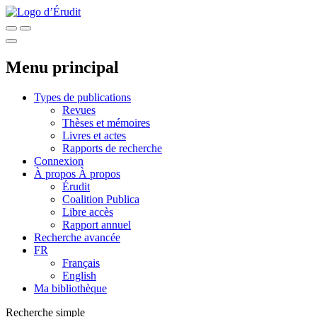
Menu principal
Types de publications
Revues
Thèses et mémoires
Livres et actes
Rapports de recherche
Connexion
À propos
À propos
Érudit
Coalition Publica
Libre accès
Rapport annuel
Recherche avancée
FR
Français
English
Ma bibliothèque
Recherche simple