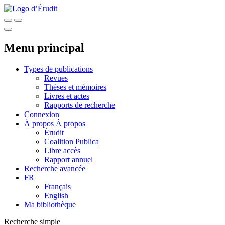
Menu principal
Types de publications
Revues
Thèses et mémoires
Livres et actes
Rapports de recherche
Connexion
À propos
À propos
Érudit
Coalition Publica
Libre accès
Rapport annuel
Recherche avancée
FR
Français
English
Ma bibliothèque
Recherche simple