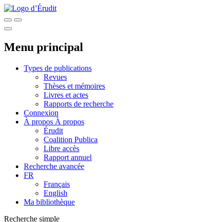
Menu principal
Types de publications
Revues
Thèses et mémoires
Livres et actes
Rapports de recherche
Connexion
À propos
À propos
Érudit
Coalition Publica
Libre accès
Rapport annuel
Recherche avancée
FR
Français
English
Ma bibliothèque
Recherche simple