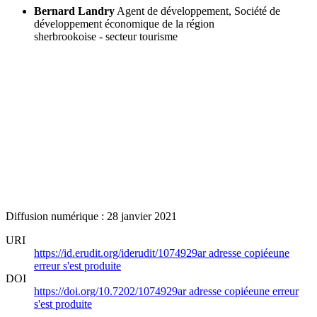
Bernard Landry
Agent de développement, Société de
développement économique de la région
sherbrookoise - secteur tourisme
Diffusion numérique : 28 janvier 2021
URI
https://id.erudit.org/iderudit/1074929ar
adresse copiée
une
erreur s'est produite
DOI
https://doi.org/10.7202/1074929ar
adresse copiée
une erreur
s'est produite