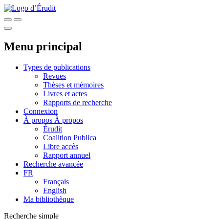
Menu principal
Types de publications
Revues
Thèses et mémoires
Livres et actes
Rapports de recherche
Connexion
À propos
À propos
Érudit
Coalition Publica
Libre accès
Rapport annuel
Recherche avancée
FR
Français
English
Ma bibliothèque
Recherche simple