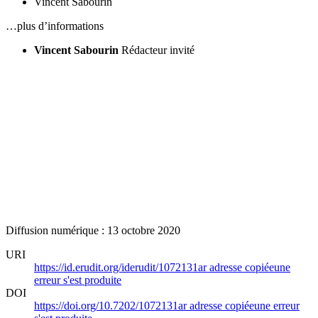
Vincent Sabourin
…plus d’informations
Vincent Sabourin
Rédacteur invité
Diffusion numérique : 13 octobre 2020
URI
https://id.erudit.org/iderudit/1072131ar
adresse copiée
une
erreur s'est produite
DOI
https://doi.org/10.7202/1072131ar
adresse copiée
une erreur