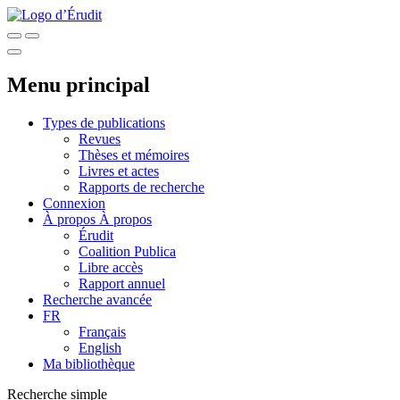
Menu principal
Types de publications
Revues
Thèses et mémoires
Livres et actes
Rapports de recherche
Connexion
À propos
À propos
Érudit
Coalition Publica
Libre accès
Rapport annuel
Recherche avancée
FR
Français
English
Ma bibliothèque
Recherche simple