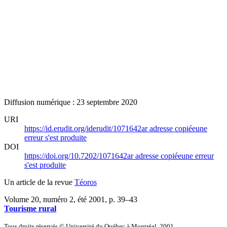
Diffusion numérique : 23 septembre 2020
URI
https://id.erudit.org/iderudit/1071642ar
adresse copiée
une
erreur s'est produite
DOI
https://doi.org/10.7202/1071642ar
adresse copiée
une erreur
s'est produite
Un article de la revue
Téoros
Volume 20, numéro 2, été 2001
, p. 39–43
Tourisme rural
Tous droits réservés © Université du Québec à Montréal, 2001