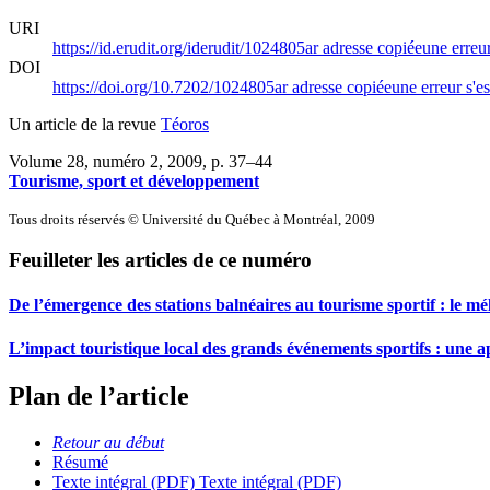
URI
https://id.erudit.org/iderudit/1024805ar
adresse copiée
une erreur
DOI
https://doi.org/10.7202/1024805ar
adresse copiée
une erreur s'es
Un article de la revue
Téoros
Volume 28, numéro 2, 2009
, p. 37–44
Tourisme, sport et développement
Tous droits réservés © Université du Québec à Montréal, 2009
Feuilleter les articles de ce numéro
De l’émergence des stations balnéaires au tourisme sportif : le m
L’impact touristique local des grands événements sportifs : une
Plan de l’article
Retour au début
Résumé
Texte intégral (PDF)
Texte intégral (PDF)