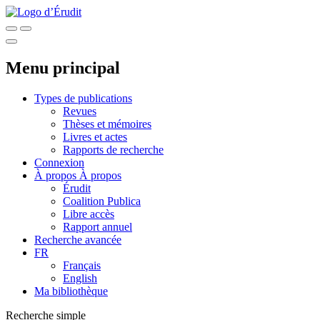
Menu principal
Types de publications
Revues
Thèses et mémoires
Livres et actes
Rapports de recherche
Connexion
À propos
À propos
Érudit
Coalition Publica
Libre accès
Rapport annuel
Recherche avancée
FR
Français
English
Ma bibliothèque
Recherche simple