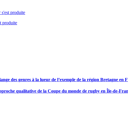
 s'est produite
t produite
élange des genres à la lueur de l’exemple de la région Bretagne en 
 approche qualitative de la Coupe du monde de rugby en Île-de-Fra