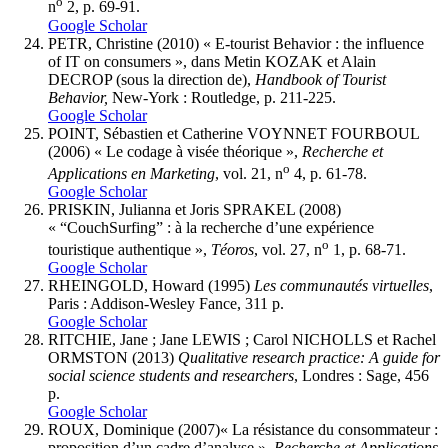
o
n
2, p. 69-91.
Google Scholar
P
ETR
, Christine (2010) « E-tourist Behavior : the influence
of IT on consumers », dans Metin KOZAK et Alain
DECROP (sous la direction de),
Handbook of Tourist
Behavior,
New-York : Routledge, p. 211-225.
Google Scholar
POINT,
Sébastien et Catherine VOYNNET FOURBOUL
(2006) « Le codage à visée théorique »,
Recherche et
o
Applications en Marketing
, vol. 21, n
4, p. 61-78.
Google Scholar
PRISKIN,
Julianna et Joris
SPRAKEL
(2008)
« “CouchSurfing” : à la recherche d’une expérience
o
touristique authentique »,
Téoros
, vol. 27, n
1, p. 68-71.
Google Scholar
RHEINGOLD, Howard (1995)
Les communautés virtuelles
,
Paris : Addison-Wesley Fance, 311 p.
Google Scholar
RITCHIE,
Jane
;
Jane
LEWIS ;
Carol
NICHOLLS
et Rachel
ORMSTON (2013)
Qualitative research practice: A guide for
social science students and researchers
, Londres : Sage, 456
p.
Google Scholar
ROUX,
Dominique (2007)
«
La résistance du consommateur :
proposition d’un cadre d’analyse »,
Recherche et Applications