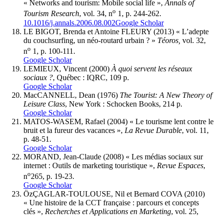
« Networks and tourism: Mobile social life »,
Annals of
o
Tourism Research
, vol. 34, n
1, p. 244-262.
10.1016/j.annals.2006.08.002
Google Scholar
LE BIGOT
, Brenda et Antoine
FLEURY
(2013) « L’adepte
du couchsurfing, un néo-routard urbain ? »
Téoros,
vol. 32,
o
n
1, p. 100-111.
Google Scholar
L
EMIEUX
, Vincent (2000)
À
quoi servent les réseaux
sociaux ?
, Québec : IQRC, 109 p.
Google Scholar
MacCANNELL
, Dean (1976)
The Tourist: A New Theory of
Leisure Class
, New York : Schocken Books, 214 p.
Google Scholar
MATOS-WASEM
, Rafael (2004) « Le tourisme lent contre le
bruit et la fureur des vacances »,
La Revue Durable
, vol. 11,
p. 48-51.
Google Scholar
MORAND
, Jean-Claude (2008) « Les médias sociaux sur
internet : Outils de marketing touristique »,
Revue Espaces
,
o
n
265, p. 19-23.
Google Scholar
Ö
z
Ç
AGLAR-TOULOUSE,
Nil et Bernard
COVA
(2010)
« Une histoire de la CCT française : parcours et concepts
clés »,
Recherches et Applications en Marketing
, vol. 25,