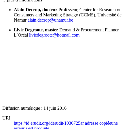
Alain Decrop, docteur
Professeur, Center for Research on
Consumers and Marketing Strategy (CCMS), Université de
Namur
alain.decrop@unamur.be
Livie Degroote, master
Demand & Procurement Planner,
L’Oréal
liviedegroote@hotmail.com
Diffusion numérique : 14 juin 2016
URI
https://id.erudit.org/iderudit/1036725ar
adresse copiée
une
erreur s'est produite