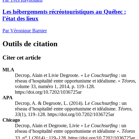
Les hébergements récréotouristiques au Québec :
l’état des lieux
Par Véronique Barnier
Outils de citation
Citer cet article
MLA
Decrop, Alain et Livie Degroote. « Le
Couchsurfing
: un
réseau d’hospitalité entre opportunisme et idéalisme. »
Téoros
,
volume 33, numéro 1, 2014, p. 119–128.
https://doi.org/10.7202/1036725ar
APA
Decrop, A. & Degroote, L. (2014). Le
Couchsurfing
: un
réseau d’hospitalité entre opportunisme et idéalisme.
Téoros
,
33
(1), 119–128. https://doi.org/10.7202/1036725ar
Chicago
Decrop, Alain et Degroote, Livie « Le
Couchsurfing
: un
réseau d’hospitalité entre opportunisme et idéalisme ».
Téoros
o
33, n
1 (2014) : 119–128. https://doi.org/10.7202/1036725ar