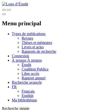
Menu principal
Types de publications
Revues
Thèses et mémoires
Livres et actes
Rapports de recherche
Connexion
À propos
À propos
Érudit
Coalition Publica
Libre accès
Rapport annuel
Recherche avancée
FR
Français
English
Ma bibliothèque
Recherche simple