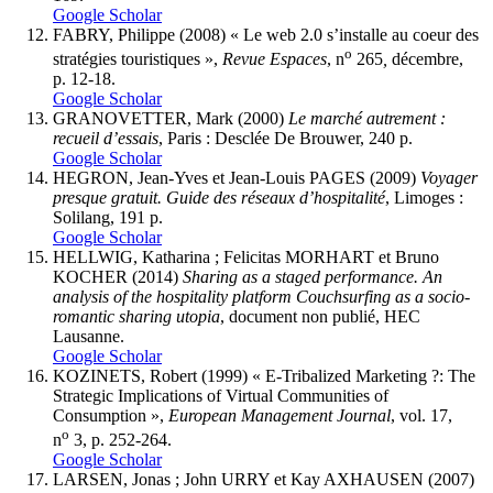
Google Scholar
F
ABRY
, Philippe (2008) « Le web 2.0 s’installe au coeur des
o
stratégies touristiques »,
Revue Espaces
, n
265
,
décembre,
p. 12-18.
Google Scholar
GRANOVETTER, Mark (2000)
Le marché autrement :
recueil d’essais
, Paris : Desclée De Brouwer, 240 p.
Google Scholar
HEGRON
, Jean-Yves et Jean-Louis
PAGES
(2009)
Voyager
presque gratuit. Guide des réseaux d’hospitalité
, Limoges :
Solilang, 191 p.
Google Scholar
HELLWIG
, Katharina ; Felicitas MORHART et Bruno
KOCHER (2014)
Sharing as a staged performance. An
analysis of the hospitality platform Couchsurfing as a socio-
romantic sharing utopia
, document non publié, HEC
Lausanne.
Google Scholar
KOZINETS
, Robert (1999) « E-Tribalized Marketing ?: The
Strategic Implications of Virtual Communities of
Consumption »,
European Management Journal
, vol. 17,
o
n
3, p. 252-264.
Google Scholar
L
ARSEN
, Jonas ; John
URRY
et Kay AXHAUSEN (2007)