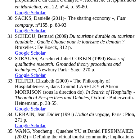
o
en Marketing
, vol. 22, n
4, p. 59-80.
Google Scholar
SACKS,
Danielle (2011)
«
The sharing economy »,
Fast
o
company
, n
155, p. 88-93.
Google Scholar
SCHEOU
, Bernard (2009)
Du tourisme durable au tourisme
équitable
: Quelle éthique pour le tourisme de demain ?
Bruxelles : De Boeck, 312 p.
Google Scholar
STRAUSS
, Anselm et Juliet CORBIN (1990)
Basics of
qualitative research: Grounded theory procedures and
techniques
, Newbury Park : Sage, 270 p.
Google Scholar
TELFER
, Elizabeth (2000) « The Philosophy of
Hospitableness », dans Conrad LASHLEY et Alison
MORRISON (sous la direction de),
In Search of Hospitality -
Theoretical Perspectives and Debates
, Oxford : Butterworth-
Heinemann, p. 38-55.
Google Scholar
URBAIN
, Jean-Didier (1991)
L’idiot du voyage
, Paris : Plon,
271 p.
Google Scholar
WANG,
Youcheng ; Quaehee
YU
et Daniel FESENMAIER
(2002) « Defining the virtual tourist community: implications