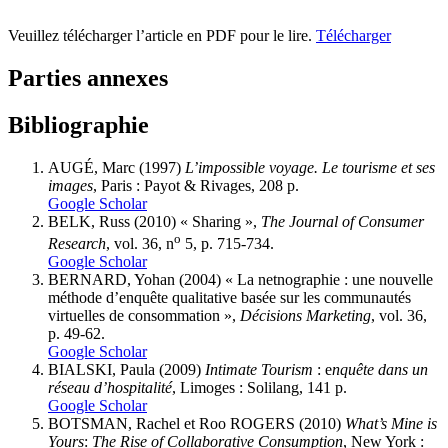
Veuillez télécharger l’article en PDF pour le lire.
Télécharger
Parties annexes
Bibliographie
AUGÉ
, Marc (1997)
L’impossible voyage. Le tourisme et ses
images
, Paris : Payot & Rivages, 208 p.
Google Scholar
BELK
, Russ (2010) « Sharing »,
The Journal of Consumer
o
Research
, vol. 36, n
5, p. 715-734.
Google Scholar
BERNARD
, Yohan (2004) « La netnographie : une nouvelle
méthode d’enquête qualitative basée sur les communautés
virtuelles de consommation »,
Décisions Marketing
, vol. 36,
p. 49-62.
Google Scholar
B
IALSKI
, Paula (2009)
Intimate Tourism
: e
nquête dans un
réseau d’hospitalité
, Limoges : Solilang, 141 p.
Google Scholar
BOTSMAN
, Rachel et Roo
ROGERS
(2010)
What’s Mine is
Yours
:
The Rise of Collaborative Consumption
, New York
: