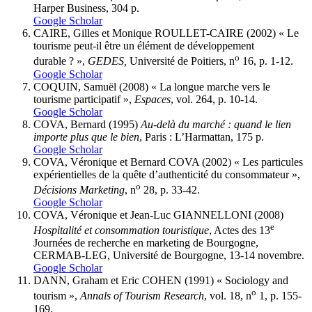
Harper Business, 304 p.
Google Scholar
CAIRE
, Gilles et Monique
ROULLET-CAIRE
(2002) « Le
tourisme peut-il être un élément de développement
o
durable ? »,
GEDES,
Université de Poitiers, n
16, p. 1-12.
Google Scholar
C
OQUIN
, Samuël (2008) « La longue marche vers le
tourisme participatif »,
Espaces
, vol. 264, p. 10-14.
Google Scholar
COVA
, Bernard (1995)
Au-delà du marché
: quand le lien
importe plus que le bien
, Paris : L’Harmattan, 175 p.
Google Scholar
COVA
, Véronique et Bernard
COVA
(2002) « Les particules
expérientielles de la quête d’authenticité du consommateur »,
o
Décisions Marketing
, n
28, p. 33-42.
Google Scholar
COVA,
Véronique et Jean-Luc GIANNELLONI (2008)
e
Hospitalité et consommation touristique
, Actes des 13
Journées de recherche en marketing de Bourgogne,
CERMAB-LEG, Université de Bourgogne, 13-14 novembre.
Google Scholar
DANN
, Graham et Eric
COHEN
(1991) « Sociology and
o
tourism »,
Annals of Tourism Research
, vol. 18, n
1, p. 155-
169.