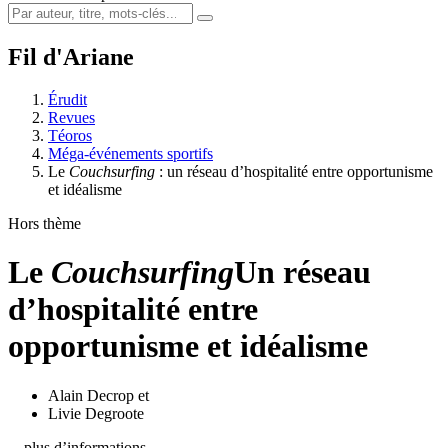
Fil d'Ariane
Érudit
Revues
Téoros
Méga-événements sportifs
Le
Couchsurfing
: un réseau d’hospitalité entre opportunisme
et idéalisme
Hors thème
Le
Couchsurfing
Un réseau
d’hospitalité entre
opportunisme et idéalisme
Alain Decrop
et
Livie Degroote
…plus d’informations