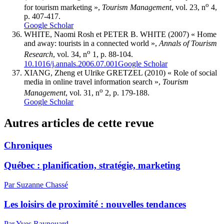
o
for tourism marketing »,
Tourism Management
, vol. 23, n
4,
p. 407-417.
Google Scholar
WHITE, Naomi Rosh et PETER B. WHITE (2007) « Home
and away: tourists in a connected world »,
Annals of Tourism
o
Research
, vol. 34, n
1, p. 88-104.
10.1016/j.annals.2006.07.001
Google Scholar
XIANG
, Zheng et Ulrike GRETZEL (2010) « Role of social
media in online travel information search »,
Tourism
o
Management
, vol. 31, n
2, p. 179-188.
Google Scholar
Autres articles de cette revue
Chroniques
Québec : planification, stratégie, marketing
Par Suzanne Chassé
Les loisirs de proximité : nouvelles tendances
Par Yves Raynouard