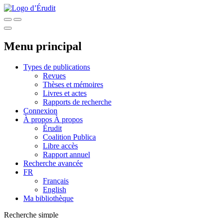
Menu principal
Types de publications
Revues
Thèses et mémoires
Livres et actes
Rapports de recherche
Connexion
À propos
À propos
Érudit
Coalition Publica
Libre accès
Rapport annuel
Recherche avancée
FR
Français
English
Ma bibliothèque
Recherche simple