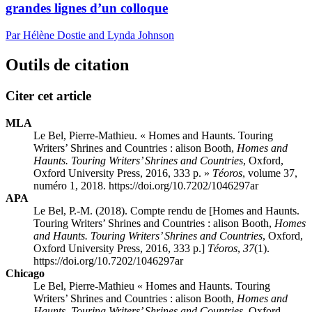
grandes lignes d’un colloque
Par Hélène Dostie and Lynda Johnson
Outils de citation
Citer cet article
MLA
Le Bel, Pierre-Mathieu. « Homes and Haunts. Touring
Writers’ Shrines and Countries : alison Booth,
Homes and
Haunts. Touring Writers’ Shrines and Countries
, Oxford,
Oxford University Press, 2016, 333 p. »
Téoros
, volume 37,
numéro 1, 2018. https://doi.org/10.7202/1046297ar
APA
Le Bel, P.-M. (2018). Compte rendu de [Homes and Haunts.
Touring Writers’ Shrines and Countries : alison Booth,
Homes
and Haunts. Touring Writers’ Shrines and Countries
, Oxford,
Oxford University Press, 2016, 333 p.]
Téoros
,
37
(1).
https://doi.org/10.7202/1046297ar
Chicago
Le Bel, Pierre-Mathieu « Homes and Haunts. Touring
Writers’ Shrines and Countries : alison Booth,
Homes and
Haunts. Touring Writers’ Shrines and Countries
, Oxford,