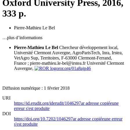
Oxford University Press, 2016,
333 p.
Pierre-Mathieu Le Bel
…plus d’informations
Pierre-Mathieu Le Bel
Chercheur développement local,
Université Clermont Auvergne, AgroParisTech, Inra, Irstea,
VetAgro Sup, Territoires, F-63000 Clermont-Ferrand,
France ; pierre-mathieu.le-bel@irstea.fr
Université Clermont
Auvergne,
ror.org/01a8ajp46
Diffusion numérique : 1 février 2018
URI
https://id.erudit.org/iderudit/1046297ar
adresse copiée
une
erreur s'est produite
DOI
https://doi.org/10.7202/1046297ar
adresse copiée
une erreur
s'est produite