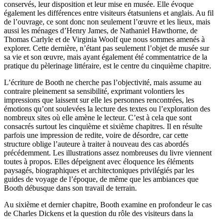
conservés, leur disposition et leur mise en musée. Elle évoque
également les différences entre visiteurs étatsuniens et anglais. Au fil
de l’ouvrage, ce sont donc non seulement l’œuvre et les lieux, mais
aussi les ménages d’Henry James, de Nathaniel Hawthorne, de
Thomas Carlyle et de Virginia Woolf que nous sommes amenés à
explorer. Cette dernière, n’étant pas seulement l’objet de musée sur
sa vie et son œuvre, mais ayant également été commentatrice de la
pratique du pèlerinage littéraire, est le centre du cinquième chapitre.
L’écriture de Booth ne cherche pas l’objectivité, mais assume au
contraire pleinement sa sensibilité, exprimant volontiers les
impressions que laissent sur elle les personnes rencontrées, les
émotions qu’ont soulevées la lecture des textes ou l’exploration des
nombreux sites où elle amène le lecteur. C’est à cela que sont
consacrés surtout les cinquième et sixième chapitres. Il en résulte
parfois une impression de redite, voire de désordre, car cette
structure oblige l’auteure à traiter à nouveau des cas abordés
précédemment. Les illustrations assez nombreuses du livre viennent
toutes à propos. Elles dépeignent avec éloquence les éléments
paysagés, biographiques et architectoniques privilégiés par les
guides de voyage de l’époque, de même que les ambiances que
Booth débusque dans son travail de terrain.
Au sixième et dernier chapitre, Booth examine en profondeur le cas
de Charles Dickens et la question du rôle des visiteurs dans la