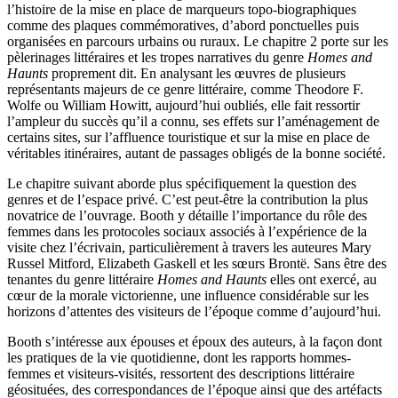
l’histoire de la mise en place de marqueurs topo-biographiques
comme des plaques commémoratives, d’abord ponctuelles puis
organisées en parcours urbains ou ruraux. Le chapitre 2 porte sur les
pèlerinages littéraires et les tropes narratives du genre
Homes and
Haunts
proprement dit. En analysant les œuvres de plusieurs
représentants majeurs de ce genre littéraire, comme Theodore F.
Wolfe ou William Howitt, aujourd’hui oubliés, elle fait ressortir
l’ampleur du succès qu’il a connu, ses effets sur l’aménagement de
certains sites, sur l’affluence touristique et sur la mise en place de
véritables itinéraires, autant de passages obligés de la bonne société.
Le chapitre suivant aborde plus spécifiquement la question des
genres et de l’espace privé. C’est peut-être la contribution la plus
novatrice de l’ouvrage. Booth y détaille l’importance du rôle des
femmes dans les protocoles sociaux associés à l’expérience de la
visite chez l’écrivain, particulièrement à travers les auteures Mary
Russel Mitford, Elizabeth Gaskell et les sœurs Brontë. Sans être des
tenantes du genre littéraire
Homes and Haunts
elles ont exercé, au
cœur de la morale victorienne, une influence considérable sur les
horizons d’attentes des visiteurs de l’époque comme d’aujourd’hui.
Booth s’intéresse aux épouses et époux des auteurs, à la façon dont
les pratiques de la vie quotidienne, dont les rapports hommes-
femmes et visiteurs-visités, ressortent des descriptions littéraire
géosituées, des correspondances de l’époque ainsi que des artéfacts