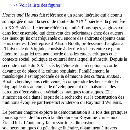
-> Voir la liste des figures
Homes and Haunts
fait référence à un genre littéraire qui a connu
e
son apogée durant la seconde moitié du XIX
siècle et la première
e
du XX
siècle. Le terme réfère à quantité d’ouvrages, anglo-saxons
dans leur ensemble, qui décrivent des pèlerinages chez des auteurs,
des lieux qu’ils ont fréquentés ou encore des endroits dépeints dans
leurs œuvres. L’entreprise d’Alison Booth, professeure d’anglais à
l’Université de Virginie, consiste à décrire les liens entre ce genre
littéraire jusqu’ici très peu abordé dans les études critiques et le
contexte social, politique et culturel dans lequel il s’inscrit. Depuis la
e
seconde moitié du XX
siècle, l’étude de la réception accorde
davantage de place à la culture populaire. Parallèlement, la
muséologie s’est rapprochée de la démarche des
cultural studies
.
Booth cherche, dans cette veine, à comprendre les liens entre la
biographie des auteurs et le développement des maisons et des
parcours d’écrivains en véritables pratiques touristiques. Elle
s’inscrit en cela dans l’esprit de la recherche sur la construction des
traditions évoquée par Benedict Anderson ou Raymond Williams.
Le premier chapitre explore la démocratisation à la fois des pratiques
touristiques et de l’accès à la littérature au Royaume-Uni et aux
États-Unis. L’auteure y fait ressortir les dimensions
socioéconomiques du pèlerinage littéraire, notamment à travers